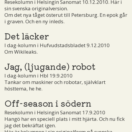
Resekolumn i Helsingin Sanomat 10.12.2010. Här i
sin svenska originalversion.
Om det nya tåget österut till Petersburg. En epok går
i graven. Och en ny inleds.
Det läcker
I dag-kolumn i Hufvudstadsbladet 9.12.2010
Om Wikileaks.
Jag, (ljugande) robot
I dag-kolumn i Hbl 19.9.2010
Tankar om maskiner och robotar, självklart
hösttema, he he.
Off-season i södern
Resekolumn i Helsingin Sanomat 17.9.2010
Hangö har en speciell plats i mitt hjärta. Och nu fick
jag det bekräftat igen.
Här är kolumnen i sin originalform på svenska.