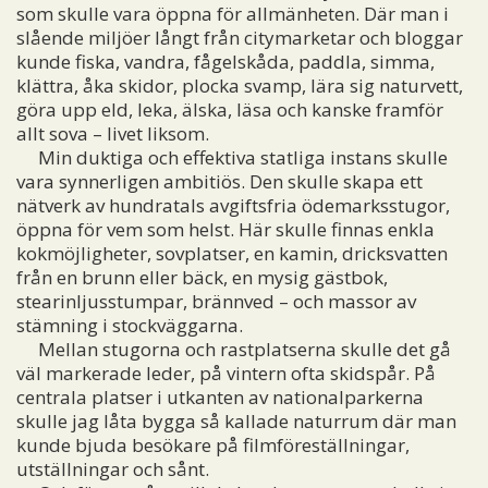
som skulle vara öppna för allmänheten. Där man i
slående miljöer långt från citymarketar och bloggar
kunde fiska, vandra, fågelskåda, paddla, simma,
klättra, åka skidor, plocka svamp, lära sig naturvett,
göra upp eld, leka, älska, läsa och kanske framför
allt sova – livet liksom.
Min duktiga och effektiva statliga instans skulle
vara synnerligen ambitiös. Den skulle skapa ett
nätverk av hundratals avgiftsfria ödemarksstugor,
öppna för vem som helst. Här skulle finnas enkla
kokmöjligheter, sovplatser, en kamin, dricksvatten
från en brunn eller bäck, en mysig gästbok,
stearinljusstumpar, brännved – och massor av
stämning i stockväggarna.
Mellan stugorna och rastplatserna skulle det gå
väl markerade leder, på vintern ofta skidspår. På
centrala platser i utkanten av nationalparkerna
skulle jag låta bygga så kallade naturrum där man
kunde bjuda besökare på filmföreställningar,
utställningar och sånt.