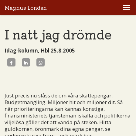
Magnus Londen
I natt jag drömde
Idag-kolumn, Hbl 25.8.2005
Just precis nu slåss de om våra skattepengar.
Budgetmangling. Miljoner hit och miljoner dit. Så
när prioriteringarna kan kännas konstiga,
finansministeriets tjänstemän iskalla och politikerna
viljelösa gäller det att vända på steken. Hitta
guldkornen, öronmärk dina egna pengar, se
underverk växa fram – och märk hur