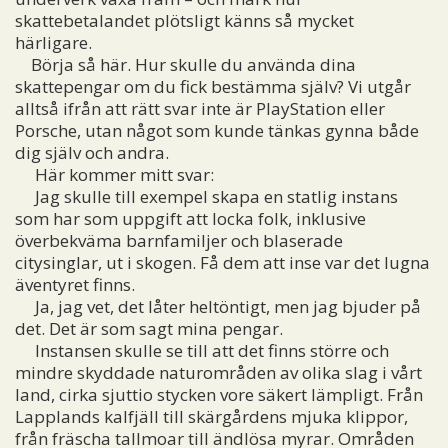
skattebetalandet plötsligt känns så mycket
härligare.
Börja så här. Hur skulle du använda dina
skattepengar om du fick bestämma själv? Vi utgår
alltså ifrån att rätt svar inte är PlayStation eller
Porsche, utan något som kunde tänkas gynna både
dig själv och andra.
Här kommer mitt svar:
Jag skulle till exempel skapa en statlig instans
som har som uppgift att locka folk, inklusive
överbekväma barnfamiljer och blaserade
citysinglar, ut i skogen. Få dem att inse var det lugna
äventyret finns.
Ja, jag vet, det låter heltöntigt, men jag bjuder på
det. Det är som sagt mina pengar.
Instansen skulle se till att det finns större och
mindre skyddade naturområden av olika slag i vårt
land, cirka sjuttio stycken vore säkert lämpligt. Från
Lapplands kalfjäll till skärgårdens mjuka klippor,
från fräscha tallmoar till ändlösa myrar. Områden