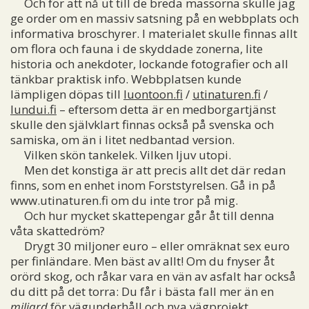
Och för att nå ut till de breda massorna skulle jag
ge order om en massiv satsning på en webbplats och
informativa broschyrer. I materialet skulle finnas allt
om flora och fauna i de skyddade zonerna, lite
historia och anekdoter, lockande fotografier och all
tänkbar praktisk info. Webbplatsen kunde
lämpligen döpas till
luontoon.fi
/
utinaturen.fi
/
lundui.fi
– eftersom detta är en medborgartjänst
skulle den självklart finnas också på svenska och
samiska, om än i litet nedbantad version.
Vilken skön tankelek. Vilken ljuv utopi.
Men det konstiga är att precis allt det där redan
finns, som en enhet inom Forststyrelsen. Gå in på
www.utinaturen.fi om du inte tror på mig.
Och hur mycket skattepengar går åt till denna
våta skattedröm?
Drygt 30 miljoner euro – eller omräknat sex euro
per finländare. Men bäst av allt! Om du fnyser åt
orörd skog, och råkar vara en vän av asfalt har också
du ditt på det torra: Du får i bästa fall mer än en
miljard
för vägunderhåll och nya vägprojekt.