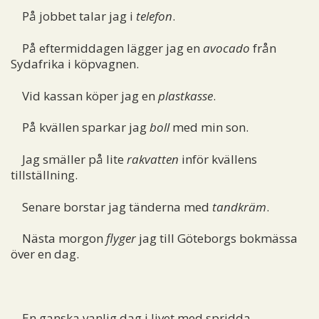
På jobbet talar jag i
telefon
.
På eftermiddagen lägger jag en
avocado
från
Sydafrika i köpvagnen.
Vid kassan köper jag en
plastkasse
.
På kvällen sparkar jag
boll
med min son.
Jag smäller på lite
rakvatten
inför kvällens
tillställning.
Senare borstar jag tänderna med
tandkräm
.
Nästa morgon
flyger
jag till Göteborgs bokmässa
över en dag.
En ganska vanlig dag i livet med spridda