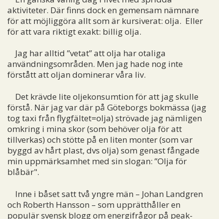
aktiviteter. Där finns dock en gemensam nämnare
för att möjliggöra allt som är kursiverat: olja. Eller
för att vara riktigt exakt: billig olja.
Jag har alltid ”vetat” att olja har otaliga
användningsområden. Men jag hade nog inte
förstått att oljan dominerar våra liv.
Det krävde lite oljekonsumtion för att jag skulle
förstå. När jag var där på Göteborgs bokmässa (jag
tog taxi från flygfältet=olja) strövade jag nämligen
omkring i mina skor (som behöver olja för att
tillverkas) och stötte på en liten monter (som var
byggd av hårt plast, dvs olja) som genast fångade
min uppmärksamhet med sin slogan: ”Olja för
blåbär".
Inne i båset satt två yngre män – Johan Landgren
och Roberth Hansson – som upprätthåller en
populär svensk blogg om energifrågor på
peak-