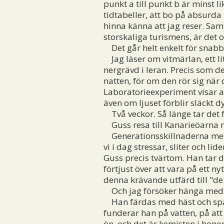
punkt a till punkt b är minst l
tidtabeller, att bo på absurda 
hinna känna att jag reser. Samt
storskaliga turismens, är det o
Det går helt enkelt för snabbt
Jag läser om vitmärlan, ett li
nergrävd i leran. Precis som d
natten, för om den rör sig när 
Laboratorieexperiment visar att
även om ljuset förblir släckt d
Två veckor. Så länge tar det f
Guss resa till Kanarieöarna rä
Generationsskillnaderna mell
vi i dag stressar, sliter och l
Guss precis tvärtom. Han tar 
förtjust över att vara på ett 
denna krävande utfärd till "de 
Och jag försöker hänga med
Han färdas med häst och span
funderar han på vatten, på att
ön, och det är kemisten i hono