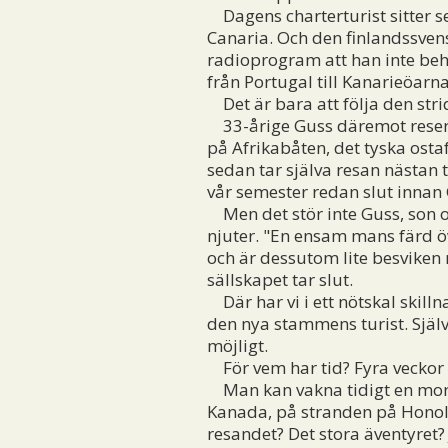
Dagens charterturist sitter se
Canaria. Och den finlandssvens
radioprogram att han inte beh
från Portugal till Kanarieöarna
Det är bara att följa den str
33-årige Guss däremot reser f
på Afrikabåten, det tyska osta
sedan tar själva resan nästan 
vår semester redan slut innan
Men det stör inte Guss, son o
njuter. "En ensam mans färd öv
och är dessutom lite besviken
sällskapet tar slut.
Där har vi i ett nötskal ski
den nya stammens turist. Själv
möjligt.
För vem har tid? Fyra veckor 
Man kan vakna tidigt en morg
Kanada, på stranden på Honolul
resandet? Det stora äventyret?