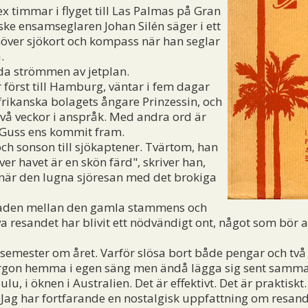
x timmar i flyget till Las Palmas på Gran
ke ensamseglaren Johan Silén säger i ett
över sjökort och kompass när han seglar
.
ida strömmen av jetplan.
örst till Hamburg, väntar i fem dagar
frikanska bolagets ångare Prinzessin, och
två veckor i anspråk. Med andra ord är
 Guss ens kommit fram.
ch sonson till sjökaptener. Tvärtom, han
er havet är en skön färd", skriver han,
 när den lugna sjöresan med det brokiga
llnaden mellan den gamla stammens och
a resandet har blivit ett nödvändigt ont, något som bör
semester om året. Varför slösa bort både pengar och tv
on hemma i egen säng men ändå lägga sig sent samma k
u, i öknen i Australien. Det är effektivt. Det är praktis
 Jag har fortfarande en nostalgisk uppfattning om resande