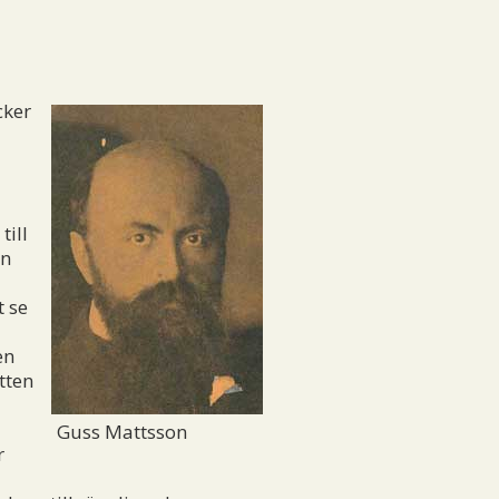
cker
d
till
on
t se
en
tten
Guss Mattsson
r