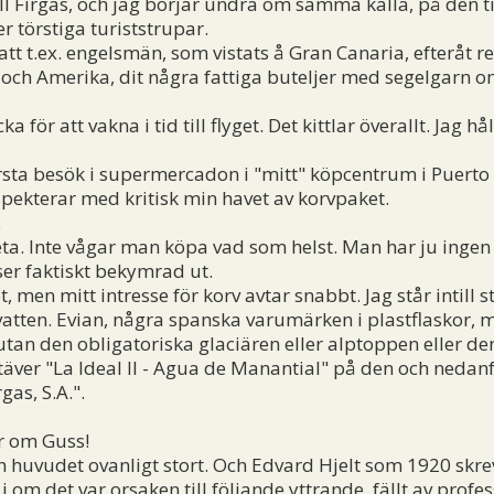
l Firgas, och jag börjar undra om samma källa, på den ti
r törstiga turiststrupar.
tt t.ex. engelsmän, som vistats å Gran Canaria, efteråt r
d och Amerika, dit några fattiga buteljer med segelgarn
ör att vakna i tid till flyget. Det kittlar överallt. Jag hå
ta besök i supermercadon i "mitt" köpcentrum i Puerto R
nspekterar med kritisk min havet av korvpaket.
.
veta. Inte vågar man köpa vad som helst. Man har ju ing
ser faktiskt bekymrad ut.
, men mitt intresse för korv avtar snabbt. Jag står intill s
atten. Evian, några spanska varumärken i plastflaskor, m
 utan den obligatoriska glaciären eller alptoppen eller d
äver "La Ideal II - Agua de Manantial" på den och nedanför
as, S.A.".
r om Guss!
uvudet ovanligt stort. Och Edvard Hjelt som 1920 skrev
 om det var orsaken till följande yttrande, fällt av profe