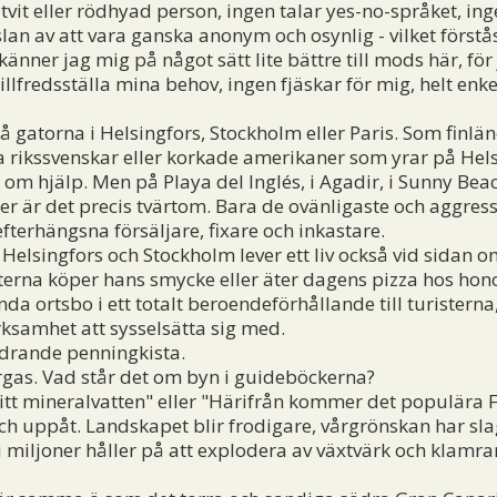
tvit eller rödhyad person, ingen talar yes-no-språket, inge
nslan av att vara ganska anonym och osynlig - vilket först
änner jag mig på något sätt lite bättre till mods här, för
illfredsställa mina behov, ingen fjäskar för mig, helt enke
å gatorna i Helsingfors, Stockholm eller Paris. Som finlän
rikssvenskar eller korkade amerikaner som yrar på Hels
 om hjälp. Men på Playa del Inglés, i Agadir, i Sunny Beach
 är det precis tvärtom. Bara de ovänligaste och aggress
 efterhängsna försäljare, fixare och inkastare.
Helsingfors och Stockholm lever ett liv också vid sidan
sterna köper hans smycke eller äter dagens pizza hos hon
a ortsbo i ett totalt beroendeförhållande till turisterna,
ksamhet att sysselsätta sig med.
drande penningkista.
rgas. Vad står det om byn i guideböckerna?
t mineralvatten" eller "Härifrån kommer det populära Fir
 uppåt. Landskapet blir frodigare, vårgrönskan har slag
 miljoner håller på att explodera av växtvärk och klamrar 