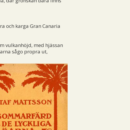
ia, där grönskan bara finns
orra och karga Gran Canaria
am vulkanhöjd, med hjässan
darna sågo propra ut,