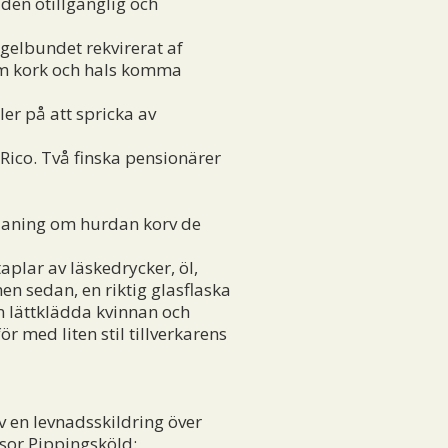
den otillgänglig och
egelbundet rekvirerat af
 om kork och hals komma
ller på att spricka av
ico. Två finska pensionärer
en aning om hurdan korv de
taplar av läskedrycker, öl,
en sedan, en riktig glasflaska
en lättklädda kvinnan och
 med liten stil tillverkarens
 en levnadsskildring över
ssor Pippingsköld: