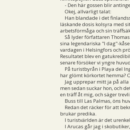
- Den här gossen blir antingen 
Okej, allvarligt talat:
Han blandade i det finlandssve
läskande dosis kolsyra med sit
arbetsförmåga och sin träffsäkr
Så lyder författaren Thomas Wa
sina legendariska "I dag"-kås
vardagen i Helsingfors och prö
Resultatet blev en gatukredibi
senare försöker vi yngre huvu
På turistbyrån i Playa del Ing
har glömt körkortet hemma? Oc
Jag upprepar mitt ja på alla f
men sedan suckar hon, och det 
en träff åt mig, och säger trevli
Buss till Las Palmas, öns huvu
Redan det räcker för att bekr
brukar predika.
I turistvärlden är det urenkel
I Arucas går jag i skobutiker,