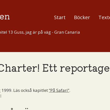
en
Start
Böcker
Text
itel 13 Guss, jag är på väg - Gran Canaria
Charter! Ett reportag
 1999. Läs också kapitlet
”På Safari”
.
: