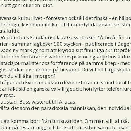
ett geni eller en idiot.
nska kulturlivet - förresten också i det finska - en häl
t rörliga, kosmopolitiska och humorfyllda väsen, sin stor
a kritik.
rburtons karakteristik av Guss i boken "Åttio år finland
erier - sammanlagt över 900 stycken - publicerade i Dage
vade ny mark genom att krydda sitt finurliga skriftspråk
litet som fortfarande väcker respekt och glädje hos äldr
dstadsjournalister oss fortfarande på samma knep - med 
lés skakar personalen på huvudet. Du vill till Firgaskäl
h du vill åka i morgon?
rågor och kvinnan bakom disken stirrar en stund tomt fra
är faktiskt en ganska välvillig suck, hon lyfter telefonlu
g resa.
dstad. Buss västerut till Arucas.
äfta det som den paradoxala människan, den individuali
t att komma bort från turistvärlden. Om man vill, alltså.
 äter på restaurang, och trots att turistbussarna brukar