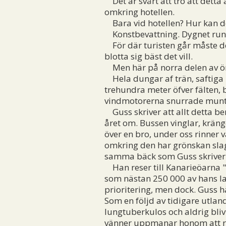
Det är svårt att tro att dett
omkring hotellen.
Bara vid hotellen? Hur kan 
Konstbevattning. Dygnet run
För där turisten går måste det
blotta sig bäst det vill.
Men här på norra delen av ön
Hela dungar af trän, saftiga
trehundra meter öfver fälten,
vindmotorerna snurrade munt
Guss skriver att allt detta b
året om. Bussen vinglar, kränge
över en bro, under oss rinner va
omkring den har grönskan slagit 
samma bäck som Guss skriver
Han reser till Kanarieöarna "
som nästan 250 000 av hans l
prioritering, men dock. Guss häl
Som en följd av tidigare utla
lungtuberkulos och aldrig blivi
vänner uppmanar honom att r