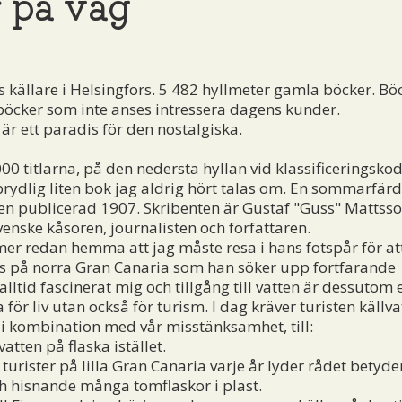
r på väg
ts källare i Helsingfors. 5 482 hyllmeter gamla böcker. Bö
, böcker som inte anses intressera dagens kunder.
r ett paradis för den nostalgiska.
 titlarna, på den nedersta hyllan vid klassificeringsko
rydlig liten bok jag aldrig hört talas om. En sommarfärd 
gen publicerad 1907. Skribenten är Gustaf "Guss" Mattss
enske kåsören, journalisten och författaren.
 redan hemma att jag måste resa i hans fotspår för at
as på norra Gran Canaria som han söker upp fortfarande
 alltid fascinerat mig och tillgång till vatten är dessutom 
 för liv utan också för turism. I dag kräver turisten källva
, i kombination med vår misstänksamhet, till:
atten på flaska istället.
turister på lilla Gran Canaria varje år lyder rådet betyde
h hisnande många tomflaskor i plast.