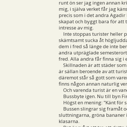
runt ön ser jag ingen annan kri
mig, i själva verket får jag kä
precis som i det andra Agadir k
skapat och byggt bara för att t
intresse av mig.
Inte stoppas turister heller p
skämtsamt sucka åt högljudda 
dem i fred så länge de inte ber
andra utpräglade semesterorter
fred. Alla andra får finna sig i
Skillnaden är att städer som 
är sällan beroende av att turi
däremot står så gott som varend
finns någon annan naturlig ver
Och varenda turist är en van
Bussbyte igen. Nu till byn Fi
Högst en mening: "Känt för sit
Bussen slingrar sig framåt och
sluttningarna, gröna bananer i
klasarna.