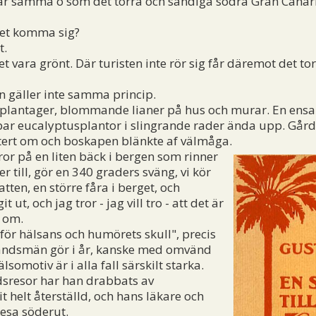
a är samma ö som det torra och sandiga södra Gran Canar
det komma sig?
t.
 vara grönt. Där turisten inte rör sig får däremot det t
 gäller inte samma princip.
 plantager, blommande lianer på hus och murar. En ens
 bar eucalyptusplantor i slingrande rader ända upp. Går
ert om och boskapen blänkte af välmåga.
eror på en liten bäck i bergen som rinner
r till, gör en 340 graders sväng, vi kör
tten, en större fåra i berget, och
ut, och jag tror - jag vill tro - att det är
 om.
för hälsans och humörets skull", precis
andsmän gör i år, kanske med omvänd
somotiv är i alla fall särskilt starka.
ndsresor har han drabbats av
t helt återställd, och hans läkare och
esa söderut.