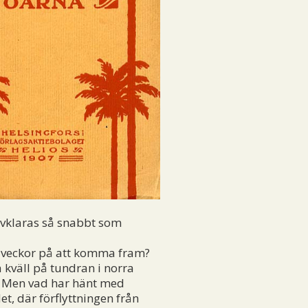
 avklaras så snabbt som
å veckor på att komma fram?
väll på tundran i norra
kt. Men vad har hänt med
t, där förflyttningen från