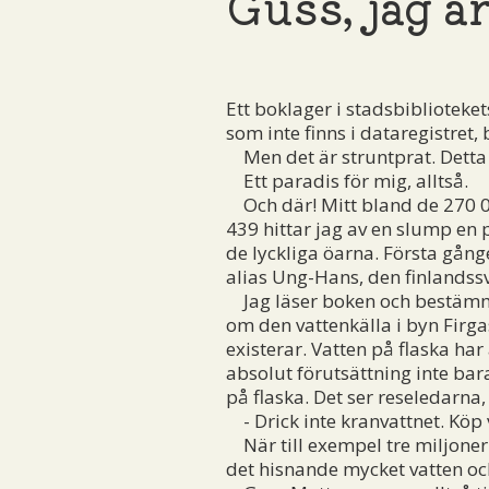
Guss, jag ä
Ett boklager i stadsbiblioteke
som inte finns i dataregistret
Men det är struntprat. Detta ä
Ett paradis för mig, alltså.
Och där! Mitt bland de 270 000
439 hittar jag av en slump en p
de lyckliga öarna. Första gån
alias Ung-Hans, den finlandssv
Jag läser boken och bestämmer
om den vattenkälla i byn Firg
existerar. Vatten på flaska har
absolut förutsättning inte bara
på flaska. Det ser reseledarna
- Drick inte kranvattnet. Köp v
När till exempel tre miljoner 
det hisnande mycket vatten oc