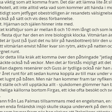
ika viktig som att komma fram. Det där att lämna lite åt 
hotell, att inte alltid veta vad som kommer att hända i m
idigt som jetflyget obestridligen är resandets välsignelse
ckså på sätt och vis dess förbannelse.
. Hjärnan och själen hinner inte med.
tet kräftdjur som är mellan 8 och 10 mm långt och som le
e flesta djur har den en inre biologisk klocka. Vitmärlan 
det är ljust (så ljust det nu blir på havsbottnen) blir den 
 vitmärlan envist håller kvar sin rytm, aktiv på natten oc
ygnet runt.
ör detta lilla kräk att komma över den påtvingade "jetla
ckte också två veckor. Men det är förstås möjligt att de
an dagens resenärer och Guss är tydliga också när ha
ider året runt för att sedan kunna koppla av till max under 
det lugnt på båten. Men när han kommer fram tar nyfikenh
nytt ställe och vill upptäcka allt - sjukdomen glömmer han
heliga källorna bortom Firgas, ett icke ofta besökt och svå
.
n från Las Palmas tillsammans med en engelsman, en sp
 en enda finländsk insjö skulle skapa underverk på den t
m som kryper fram när han skriver att "teknikens största