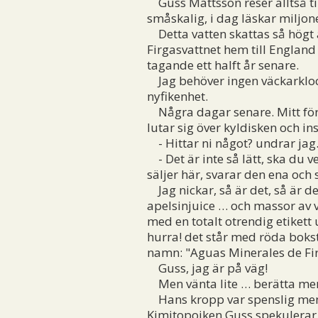
Guss Mattsson reser alltså til
småskalig, i dag läskar miljone
Detta vatten skattas så högt a
Firgasvattnet hem till Englan
tagande ett halft år senare.
Jag behöver ingen väckarklocka f
nyfikenhet.
Några dagar senare. Mitt förs
lutar sig över kyldisken och i
- Hittar ni något? undrar jag
- Det är inte så lätt, ska du 
säljer här, svarar den ena och 
Jag nickar, så är det, så är det
apelsinjuice … och massor av v
med en totalt otrendig etikett
hurra! det står med röda bokst
namn: "Aguas Minerales de Firg
Guss, jag är på väg!
Men vänta lite … berätta me
Hans kropp var spenslig men h
Kimitopojken Guss spekulerar i