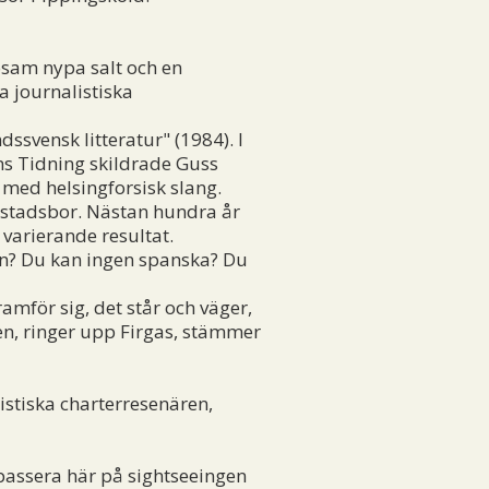
sosam nypa salt och en
a journalistiska
ssvensk litteratur" (1984). I
ns Tidning skildrade Guss
 med helsingforsisk slang.
e stadsbor. Nästan hundra år
varierande resultat.
lan? Du kan ingen spanska? Du
mför sig, det står och väger,
ren, ringer upp Firgas, stämmer
stiska charterresenären,
 passera här på sightseeingen