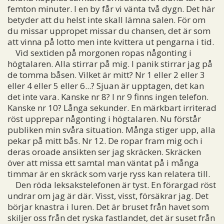
femton minuter. I en by får vi vänta två dygn. Det här
betyder att du helst inte skall lämna salen. För om
du missar uppropet missar du chansen, det är som
att vinna på lotto men inte kvittera ut pengarna i tid.
Vid sextiden på morgonen ropas någonting i
högtalaren. Alla stirrar på mig. I panik stirrar jag på
de tomma båsen. Vilket är mitt? Nr 1 eller 2 eller 3
eller 4 eller 5 eller 6...? Sjuan är upptagen, det kan
det inte vara. Kanske nr 8? I nr 9 finns ingen telefon.
Kanske nr 10? Långa sekunder. En märkbart irriterad
röst upprepar någonting i högtalaren. Nu förstår
publiken min svåra situation. Många stiger upp, alla
pekar på mitt bås. Nr 12. De ropar fram mig och i
deras oroade ansikten ser jag skräcken. Skräcken
över att missa ett samtal man väntat på i många
timmar är en skräck som varje ryss kan relatera till.
Den röda leksakstelefonen är tyst. En förargad röst
undrar om jag är där. Visst, visst, försäkrar jag. Det
börjar knastra i luren. Det är bruset från havet som
skiljer oss från det ryska fastlandet, det är suset från