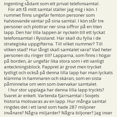
ingenting sådant som ett privat telefonsamtal.
För att få mitt samtal ställer jag mig i kön. I
rummet finns ungefär femton personer som
halvsovande väntar på sina samtal. I kön står tre
personer och plottrar ner sina siffror på en liten
lapp. Den här lilla lappen är nyckeln till ett lyckat
telefonsamtal i Ryssland. Här skall du fylla i de
strategiska uppgifterna. Till vilket nummer? Till
vilken stad? Hur långt skall samtalet vara? Vad heter
personen du ringer till? Lapparna, som finns i högar
på borden, är ungefär lika stora som i ett vanligt
anteckningsblock. Pappret är grovt men trycket
tydligt och också på denna lilla lapp har man lyckats
klämma in hammaren och skäran, som en sista
påminnelse om vem som övervakar samtalet.
I hur stor upplaga har denna lilla lapp tryckts?
Svaret är enkelt. Vartenda fjärrsamtal i Sovjets
historia motsvaras av en lapp. Hur många samtal
ringdes det i ett land som hade 287 miljoner
invånare? Några miljarder? Några biljoner? Jag inser