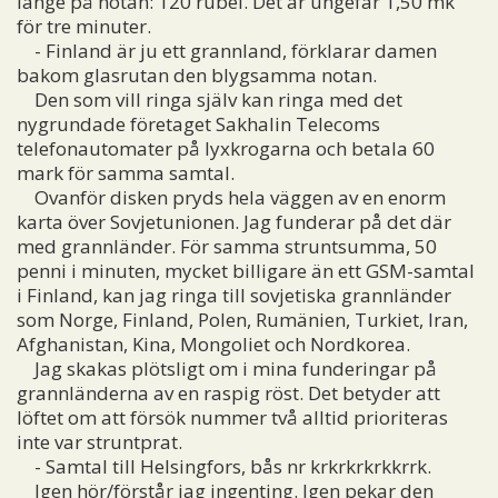
länge på notan: 120 rubel. Det är ungefär 1,50 mk
för tre minuter.
- Finland är ju ett grannland, förklarar damen
bakom glasrutan den blygsamma notan.
Den som vill ringa själv kan ringa med det
nygrundade företaget Sakhalin Telecoms
telefonautomater på lyxkrogarna och betala 60
mark för samma samtal.
Ovanför disken pryds hela väggen av en enorm
karta över Sovjetunionen. Jag funderar på det där
med grannländer. För samma struntsumma, 50
penni i minuten, mycket billigare än ett GSM-samtal
i Finland, kan jag ringa till sovjetiska grannländer
som Norge, Finland, Polen, Rumänien, Turkiet, Iran,
Afghanistan, Kina, Mongoliet och Nordkorea.
Jag skakas plötsligt om i mina funderingar på
grannländerna av en raspig röst. Det betyder att
löftet om att försök nummer två alltid prioriteras
inte var struntprat.
- Samtal till Helsingfors, bås nr krkrkrkrkkrrk.
Igen hör/förstår jag ingenting. Igen pekar den