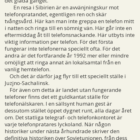
det glada gänget.
En resa i Sibirien är en avvänjningskur mot
telefonpratandet, egentligen ren och skär
tvångsvård. Här kan man inte greppa en telefon mitt
i natten och ringa till en sömnig vän. Här går inte en
eftermiddag åt till telefonsnackande. Här utbyts inte
viktig information per telefon. För det första
fungerar inte telefonerna speciellt ofta. För det
andra är det fortfarande år 1992 mer eller mindre
omöjligt att ringa annat än lokalsamtal från en
vanlig hemtelefon.
Och det är därför jag flyr till ett speciellt ställe i
Juzjno-Sachalinsk.
För även om detta är landet utan fungerande
telefoner finns det ett guldkantat ställe för
telefonälskaren. I en sällsynt human gest är
dessutom stället öppet dygnet runt, alla dagar året
om. Det statliga telegraf- och telefonkontoret är
varje telefonpratares lyckoland. När någon
historiker under nästa århundrade skriver den
definitiva historiken över Sovjetunionen, från dess