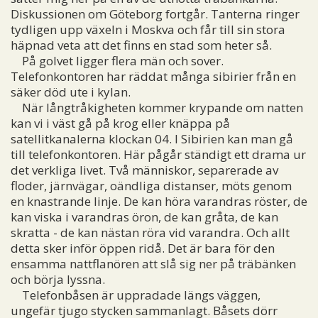
Diskussionen om Göteborg fortgår. Tanterna ringer
tydligen upp växeln i Moskva och får till sin stora
häpnad veta att det finns en stad som heter så.
På golvet ligger flera män och sover.
Telefonkontoren har räddat många sibirier från en
säker död ute i kylan.
När långtråkigheten kommer krypande om natten
kan vi i väst gå på krog eller knäppa på
satellitkanalerna klockan 04. I Sibirien kan man gå
till telefonkontoren. Här pågår ständigt ett drama ur
det verkliga livet. Två människor, separerade av
floder, järnvägar, oändliga distanser, möts genom
en knastrande linje. De kan höra varandras röster, de
kan viska i varandras öron, de kan gråta, de kan
skratta - de kan nästan röra vid varandra. Och allt
detta sker inför öppen ridå. Det är bara för den
ensamma nattflanören att slå sig ner på träbänken
och börja lyssna.
Telefonbåsen är uppradade längs väggen,
ungefär tjugo stycken sammanlagt. Båsets dörr