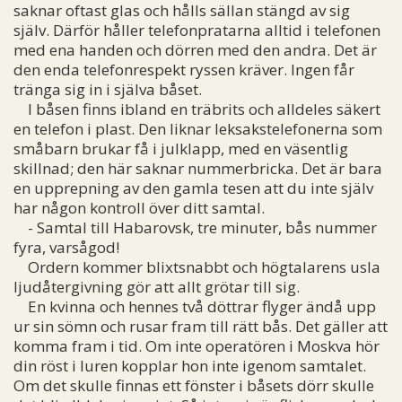
saknar oftast glas och hålls sällan stängd av sig
själv. Därför håller telefonpratarna alltid i telefonen
med ena handen och dörren med den andra. Det är
den enda telefonrespekt ryssen kräver. Ingen får
tränga sig in i själva båset.
I båsen finns ibland en träbrits och alldeles säkert
en telefon i plast. Den liknar leksakstelefonerna som
småbarn brukar få i julklapp, med en väsentlig
skillnad; den här saknar nummerbricka. Det är bara
en upprepning av den gamla tesen att du inte själv
har någon kontroll över ditt samtal.
- Samtal till Habarovsk, tre minuter, bås nummer
fyra, varsågod!
Ordern kommer blixtsnabbt och högtalarens usla
ljudåtergivning gör att allt grötar till sig.
En kvinna och hennes två döttrar flyger ändå upp
ur sin sömn och rusar fram till rätt bås. Det gäller att
komma fram i tid. Om inte operatören i Moskva hör
din röst i luren kopplar hon inte igenom samtalet.
Om det skulle finnas ett fönster i båsets dörr skulle