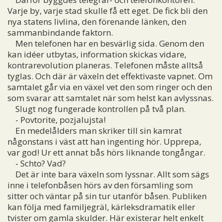
Varje by, varje stad skulle få ett eget. De fick bli den
nya statens livlina, den förenande länken, den
sammanbindande faktorn.
Men telefonen har en besvärlig sida. Genom den
kan idéer utbytas, information skickas vidare,
kontrarevolution planeras. Telefonen måste alltså
tyglas. Och där är växeln det effektivaste vapnet. Om
samtalet går via en växel vet den som ringer och den
som svarar att samtalet när som helst kan avlyssnas.
Slugt nog fungerade kontrollen på två plan.
- Povtorite, pozjalujsta!
En medelålders man skriker till sin kamrat
någonstans i väst att han ingenting hör. Upprepa,
var god! Ur ett annat bås hörs liknande tongångar.
- Schto? Vad?
Det är inte bara växeln som lyssnar. Allt som sägs
inne i telefonbåsen hörs av den församling som
sitter och väntar på sin tur utanför båsen. Publiken
kan följa med familjegräl, kärleksdramatik eller
tvister om gamla skulder. Här existerar helt enkelt