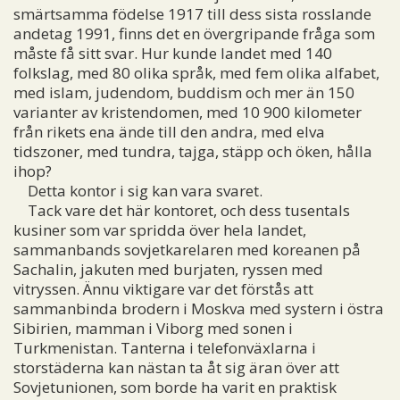
smärtsamma födelse 1917 till dess sista rosslande
andetag 1991, finns det en övergripande fråga som
måste få sitt svar. Hur kunde landet med 140
folkslag, med 80 olika språk, med fem olika alfabet,
med islam, judendom, buddism och mer än 150
varianter av kristendomen, med 10 900 kilometer
från rikets ena ände till den andra, med elva
tidszoner, med tundra, tajga, stäpp och öken, hålla
ihop?
Detta kontor i sig kan vara svaret.
Tack vare det här kontoret, och dess tusentals
kusiner som var spridda över hela landet,
sammanbands sovjetkarelaren med koreanen på
Sachalin, jakuten med burjaten, ryssen med
vitryssen. Ännu viktigare var det förstås att
sammanbinda brodern i Moskva med systern i östra
Sibirien, mamman i Viborg med sonen i
Turkmenistan. Tanterna i telefonväxlarna i
storstäderna kan nästan ta åt sig äran över att
Sovjetunionen, som borde ha varit en praktisk