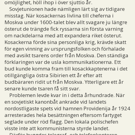
omöjlighet, höll ihop i över sjuttio år.
Sovjetunionen hade nämligen lärt sig av tidigare
misstag. När kosackernas livlina till cheferna i
Moskva under 1600-talet blev allt svagare ju längre
österut de trängde fick ryssarna sin första varning
om nackdelarna med att expandera riket österut.
Kosackerna förde sina personliga krig, krävde skatt
för egen vinning av ursprungsfolken och förhalade
med avsikt tsarens order från Moskva. Den ständiga
förklaringen var de usla kommunikationerna. Ett
bud kunde komma fram till kosackkaptenerna i det
otillgängliga östra Sibirien ett år efter att
budbäraren ridit ut från Moskva. Ytterligare ett år
senare kunde tsaren få sitt svar.
Problemen levde kvar in i detta århundrade. När
en sovjetiskt kanonbåt ankrade vid landets
nordostligaste spets vid hamnen Providenija år 1924
arresterades hela besättningen eftersom fartyget
seglade under röd flagg. Den lokala polischefen
visste inte att kommunisterna styrde landet.
Därför byggdes telegraf- och telefonkontoren.