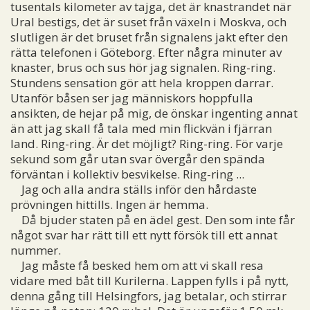
tusentals kilometer av tajga, det är knastrandet när
Ural bestigs, det är suset från växeln i Moskva, och
slutligen är det bruset från signalens jakt efter den
rätta telefonen i Göteborg. Efter några minuter av
knaster, brus och sus hör jag signalen. Ring-ring.
Stundens sensation gör att hela kroppen darrar.
Utanför båsen ser jag människors hoppfulla
ansikten, de hejar på mig, de önskar ingenting annat
än att jag skall få tala med min flickvän i fjärran
land. Ring-ring. Är det möjligt? Ring-ring. För varje
sekund som går utan svar övergår den spända
förväntan i kollektiv besvikelse. Ring-ring ...
Jag och alla andra ställs inför den hårdaste
prövningen hittills. Ingen är hemma.
Då bjuder staten på en ädel gest. Den som inte får
något svar har rätt till ett nytt försök till ett annat
nummer.
Jag måste få besked hem om att vi skall resa
vidare med båt till Kurilerna. Lappen fylls i på nytt,
denna gång till Helsingfors, jag betalar, och stirrar