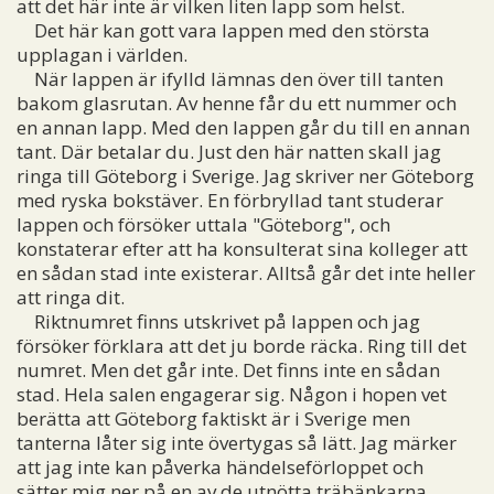
att det här inte är vilken liten lapp som helst.
Det här kan gott vara lappen med den största
upplagan i världen.
När lappen är ifylld lämnas den över till tanten
bakom glasrutan. Av henne får du ett nummer och
en annan lapp. Med den lappen går du till en annan
tant. Där betalar du. Just den här natten skall jag
ringa till Göteborg i Sverige. Jag skriver ner Göteborg
med ryska bokstäver. En förbryllad tant studerar
lappen och försöker uttala "Göteborg", och
konstaterar efter att ha konsulterat sina kolleger att
en sådan stad inte existerar. Alltså går det inte heller
att ringa dit.
Riktnumret finns utskrivet på lappen och jag
försöker förklara att det ju borde räcka. Ring till det
numret. Men det går inte. Det finns inte en sådan
stad. Hela salen engagerar sig. Någon i hopen vet
berätta att Göteborg faktiskt är i Sverige men
tanterna låter sig inte övertygas så lätt. Jag märker
att jag inte kan påverka händelseförloppet och
sätter mig ner på en av de utnötta träbänkarna.