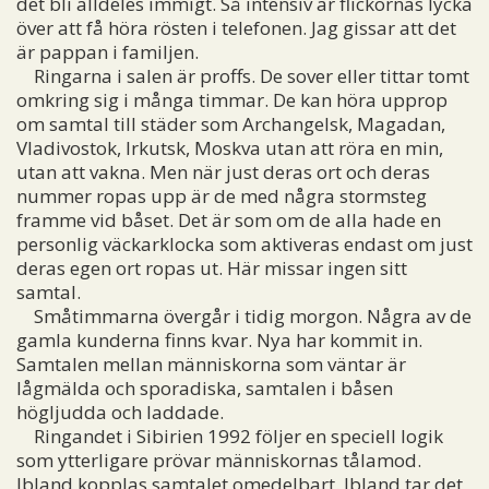
det bli alldeles immigt. Så intensiv är flickornas lycka
över att få höra rösten i telefonen. Jag gissar att det
är pappan i familjen.
Ringarna i salen är proffs. De sover eller tittar tomt
omkring sig i många timmar. De kan höra upprop
om samtal till städer som Archangelsk, Magadan,
Vladivostok, Irkutsk, Moskva utan att röra en min,
utan att vakna. Men när just deras ort och deras
nummer ropas upp är de med några stormsteg
framme vid båset. Det är som om de alla hade en
personlig väckarklocka som aktiveras endast om just
deras egen ort ropas ut. Här missar ingen sitt
samtal.
Småtimmarna övergår i tidig morgon. Några av de
gamla kunderna finns kvar. Nya har kommit in.
Samtalen mellan människorna som väntar är
lågmälda och sporadiska, samtalen i båsen
högljudda och laddade.
Ringandet i Sibirien 1992 följer en speciell logik
som ytterligare prövar människornas tålamod.
Ibland kopplas samtalet omedelbart. Ibland tar det