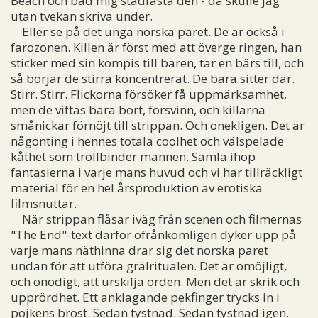
Beach och bad mig stadfästa den - då skulle jag
utan tvekan skriva under.
Eller se på det unga norska paret. De är också i
farozonen. Killen är först med att överge ringen, han
sticker med sin kompis till baren, tar en bärs till, och
så börjar de stirra koncentrerat. De bara sitter där.
Stirr. Stirr. Flickorna försöker få uppmärksamhet,
men de viftas bara bort, försvinn, och killarna
smånickar förnöjt till strippan. Och onekligen. Det är
någonting i hennes totala coolhet och välspelade
kåthet som trollbinder männen. Samla ihop
fantasierna i varje mans huvud och vi har tillräckligt
material för en hel årsproduktion av erotiska
filmsnuttar.
När strippan flåsar iväg från scenen och filmernas
"The End"-text därför ofrånkomligen dyker upp på
varje mans näthinna drar sig det norska paret
undan för att utföra grälritualen. Det är omöjligt,
och onödigt, att urskilja orden. Men det är skrik och
upprördhet. Ett anklagande pekfinger trycks in i
pojkens bröst. Sedan tystnad. Sedan tystnad igen.