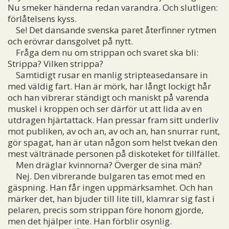
Nu smeker händerna redan varandra. Och slutligen:
förlåtelsens kyss.
Se! Det dansande svenska paret återfinner rytmen
och erövrar dansgolvet på nytt.
Fråga dem nu om strippan och svaret ska bli:
Strippa? Vilken strippa?
Samtidigt rusar en manlig stripteasedansare in
med väldig fart. Han är mörk, har långt lockigt hår
och han vibrerar ständigt och maniskt på varenda
muskel i kroppen och ser därför ut att lida av en
utdragen hjärtattack. Han pressar fram sitt underliv
mot publiken, av och an, av och an, han snurrar runt,
gör spagat, han är utan någon som helst tvekan den
mest vältränade personen på diskoteket för tillfället.
Men dräglar kvinnorna? Överger de sina män?
Nej. Den vibrerande bulgaren tas emot med en
gäspning. Han får ingen uppmärksamhet. Och han
märker det, han bjuder till lite till, klamrar sig fast i
pelaren, precis som strippan före honom gjorde,
men det hjälper inte. Han förblir osynlig.