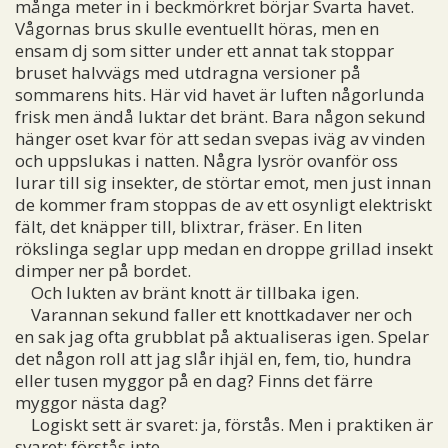
många meter in i beckmörkret börjar Svarta havet.
Vågornas brus skulle eventuellt höras, men en
ensam dj som sitter under ett annat tak stoppar
bruset halvvägs med utdragna versioner på
sommarens hits. Här vid havet är luften någorlunda
frisk men ändå luktar det bränt. Bara någon sekund
hänger oset kvar för att sedan svepas iväg av vinden
och uppslukas i natten. Några lysrör ovanför oss
lurar till sig insekter, de störtar emot, men just innan
de kommer fram stoppas de av ett osynligt elektriskt
fält, det knäpper till, blixtrar, fräser. En liten
rökslinga seglar upp medan en droppe grillad insekt
dimper ner på bordet.
Och lukten av bränt knott är tillbaka igen.
Varannan sekund faller ett knottkadaver ner och
en sak jag ofta grubblat på aktualiseras igen. Spelar
det någon roll att jag slår ihjäl en, fem, tio, hundra
eller tusen myggor på en dag? Finns det färre
myggor nästa dag?
Logiskt sett är svaret: ja, förstås. Men i praktiken är
svaret: förstås inte.