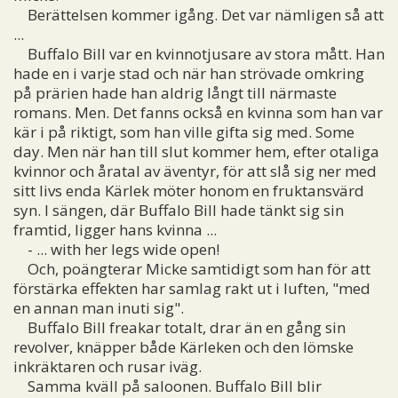
Berättelsen kommer igång. Det var nämligen så att
...
Buffalo Bill var en kvinnotjusare av stora mått. Han
hade en i varje stad och när han strövade omkring
på prärien hade han aldrig långt till närmaste
romans. Men. Det fanns också en kvinna som han var
kär i på riktigt, som han ville gifta sig med. Some
day. Men när han till slut kommer hem, efter otaliga
kvinnor och åratal av äventyr, för att slå sig ner med
sitt livs enda Kärlek möter honom en fruktansvärd
syn. I sängen, där Buffalo Bill hade tänkt sig sin
framtid, ligger hans kvinna ...
- ... with her legs wide open!
Och, poängterar Micke samtidigt som han för att
förstärka effekten har samlag rakt ut i luften, "med
en annan man inuti sig".
Buffalo Bill freakar totalt, drar än en gång sin
revolver, knäpper både Kärleken och den lömske
inkräktaren och rusar iväg.
Samma kväll på saloonen. Buffalo Bill blir