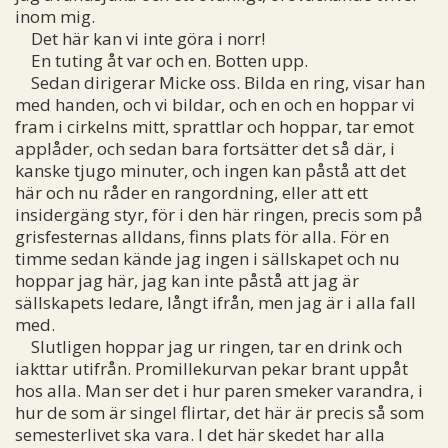
inom mig.
Det här kan vi inte göra i norr!
En tuting åt var och en. Botten upp.
Sedan dirigerar Micke oss. Bilda en ring, visar han
med handen, och vi bildar, och en och en hoppar vi
fram i cirkelns mitt, sprattlar och hoppar, tar emot
applåder, och sedan bara fortsätter det så där, i
kanske tjugo minuter, och ingen kan påstå att det
här och nu råder en rangordning, eller att ett
insidergäng styr, för i den här ringen, precis som på
grisfesternas alldans, finns plats för alla. För en
timme sedan kände jag ingen i sällskapet och nu
hoppar jag här, jag kan inte påstå att jag är
sällskapets ledare, långt ifrån, men jag är i alla fall
med.
Slutligen hoppar jag ur ringen, tar en drink och
iakttar utifrån. Promillekurvan pekar brant uppåt
hos alla. Man ser det i hur paren smeker varandra, i
hur de som är singel flirtar, det här är precis så som
semesterlivet ska vara. I det här skedet har alla