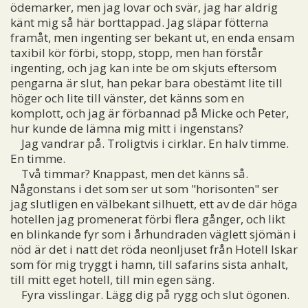
ödemarker, men jag lovar och svär, jag har aldrig
känt mig så här borttappad. Jag släpar fötterna
framåt, men ingenting ser bekant ut, en enda ensam
taxibil kör förbi, stopp, stopp, men han förstår
ingenting, och jag kan inte be om skjuts eftersom
pengarna är slut, han pekar bara obestämt lite till
höger och lite till vänster, det känns som en
komplott, och jag är förbannad på Micke och Peter,
hur kunde de lämna mig mitt i ingenstans?
Jag vandrar på. Troligtvis i cirklar. En halv timme.
En timme.
Två timmar? Knappast, men det känns så.
Någonstans i det som ser ut som "horisonten" ser
jag slutligen en välbekant silhuett, ett av de där höga
hotellen jag promenerat förbi flera gånger, och likt
en blinkande fyr som i århundraden väglett sjömän i
nöd är det i natt det röda neonljuset från Hotell Iskar
som för mig tryggt i hamn, till safarins sista anhalt,
till mitt eget hotell, till min egen säng.
Fyra visslingar. Lägg dig på rygg och slut ögonen.