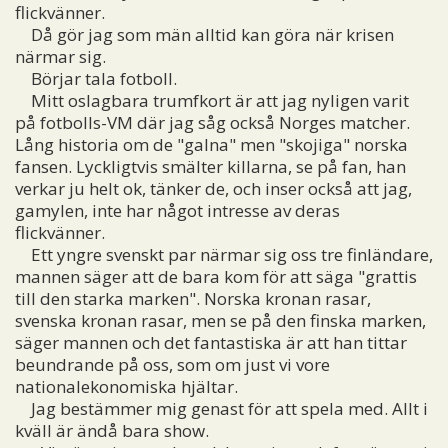
flickvänner.
Då gör jag som män alltid kan göra när krisen
närmar sig.
Börjar tala fotboll.
Mitt oslagbara trumfkort är att jag nyligen varit
på fotbolls-VM där jag såg också Norges matcher.
Lång historia om de "galna" men "skojiga" norska
fansen. Lyckligtvis smälter killarna, se på fan, han
verkar ju helt ok, tänker de, och inser också att jag,
gamylen, inte har något intresse av deras
flickvänner.
Ett yngre svenskt par närmar sig oss tre finländare,
mannen säger att de bara kom för att säga "grattis
till den starka marken". Norska kronan rasar,
svenska kronan rasar, men se på den finska marken,
säger mannen och det fantastiska är att han tittar
beundrande på oss, som om just vi vore
nationalekonomiska hjältar.
Jag bestämmer mig genast för att spela med. Allt i
kväll är ändå bara show.