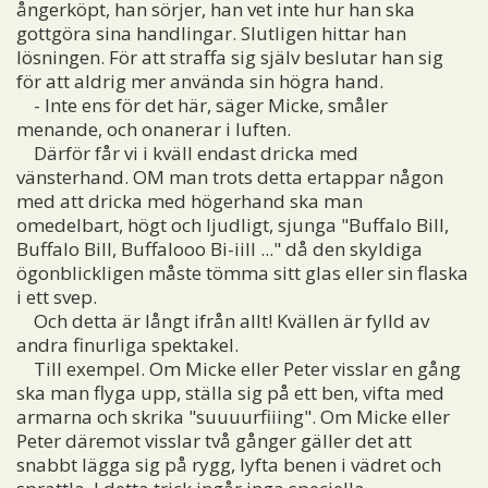
ångerköpt, han sörjer, han vet inte hur han ska
gottgöra sina handlingar. Slutligen hittar han
lösningen. För att straffa sig själv beslutar han sig
för att aldrig mer använda sin högra hand.
- Inte ens för det här, säger Micke, småler
menande, och onanerar i luften.
Därför får vi i kväll endast dricka med
vänsterhand. OM man trots detta ertappar någon
med att dricka med högerhand ska man
omedelbart, högt och ljudligt, sjunga "Buffalo Bill,
Buffalo Bill, Buffalooo Bi-iill ..." då den skyldiga
ögonblickligen måste tömma sitt glas eller sin flaska
i ett svep.
Och detta är långt ifrån allt! Kvällen är fylld av
andra finurliga spektakel.
Till exempel. Om Micke eller Peter visslar en gång
ska man flyga upp, ställa sig på ett ben, vifta med
armarna och skrika "suuuurfiiing". Om Micke eller
Peter däremot visslar två gånger gäller det att
snabbt lägga sig på rygg, lyfta benen i vädret och