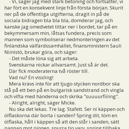
- Vi, säger jag med stark betoning och fortsätter, vi
har fört en konsekvent linje från första början. Skurit
ner på de offentliga utgifterna, dragit in på de
sociala bidragen bla bla bla, domderar jag, och
kanske jag omedvetet tittar ner i bordet, tar på en
bekymmersam min, låtsas fundera, precis som
mannen som symboliserar nedmonteringen av det
finländska välfärdssamhället, finansministern Sauli
Niinistö, brukar göra, och säger:
- Det måste löna sig att arbeta.
Svenskarna nickar allvarsamt. Just så är det.
Där fick moderaterna två röster till.
Vad nu? En vissling!
Mera krävs inte för att tjugo stycken nordbor ska
stå på ett ben på en bulgarisk sandstrand och vingla
och vifta med händerna och skrika "suuuurfiiiing".
- Alright, alright, säger Micke.
Nu ska det lekas. Tre lag. Stafett. Ser ni käppen och
ölflaskorna där borta i sanden? Spring dit, töm en
ölflaska, håll i käppen så att den står i sanden, sätt
pannan mot pinnen, snurra tio varv, spring tillbaka.