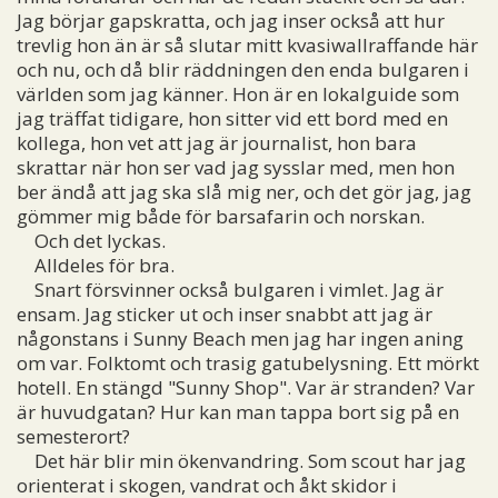
Jag börjar gapskratta, och jag inser också att hur
trevlig hon än är så slutar mitt kvasiwallraffande här
och nu, och då blir räddningen den enda bulgaren i
världen som jag känner. Hon är en lokalguide som
jag träffat tidigare, hon sitter vid ett bord med en
kollega, hon vet att jag är journalist, hon bara
skrattar när hon ser vad jag sysslar med, men hon
ber ändå att jag ska slå mig ner, och det gör jag, jag
gömmer mig både för barsafarin och norskan.
Och det lyckas.
Alldeles för bra.
Snart försvinner också bulgaren i vimlet. Jag är
ensam. Jag sticker ut och inser snabbt att jag är
någonstans i Sunny Beach men jag har ingen aning
om var. Folktomt och trasig gatubelysning. Ett mörkt
hotell. En stängd "Sunny Shop". Var är stranden? Var
är huvudgatan? Hur kan man tappa bort sig på en
semesterort?
Det här blir min ökenvandring. Som scout har jag
orienterat i skogen, vandrat och åkt skidor i