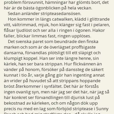
problem försvunnit, hämningar har glömts bort, det
här är de bästa ögonblicken på hela veckan.
Sedan anländer stripteasedansösen.
Hon kommer in längs catwalken, klädd i glittrande
vitt, vältrimmad, mjuk, hon klänger sig fast i pelaren,
flåsar ljudlöst och ser alla i ringen i ögonen. Hakor
faller, blickar limmas fast, ringen upplöses.
Det svenska paret som beundrade den finska
marken och som är de överlägset proffsigaste
dansarna, förvandlas plötsligt till ett släpigt och
klumpigt koppel. Han ser inte längre henne, sin
kärlek, han ser bara strippan. Hur flickvännen än
vänder på honom, försöker på danssteg de säkert
kunnat i tio år, varje gång gör han ingenting annat
än vrider på huvudet så att strippans hoppande
bröst återkommer i synfältet. Det här är förstås
ingen ovanlig syn, men när jag ser det här, när jag så
här konkret ser förvandlingen till djurisk lust på
bekostnad av kärleken, och om någon dök upp
precis nu med en lag som förbjöd striptease i Sunny