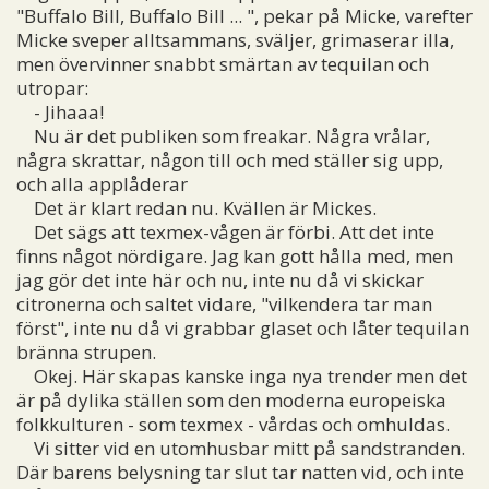
"Buffalo Bill, Buffalo Bill ... ", pekar på Micke, varefter
Micke sveper alltsammans, sväljer, grimaserar illa,
men övervinner snabbt smärtan av tequilan och
utropar:
- Jihaaa!
Nu är det publiken som freakar. Några vrålar,
några skrattar, någon till och med ställer sig upp,
och alla applåderar
Det är klart redan nu. Kvällen är Mickes.
Det sägs att texmex-vågen är förbi. Att det inte
finns något nördigare. Jag kan gott hålla med, men
jag gör det inte här och nu, inte nu då vi skickar
citronerna och saltet vidare, "vilkendera tar man
först", inte nu då vi grabbar glaset och låter tequilan
bränna strupen.
Okej. Här skapas kanske inga nya trender men det
är på dylika ställen som den moderna europeiska
folkkulturen - som texmex - vårdas och omhuldas.
Vi sitter vid en utomhusbar mitt på sandstranden.
Där barens belysning tar slut tar natten vid, och inte