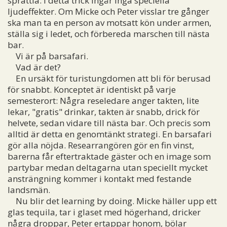
sprattla. I detta trick ingår inga speciella
ljudeffekter. Om Micke och Peter visslar tre gånger
ska man ta en person av motsatt kön under armen,
ställa sig i ledet, och förbereda marschen till nästa
bar.
Vi är på barsafari.
Vad är det?
En ursäkt för turistungdomen att bli för berusad
för snabbt. Konceptet är identiskt på varje
semesterort: Några reseledare anger takten, lite
lekar, "gratis" drinkar, takten är snabb, drick för
helvete, sedan vidare till nästa bar. Och precis som
alltid är detta en genomtänkt strategi. En barsafari
gör alla nöjda. Researrangören gör en fin vinst,
barerna får eftertraktade gäster och en image som
partybar medan deltagarna utan speciellt mycket
ansträngning kommer i kontakt med festande
landsmän.
Nu blir det learning by doing. Micke häller upp ett
glas tequila, tar i glaset med högerhand, dricker
några droppar, Peter ertappar honom, bölar