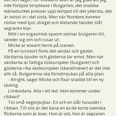
inte förbjöd striptease i Bulgarien, det snabba
teknodunket pressar upp tempot till det yttersta, det
är ovisst in i det sista. Men när Nordens kvinnor
röstar med tjut, drägel och kletande händer står
segraren klar.
Mitt i en orgasmisk spasm stelnar bulgaren till,
vänder sig om och rusar ut.
Micke är ensam herre på scenen.
På en turistort finns det värdar och gäster.
Värdarna bjuder och gästerna tar emot. Men när
värdarna är fattiga östeuropéer (bulgarer) och
gästerna rika västeuropéer (skandinaver) är det inte
alls så. Bulgarerna ska förödmjukas på alla plan.
- Alright, säger Micke och fixar snabbt till en ny
tävling.
Limbodans. Alla i ett led. Vem kommer under
ribban?
Tio små negerpojkar. En och en slår huvudet i
ribban. Till sist är det bara en av de korta svenska
flickorna som är kvar. Hon är söt, hon är segraren