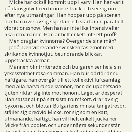
Micke har också kommit upp i varv. Han har varit
på dansgolvet i en timme i sträck och ser sig om
efter nya utmaningar. Han hoppar upp på scenen
där han river av sig skjortan och startar en parallell
vibrationsshow. Men han är inte lika intensiv eller
lika utmanande. Han är helt enkelt inte ett proffs.
Men dräglar kvinnorna? Överger de sina män?
Jodå. Den vibrerande svensken tas emot med
skrikande kvinnotjut, beundrande blickar,
uppsträckta armar.
Männen blir irriterade och bulgaren ser hela sin
yrkesstolthet rasa samman. Han blir därför ännu
häftigare, han övergår till ett kollektivt luftsamlag
med alla närvarande kvinnor, men de upphetsade
tjuten riktar sig inte mot honom. Läget är desperat.
Han satsar allt på sitt sista trumfkort, drar av sig
byxorna, och blottar Bulgariens minsta tangatrosor,
ställer sig bredvid Micke, rör sig som en katt,
utmanande, häftigt, han vill helt enkelt jucka ner
Micke från podiet, och under några sekunder står
det och väger, för showens skull är jag glad att jag