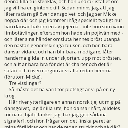
denna lilla turistenklav, och hon undrar istället om
jag vill ha en gintonic till. Sedan minns jag att jag
låter radarn gå över dansgolvet, och jag ser Micke
hoppa där och jag kommer ihåg speciellt tydligt hur
han dansar bakom en av tjejerna - inte hon som vann
limbotävlingen eftersom hon hade sin pojkvän med -
och låter sina händer omsluta hennes bröst utanpå
den nästan genomskinliga blusen, och hon bara
dansar vidare, och han blir bara modigare, låter
händerna glida in under skjortan, upp mot brösten,
och allt är bara bra för det är charter och det är
safari och i övermorgon är vi alla redan hemma
(förutom Micke).
Tre visslingar?
Så måste det ha varit för plötsligt är vi på en ny
krog.
Här river ytterligare en annan norsk tjej ut mig på
dansgolvet, jag är illa ute, hon dansar hårt, alldeles
för nära, hjälp tänker jag, har jag gett sådana
signaler?, och hon frågar om det finska paret är
mina föräldrar och har de redan stuckit och så där?