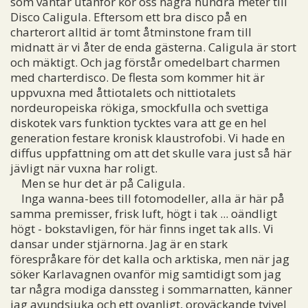
som väntar utanför kör oss några hundra meter till
Disco Caligula. Eftersom ett bra disco på en
charterort alltid är tomt åtminstone fram till
midnatt är vi åter de enda gästerna. Caligula är stort
och mäktigt. Och jag förstår omedelbart charmen
med charterdisco. De flesta som kommer hit är
uppvuxna med åttiotalets och nittiotalets
nordeuropeiska rökiga, smockfulla och svettiga
diskotek vars funktion tycktes vara att ge en hel
generation festare kronisk klaustrofobi. Vi hade en
diffus uppfattning om att det skulle vara just så här
jävligt när vuxna har roligt.
Men se hur det är på Caligula.
Inga wanna-bees till fotomodeller, alla är här på
samma premisser, frisk luft, högt i tak ... oändligt
högt - bokstavligen, för här finns inget tak alls. Vi
dansar under stjärnorna. Jag är en stark
förespråkare för det kalla och arktiska, men när jag
söker Karlavagnen ovanför mig samtidigt som jag
tar några modiga danssteg i sommarnatten, känner
jag avundsjuka och ett ovanligt, oroväckande tvivel