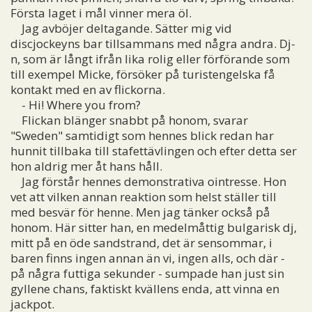
Första laget i mål vinner mera öl.
Jag avböjer deltagande. Sätter mig vid
discjockeyns bar tillsammans med några andra. Dj-
n, som är långt ifrån lika rolig eller förförande som
till exempel Micke, försöker på turistengelska få
kontakt med en av flickorna.
- Hi! Where you from?
Flickan blänger snabbt på honom, svarar
"Sweden" samtidigt som hennes blick redan har
hunnit tillbaka till stafettävlingen och efter detta ser
hon aldrig mer åt hans håll.
Jag förstår hennes demonstrativa ointresse. Hon
vet att vilken annan reaktion som helst ställer till
med besvär för henne. Men jag tänker också på
honom. Här sitter han, en medelmåttig bulgarisk dj,
mitt på en öde sandstrand, det är sensommar, i
baren finns ingen annan än vi, ingen alls, och där -
på några futtiga sekunder - sumpade han just sin
gyllene chans, faktiskt kvällens enda, att vinna en
jackpot.