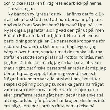
och Micke kastar en flirtig reseledarblick på henne.
Tre visslingar.
Ny bar och ny "gratis" drink. Här finns det folk. Dj-
n är helt införstådd med att nordborna är på plats.
Anybody from Sweden here? Norway? Upp på scen.
Ny lek igen, jag fattar aldrig vad den går ut på, men
Buffalo Bill är redan bortglömd. Nu är det endast
parbildning som gäller. De dansande kropparna rör
redan vid varandra. Det är nu allting avgörs. Jag
hänger över baren, snackar med de norska killarna,
träffar en skotte som pratar på, fotboll förstås, men
jag förstår inte ett smack, jag nickar bara, oh yeah,
that's right, det finska paret småler redan åt mig, jag
börjar tappa greppet, lutar mig över disken och
frågar bartendern var alla ortsbor finns, hon tittar
skeptiskt på mig och jag kunde lika gärna ha frågat
var marsmänniskorna är eller varför isbjörnarna
eller girafferna redan gått hem, det är helt enkelt så
att inga ortsbor går på den här krogen, det finns inte
ens några ortsbor i ordets rätta bemärkelse på