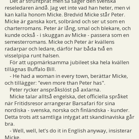
Det är struntprat men så säger den svenska
reseledaren ändå. Jag vet inte vad han heter, men vi
kan kalla honom Micke. Bredvid Micke står Peter.
Micke är ganska kort, solbränd och ser ut som en
charterromans. Peter är lång, smal och blekare, och
kunde också - i skuggan av Micke - passera som en
semesterromans. Micke och Peter är kvällens
radarpar och ledare, därför har båda två en
visselpipa runt halsen.
För att uppmärksamma jubileet ska hela kvällen
tillägnas Buffalo Bill.
- He had a woman in every town, berättar Micke,
och tillägger: "even more than Peter has".
Peter rycker anspråkslöst på axlarna.
Micke talar alltså engelska, det officiella språket
när Fritidsresor arrangerar Barsafari för sina
nordiska - svenska, norska och finländska - kunder.
Detta trots att samtliga intygat att skandinaviska går
bra.
- Well, well, let's do it in English anyway, insisterar
Micke.