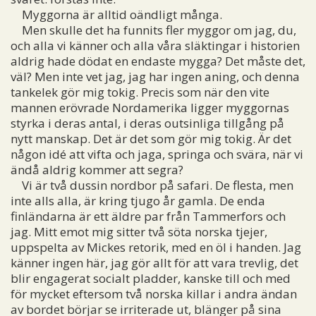
Myggorna är alltid oändligt många.
Men skulle det ha funnits fler myggor om jag, du,
och alla vi känner och alla våra släktingar i historien
aldrig hade dödat en endaste mygga? Det måste det,
väl? Men inte vet jag, jag har ingen aning, och denna
tankelek gör mig tokig. Precis som när den vite
mannen erövrade Nordamerika ligger myggornas
styrka i deras antal, i deras outsinliga tillgång på
nytt manskap. Det är det som gör mig tokig. Är det
någon idé att vifta och jaga, springa och svära, när vi
ändå aldrig kommer att segra?
Vi är två dussin nordbor på safari. De flesta, men
inte alls alla, är kring tjugo år gamla. De enda
finländarna är ett äldre par från Tammerfors och
jag. Mitt emot mig sitter två söta norska tjejer,
uppspelta av Mickes retorik, med en öl i handen. Jag
känner ingen här, jag gör allt för att vara trevlig, det
blir engagerat socialt pladder, kanske till och med
för mycket eftersom två norska killar i andra ändan
av bordet börjar se irriterade ut, blänger på sina