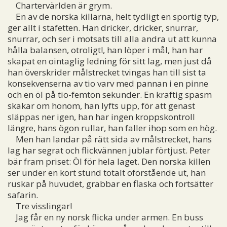
Chartervärlden är grym.
En av de norska killarna, helt tydligt en sportig typ,
ger allt i stafetten. Han dricker, dricker, snurrar,
snurrar, och ser i motsats till alla andra ut att kunna
hålla balansen, otroligt!, han löper i mål, han har
skapat en ointaglig ledning för sitt lag, men just då
han överskrider målstrecket tvingas han till sist ta
konsekvenserna av tio varv med pannan i en pinne
och en öl på tio-femton sekunder. En kraftig spasm
skakar om honom, han lyfts upp, för att genast
släppas ner igen, han har ingen kroppskontroll
längre, hans ögon rullar, han faller ihop som en hög.
Men han landar på rätt sida av målstrecket, hans
lag har segrat och flickvännen jublar förtjust. Peter
bär fram priset: Öl för hela laget. Den norska killen
ser under en kort stund totalt oförstående ut, han
ruskar på huvudet, grabbar en flaska och fortsätter
safarin.
Tre visslingar!
Jag får en ny norsk flicka under armen. En buss