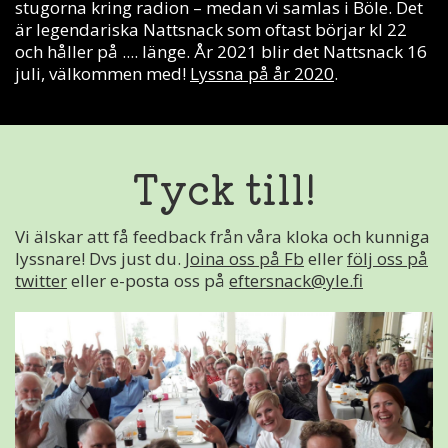
stugorna kring radion – medan vi samlas i Böle. Det
är legendariska Nattsnack som oftast börjar kl 22
och håller på .... länge. År 2021 blir det Nattsnack 16
juli, välkommen med!
Lyssna på år 2020
.
Tyck till!
Vi älskar att få feedback från våra kloka och kunniga
lyssnare! Dvs just du.
Joina oss på Fb
eller
följ oss på
twitter
eller e-posta oss på
eftersnack@yle.fi