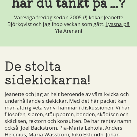
har du tänkt på ...?
Vareviga fredag sedan 2005 (!) kokar Jeanette
Björkqvist och jag ihop veckan som gått.
Lyssna på
Yle Arenan!
De stolta
sidekickarna!
Jeanette och jag är helt beroende av våra kvicka och
underhållande sidekickar. Med det här packet kan
man aldrig veta var vi hamnar i diskussionen. Vi har
filosofen, siaren, ståupparen, bonden, skådisen och
skådisen, rektorn och konsulten. De har rentav namn
också: Joel Backström, Pia-Maria Lehtola, Anders
Helenius, Maria Wasström, Riko Eklundh, Johan