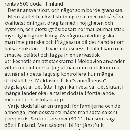
rentav 500 döda i Finland.
Det är ansvarslöst, och något som borde granskas.
Men istället har kvällstidningarna, men också våra
kvalitetstidningar, dragits med i nojigheten och
hysterin, och plötsligt åsidosatt normal journalistisk
myndighetsgranskning. Av någon anledning ska
man inte granska och ifrågasätta då det handlar om
hälsa, sjukdom och vaccinbusiness. Istället kan man
smacka belåtet och lägga in en sarkastisk
utrikesnotis om att stackrarna i Moldavien använder
vitlök mot influensa. Jag utmanar nu redaktörerna
att när allt detta lagt sig kontrollera hur många
dödsfall t.ex. Moldavien fick i ”svininfluensa”. I
dagsläget är det åtta. Ingen kan veta var det slutar, i
många länder ökar antalet dödsfall fortfarande,
men det borde följas upp.
Varje dödsfall är en tragedi för familjerna och de
anhöriga, men dessvärre måste man sätta saker i
perspektiv. Sexton personer (30.11) har som sagt
dött i Finland. Men såsom Hbl förtjänstfullt