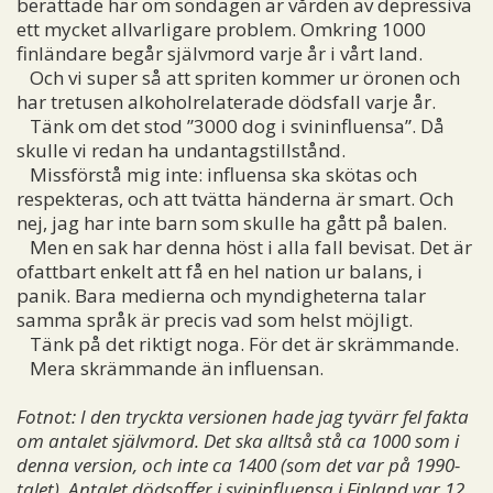
berättade här om söndagen är vården av depressiva
ett mycket allvarligare problem. Omkring 1000
finländare begår självmord varje år i vårt land.
Och vi super så att spriten kommer ur öronen och
har tretusen alkoholrelaterade dödsfall varje år.
Tänk om det stod ”3000 dog i svininfluensa”. Då
skulle vi redan ha undantagstillstånd.
Missförstå mig inte: influensa ska skötas och
respekteras, och att tvätta händerna är smart. Och
nej, jag har inte barn som skulle ha gått på balen.
Men en sak har denna höst i alla fall bevisat. Det är
ofattbart enkelt att få en hel nation ur balans, i
panik. Bara medierna och myndigheterna talar
samma språk är precis vad som helst möjligt.
Tänk på det riktigt noga. För det är skrämmande.
Mera skrämmande än influensan.
Fotnot: I den tryckta versionen hade jag tyvärr fel fakta
om antalet självmord. Det ska alltså stå ca 1000 som i
denna version, och inte ca 1400 (som det var på 1990-
talet).
Antalet dödsoffer i svininfluensa i Finland var 12