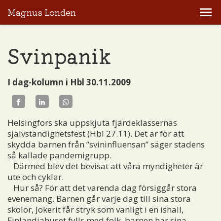
Magnus Londen
Svinpanik
I dag-kolumn i Hbl 30.11.2009
Helsingfors ska uppskjuta fjärdeklassernas
självständighetsfest (Hbl 27.11). Det är för att
skydda barnen från ”svininfluensan” säger stadens
så kallade pandemigrupp.
Därmed blev det bevisat att våra myndigheter är
ute och cyklar.
Hur så? För att det varenda dag försiggår stora
evenemang. Barnen går varje dag till sina stora
skolor, Jokerit får stryk som vanligt i en ishall,
Finlandiahuset fylls med folk, barnen har sina