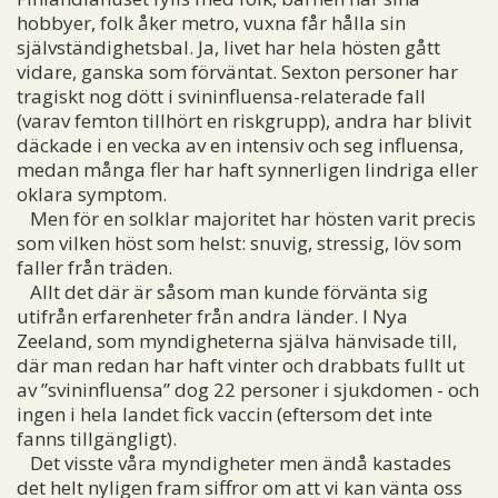
hobbyer, folk åker metro, vuxna får hålla sin
självständighetsbal. Ja, livet har hela hösten gått
vidare, ganska som förväntat. Sexton personer har
tragiskt nog dött i svininfluensa-relaterade fall
(varav femton tillhört en riskgrupp), andra har blivit
däckade i en vecka av en intensiv och seg influensa,
medan många fler har haft synnerligen lindriga eller
oklara symptom.
Men för en solklar majoritet har hösten varit precis
som vilken höst som helst: snuvig, stressig, löv som
faller från träden.
Allt det där är såsom man kunde förvänta sig
utifrån erfarenheter från andra länder. I Nya
Zeeland, som myndigheterna själva hänvisade till,
där man redan har haft vinter och drabbats fullt ut
av ”svininfluensa” dog 22 personer i sjukdomen - och
ingen i hela landet fick vaccin (eftersom det inte
fanns tillgängligt).
Det visste våra myndigheter men ändå kastades
det helt nyligen fram siffror om att vi kan vänta oss