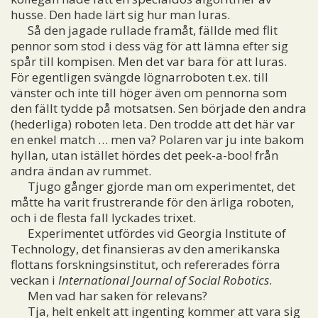
husse. Den hade lärt sig hur man luras.
Så den jagade rullade framåt, fällde med flit
pennor som stod i dess väg för att lämna efter sig
spår till kompisen. Men det var bara för att luras.
För egentligen svängde lögnarroboten t.ex. till
vänster och inte till höger även om pennorna som
den fällt tydde på motsatsen. Sen började den andra
(hederliga) roboten leta. Den trodde att det här var
en enkel match … men va? Polaren var ju inte bakom
hyllan, utan istället hördes det peek-a-boo! från
andra ändan av rummet.
Tjugo gånger gjorde man om experimentet, det
måtte ha varit frustrerande för den ärliga roboten,
och i de flesta fall lyckades trixet.
Experimentet utfördes vid Georgia Institute of
Technology, det finansieras av den amerikanska
flottans forskningsinstitut, och refererades förra
veckan i
International Journal of Social Robotics
.
Men vad har saken för relevans?
Tja, helt enkelt att ingenting kommer att vara sig