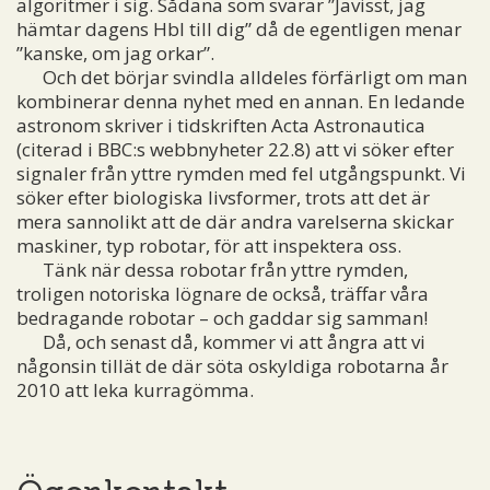
algoritmer i sig. Sådana som svarar ”Javisst, jag
hämtar dagens Hbl till dig” då de egentligen menar
”kanske, om jag orkar”.
Och det börjar svindla alldeles förfärligt om man
kombinerar denna nyhet med en annan. En ledande
astronom skriver i tidskriften Acta Astronautica
(citerad i BBC:s webbnyheter 22.8) att vi söker efter
signaler från yttre rymden med fel utgångspunkt. Vi
söker efter biologiska livsformer, trots att det är
mera sannolikt att de där andra varelserna skickar
maskiner, typ robotar, för att inspektera oss.
Tänk när dessa robotar från yttre rymden,
troligen notoriska lögnare de också, träffar våra
bedragande robotar – och gaddar sig samman!
Då, och senast då, kommer vi att ångra att vi
någonsin tillät de där söta oskyldiga robotarna år
2010 att leka kurragömma.
Ögonkontakt