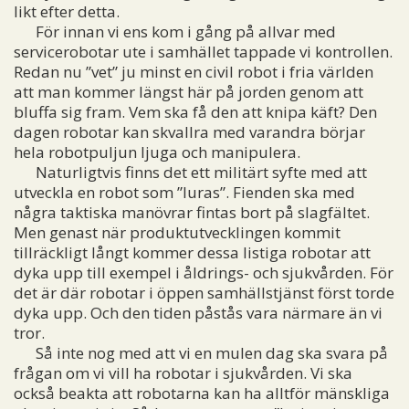
likt efter detta.
För innan vi ens kom i gång på allvar med
servicerobotar ute i samhället tappade vi kontrollen.
Redan nu ”vet” ju minst en civil robot i fria världen
att man kommer längst här på jorden genom att
bluffa sig fram. Vem ska få den att knipa käft? Den
dagen robotar kan skvallra med varandra börjar
hela robotpuljun ljuga och manipulera.
Naturligtvis finns det ett militärt syfte med att
utveckla en robot som ”luras”. Fienden ska med
några taktiska manövrar fintas bort på slagfältet.
Men genast när produktutvecklingen kommit
tillräckligt långt kommer dessa listiga robotar att
dyka upp till exempel i åldrings- och sjukvården. För
det är där robotar i öppen samhällstjänst först torde
dyka upp. Och den tiden påstås vara närmare än vi
tror.
Så inte nog med att vi en mulen dag ska svara på
frågan om vi vill ha robotar i sjukvården. Vi ska
också beakta att robotarna kan ha alltför mänskliga