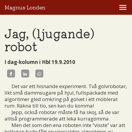
Magnus Londen
Jag, (ljugande)
robot
I dag-kolumn i Hbl 19.9.2010
Det var ett hisnande experiment. Två golvrobotar,
likt små dammsugare på hjul, fullspäckade med
algoritmer gled omkring på golvet i ett möblerat
rum. Räkna till tio, sen kan du komma!
Jepp, också robotar måste få ha skoj, så de var
alltså programmerade att leka kurragömma.
Men det som den ena roboten inte ”visste” var att
kollegan hade fått en specialdos algoritmer av