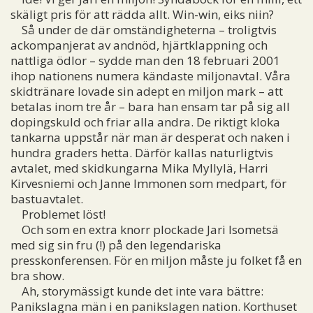
skäligt pris för att rädda allt. Win-win, eiks niin?
Så under de där omständigheterna – troligtvis
ackompanjerat av andnöd, hjärtklappning och
nattliga ödlor – sydde man den 18 februari 2001
ihop nationens numera kändaste miljonavtal. Våra
skidtränare lovade sin adept en miljon mark – att
betalas inom tre år – bara han ensam tar på sig all
dopingskuld och friar alla andra. De riktigt kloka
tankarna uppstår när man är desperat och naken i
hundra graders hetta. Därför kallas naturligtvis
avtalet, med skidkungarna Mika Myllylä, Harri
Kirvesniemi och Janne Immonen som medpart, för
bastuavtalet.
Problemet löst!
Och som en extra knorr plockade Jari Isometsä
med sig sin fru (!) på den legendariska
presskonferensen. För en miljon måste ju folket få en
bra show.
Ah, storymässigt kunde det inte vara bättre:
Panikslagna män i en panikslagen nation. Korthuset