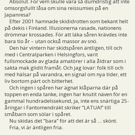
Absolut. För vem skulle vara så dumdristig att inte
omsorgsfullt låsa om sina reissumies på en
Japanresa?
Efter 2001 hamnade skididrotten som bekant helt
på dekis i Finland. Illusionerna rasade, nationens
drömmar krossades. För att läka såren krävdes inte
bara tio år – utan också massor av snö.
Den här vintern har skidspåren äntligen, till och
med i Centralparken i Helsingfors, varit
fullsmockade av glada amatörer i alla åldrar som i
sakta mak glidit framåt. Och jag lovar: folk till och
med hälsar på varandra, en signal om nya tider, ett
liv bortom pärt och bitterhet.
Och ingen i spåren har ägnat klåparna där på
toppen en enda tanke, ingen har knutit näven för en
gammal hundradelssekund, ja, inte ens snärtiga 25-
åringar i Fantomendräkt skriker ”LATUA!” till
småbarn som sölar i spåret.
Nu skidas det ”bara” för att det är så … skönt.
Fria, vi är äntligen fria.