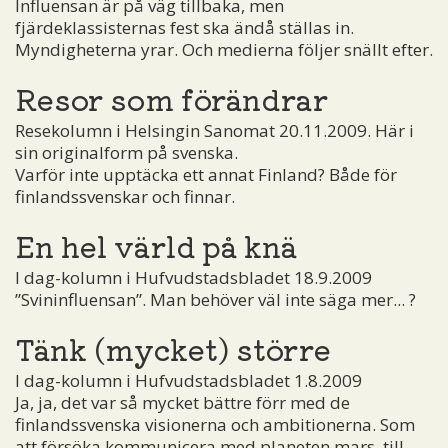
Influensan är på väg tillbaka, men
fjärdeklassisternas fest ska ändå ställas in.
Myndigheterna yrar. Och medierna följer snällt efter.
Resor som förändrar
Resekolumn i Helsingin Sanomat 20.11.2009. Här i
sin originalform på svenska.
Varför inte upptäcka ett annat Finland? Både för
finlandssvenskar och finnar.
En hel värld på knä
I dag-kolumn i Hufvudstadsbladet 18.9.2009
”Svininfluensan”. Man behöver väl inte säga mer... ?
Tänk (mycket) större
I dag-kolumn i Hufvudstadsbladet 1.8.2009
Ja, ja, det var så mycket bättre förr med de
finlandssvenska visionerna och ambitionerna. Som
att försöka kommunicera med planeten mars, till