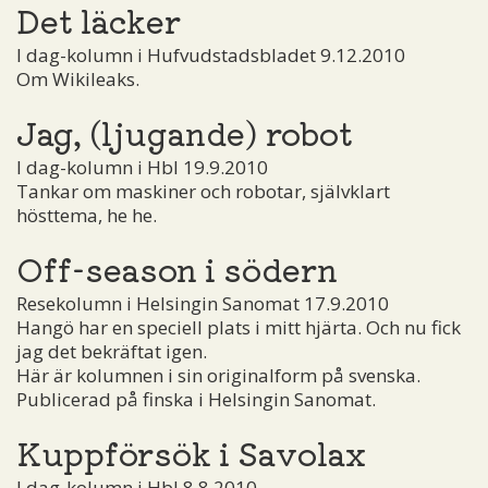
Det läcker
I dag-kolumn i Hufvudstadsbladet 9.12.2010
Om Wikileaks.
Jag, (ljugande) robot
I dag-kolumn i Hbl 19.9.2010
Tankar om maskiner och robotar, självklart
hösttema, he he.
Off-season i södern
Resekolumn i Helsingin Sanomat 17.9.2010
Hangö har en speciell plats i mitt hjärta. Och nu fick
jag det bekräftat igen.
Här är kolumnen i sin originalform på svenska.
Publicerad på finska i Helsingin Sanomat.
Kuppförsök i Savolax
I dag-kolumn i Hbl 8.8.2010