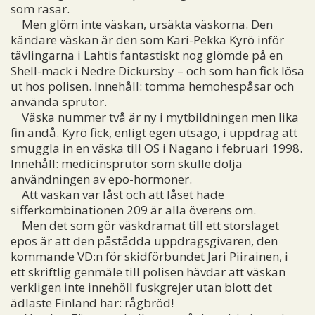
som rasar.
Men glöm inte väskan, ursäkta väskorna. Den
kändare väskan är den som Kari-Pekka Kyrö inför
tävlingarna i Lahtis fantastiskt nog glömde på en
Shell-mack i Nedre Dickursby – och som han fick lösa
ut hos polisen. Innehåll: tomma hemohespåsar och
använda sprutor.
Väska nummer två är ny i mytbildningen men lika
fin ändå. Kyrö fick, enligt egen utsago, i uppdrag att
smuggla in en väska till OS i Nagano i februari 1998.
Innehåll: medicinsprutor som skulle dölja
användningen av epo-hormoner.
Att väskan var låst och att låset hade
sifferkombinationen 209 är alla överens om.
Men det som gör väskdramat till ett storslaget
epos är att den påstådda uppdragsgivaren, den
kommande VD:n för skidförbundet Jari Piirainen, i
ett skriftlig genmäle till polisen hävdar att väskan
verkligen inte innehöll fuskgrejer utan blott det
ädlaste Finland har: rågbröd!