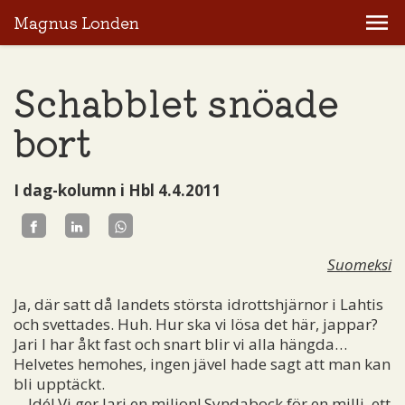
Magnus Londen
Schabblet snöade
bort
I dag-kolumn i Hbl 4.4.2011
Suomeksi
Ja, där satt då landets största idrottshjärnor i Lahtis
och svettades. Huh. Hur ska vi lösa det här, jappar?
Jari I har åkt fast och snart blir vi alla hängda…
Helvetes hemohes, ingen jävel hade sagt att man kan
bli upptäckt.
Idé! Vi ger Jari en miljon! Syndabock för en milli, ett