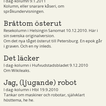
I dag-kolumn 9.1.2011
Kolumn, eller snarare kåseri, om
språkundervisningen.
Bråttom österut
Resekolumn i Helsingin Sanomat 10.12.2010. Här i
sin svenska originalversion.
Om det nya tåget österut till Petersburg. En epok går
i graven. Och en ny inleds.
Det läcker
I dag-kolumn i Hufvudstadsbladet 9.12.2010
Om Wikileaks.
Jag, (ljugande) robot
I dag-kolumn i Hbl 19.9.2010
Tankar om maskiner och robotar, självklart
hösttema, he he.