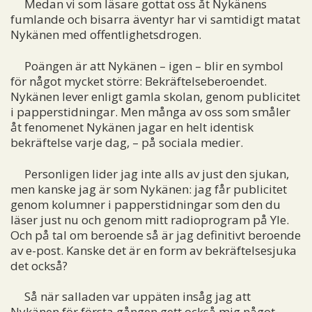
Medan vi som läsare gottat oss åt Nykänens
fumlande och bisarra äventyr har vi samtidigt matat
Nykänen med offentlighetsdrogen.
Poängen är att Nykänen – igen – blir en symbol
för något mycket större: Bekräftelseberoendet.
Nykänen lever enligt gamla skolan, genom publicitet
i papperstidningar. Men många av oss som småler
åt fenomenet Nykänen jagar en helt identisk
bekräftelse varje dag, – på sociala medier.
Personligen lider jag inte alls av just den sjukan,
men kanske jag är som Nykänen: jag får publicitet
genom kolumner i papperstidningar som den du
läser just nu och genom mitt radioprogram på Yle.
Och på tal om beroende så är jag definitivt beroende
av e-post. Kanske det är en form av bekräftelsesjuka
det också?
Så när salladen var uppäten insåg jag att
Nykänen för första gången gett också mig något.