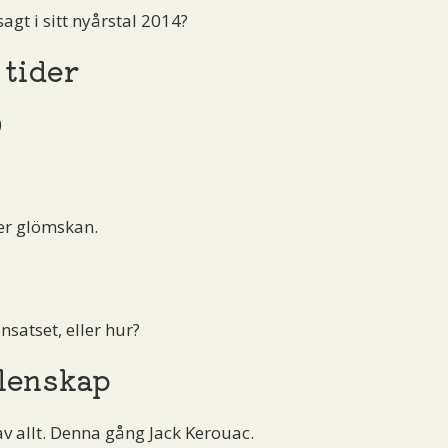
gt i sitt nyårstal 2014?
 tider
)
er glömskan.
nsatset, eller hur?
lenskap
av allt. Denna gång Jack Kerouac.