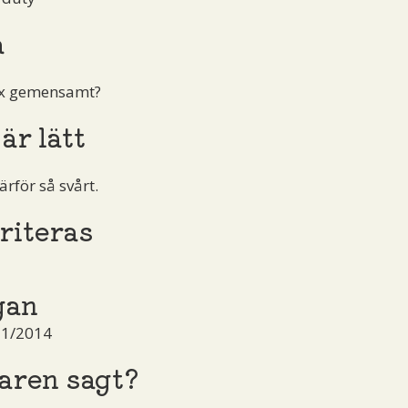
a
ax gemensamt?
är lätt
ärför så svårt.
riteras
gan
 1/2014
aren sagt?