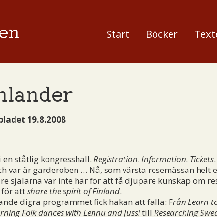
en
Start
Böcker
Text
nlander
bladet 19.8.2008
 en ståtlig kongresshall.
Registration
.
Information
.
Tickets
och var är garderoben … Nå, som värsta resemässan helt e
 själarna var inte här för att få djupare kunskap om re
 för att
share the spirit of Finland
.
nde digra programmet fick hakan att falla: F
rån Learn t
rning Folk dances with Lennu and Jussi
till
Researching Swed