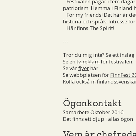
Festivalen pågår i fem dagar oc
patriotism. Hemma i Finland h
För my friends! Det här är det 
historia och språk. Intresse för
Här finns The Spirit!
---
Tror du mig inte? Se ett inslag
Se en
tv-reklam
för festivalen.
Se vår
flyer
här.
Se webbplatsen för
FinnFest 2
Kolla också in finlandssvensk
Ögonkontakt
Samarbete Oktober 2016
Det finns ett djup i allas ögon
Vem är chefred