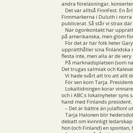
andra föreläsningar, konserter 
Det var alltså FinnFest. En årl
Finnmarkerna i Duluth i norra 
publicerat. Så står vi strax där
När ögonkontakt har upprättats
på amerikanska, men glöm för al
För det är här folk heter Gary
upprätthåller sina finländska 
flesta inte, men alla är de ver
På marknadsplatsen (som natur
Det trugas salmiak och Kaleva
Vi hade svårt att tro att allt 
För sen kom Tarja. President
Lokaltidningen korar vinnaren 
och i ABC:s lokalnyheter syns 
hand med Finlands president.
– Det är bättre än julafton! ut
Tarja Halonen blir hedersdokt
debatt om kvinnligt ledarskap.
hon (och Finland) en spontan,