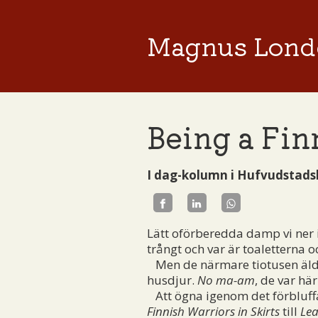
Magnus Lond
Being a Fin
I dag-kolumn i Hufvudstads
Lätt oförberedda damp vi ner i
trångt och var är toaletterna 
Men de närmare tiotusen äldre
husdjur.
No ma-am
, de var här
Att ögna igenom det förbluffa
Finnish Warriors in Skirts
till
Lea