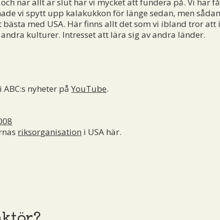
h när allt är slut har vi mycket att fundera på. Vi har få
ade vi spytt upp kalakukkon för länge sedan, men sådan 
bästa med USA. Här finns allt det som vi ibland tror att i
 andra kulturer. Intresset att lära sig av andra länder.
 i ABC:s nyheter på
YouTube
.
008
arnas
riksorganisation
i USA här.
aktör?