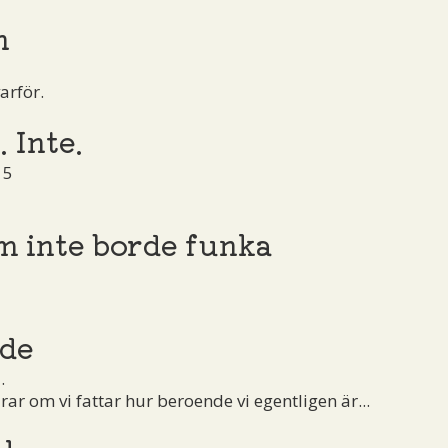
n
arför.
. Inte.
15
m inte borde funka
5
nde
.
ar om vi fattar hur beroende vi egentligen är...