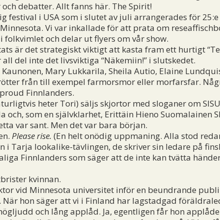
och debatter. Allt fanns här. The Spirit!
ig festival i USA som i slutet av juli arrangerades för 25
Minnesota. Vi var inkallade för att prata om reseaffisch
 i folkvimlet och delar ut flyers om vår show.
 är det strategiskt viktigt att kasta fram ett hurtigt “T
l del inte det livsviktiga “Näkemiin!” i slutskedet.
 Kaunonen, Mary Lukkarila, Sheila Autio, Elaine Lundquist
rötter från till exempel farmorsmor eller morfarsfar. Någr
y proud Finnlanders.
ligtvis heter Tori) säljs skjortor med sloganer om SISU-
la och, som en självklarhet, Erittäin Hieno Suomalainen
detta var sant. Men det var bara början.
en.
Please rise.
(En helt onödig uppmaning. Alla stod redan
i Tarja lookalike-tävlingen, de skriver sin ledare på fins
saliga Finnlanders som säger att de inte kan tvätta hände
brister kvinnan.
or vid Minnesota universitet inför en beundrande publik
 När hon säger att vi i Finland har lagstadgad föräldral
 högljudd och lång applåd. Ja, egentligen får hon applåd