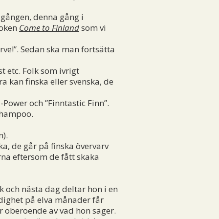
:e gången, denna gång i
boken
Come to Finland
som vi
erve!”. Sedan ska man fortsätta
 etc. Folk som ivrigt
a kan finska eller svenska, de
Power och ”Finntastic Finn”.
 Shampoo.
).
ka, de går på finska övervarv
rna eftersom de fått skaka
 och nästa dag deltar hon i en
edighet på elva månader får
er oberoende av vad hon säger.