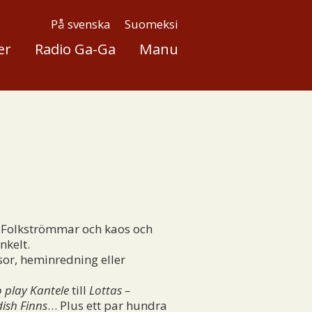
På svenska
Suomeksi
er
Radio Ga-Ga
Manu
. Folkströmmar och kaos och
nkelt.
sor, heminredning eller
o play Kantele
till
Lottas –
ish Finns
… Plus ett par hundra