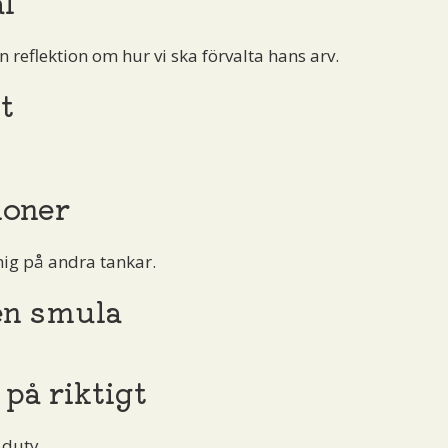
l
en reflektion om hur vi ska förvalta hans arv.
t
ioner
 mig på andra tankar.
en smula
 på riktigt
 duty