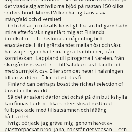
det visade sig att hyllorna bjöd på nästan 150 olika
sorters bröd. Mums! Vilken härlig känsla av
mångfald och diversitet!
Och det är ju inte alls konstigt. Redan tidigare hade
mina efterforskningar lärt mig att Finlands
brödkultur och –historia är någonting helt
enastående. Här i gränslandet mellan öst och väst
har varje region haft sina egna traditioner, från
kornrieskan i Lappland till pirogerna i Karelen, från
skärgårdens svartbröd till Satakundas blandbröd
med surmjölk, osv. Eller som det heter i hälsningen
till omvärlden på leipatiedotus.fi:
Finland can perhaps boast the richest selection of
bread in the world.
Så det är säkert därför det också på din butikshylla
kan finnas fjorton olika sorters skivat rostbröd
fullspäckade med tillsatsämnen och lååång
hållbarhet.
Ivrigt började jag gräva mig igenom havet av
plastförpackat bröd: Jaha, här står det Vaasan … och