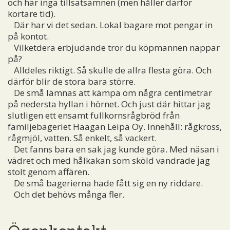
och har inga tillsatsämnen (men håller därför
kortare tid).
Där har vi det sedan. Lokal bagare mot pengar in
på kontot.
Vilketdera erbjudande tror du köpmannen nappar
på?
Alldeles riktigt. Så skulle de allra flesta göra. Och
därför blir de stora bara större.
De små lämnas att kämpa om några centimetrar
på nedersta hyllan i hörnet. Och just där hittar jag
slutligen ett ensamt fullkornsrågbröd från
familjebageriet Haagan Leipä Oy. Innehåll: rågkross,
rågmjöl, vatten. Så enkelt, så vackert.
Det fanns bara en sak jag kunde göra. Med näsan i
vädret och med hålkakan som sköld vandrade jag
stolt genom affären.
De små bagerierna hade fått sig en ny riddare.
Och det behövs många fler.
Ögonkontakt