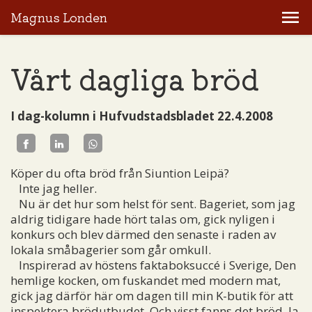
Magnus Londen
Vårt dagliga bröd
I dag-kolumn i Hufvudstadsbladet 22.4.2008
Köper du ofta bröd från Siuntion Leipä?
Inte jag heller.
Nu är det hur som helst för sent. Bageriet, som jag
aldrig tidigare hade hört talas om, gick nyligen i
konkurs och blev därmed den senaste i raden av
lokala småbagerier som går omkull.
Inspirerad av höstens faktaboksuccé i Sverige, Den
hemlige kocken, om fuskandet med modern mat,
gick jag därför här om dagen till min K-butik för att
inspektera brödutbudet. Och visst fanns det bröd. Ja,