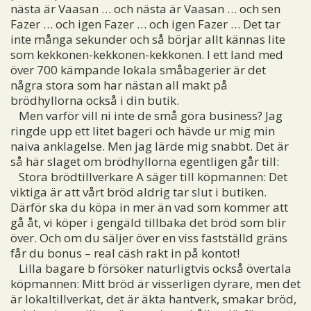
nästa är Vaasan … och nästa är Vaasan … och sen
Fazer … och igen Fazer … och igen Fazer … Det tar
inte många sekunder och så börjar allt kännas lite
som kekkonen-kekkonen-kekkonen. I ett land med
över 700 kämpande lokala småbagerier är det
några stora som har nästan all makt på
brödhyllorna också i din butik.
Men varför vill ni inte de små göra business? Jag
ringde upp ett litet bageri och hävde ur mig min
naiva anklagelse. Men jag lärde mig snabbt. Det är
så här slaget om brödhyllorna egentligen går till:
Stora brödtillverkare A säger till köpmannen: Det
viktiga är att vårt bröd aldrig tar slut i butiken.
Därför ska du köpa in mer än vad som kommer att
gå åt, vi köper i gengäld tillbaka det bröd som blir
över. Och om du säljer över en viss fastställd gräns
får du bonus – real cäsh rakt in på kontot!
Lilla bagare b försöker naturligtvis också övertala
köpmannen: Mitt bröd är visserligen dyrare, men det
är lokaltillverkat, det är äkta hantverk, smakar bröd,