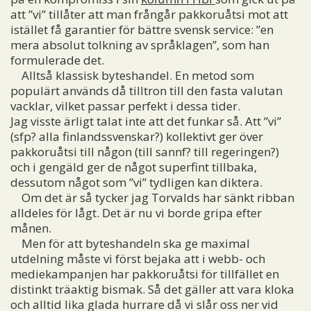
att ”vi” tillåter att man frångår pakkoruåtsi mot att
istället få garantier för bättre svensk service: ”en
mera absolut tolkning av språklagen”, som han
formulerade det.
Alltså klassisk byteshandel. En metod som
populärt används då tilltron till den fasta valutan
vacklar, vilket passar perfekt i dessa tider.
Jag visste ärligt talat inte att det funkar så. Att ”vi”
(sfp? alla finlandssvenskar?) kollektivt ger över
pakkoruåtsi till någon (till sannf? till regeringen?)
och i gengäld ger de något superfint tillbaka,
dessutom något som ”vi” tydligen kan diktera.
Om det är så tycker jag Torvalds har sänkt ribban
alldeles för lågt. Det är nu vi borde gripa efter
månen.
Men för att byteshandeln ska ge maximal
utdelning måste vi först bejaka att i webb- och
mediekampanjen har pakkoruåtsi för tillfället en
distinkt träaktig bismak. Så det gäller att vara kloka
och alltid lika glada hurrare då vi slår oss ner vid