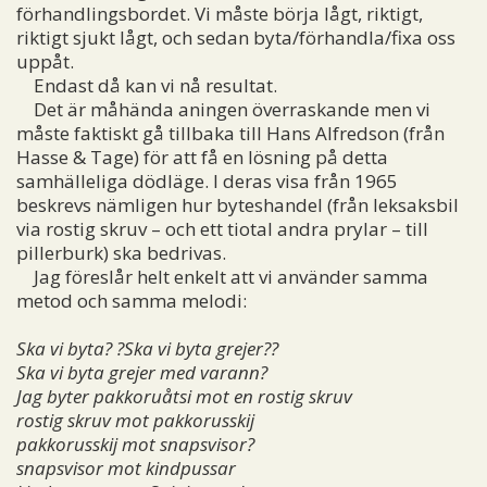
förhandlingsbordet. Vi måste börja lågt, riktigt,
riktigt sjukt lågt, och sedan byta/förhandla/fixa oss
uppåt.
Endast då kan vi nå resultat.
Det är måhända aningen överraskande men vi
måste faktiskt gå tillbaka till Hans Alfredson (från
Hasse & Tage) för att få en lösning på detta
samhälleliga dödläge. I deras visa från 1965
beskrevs nämligen hur byteshandel (från leksaksbil
via rostig skruv – och ett tiotal andra prylar – till
pillerburk) ska bedrivas.
Jag föreslår helt enkelt att vi använder samma
metod och samma melodi:
Ska vi byta? ?Ska vi byta grejer??
Ska vi byta grejer med varann?
Jag byter pakkoruåtsi mot en rostig skruv
rostig skruv mot pakkorusskij
pakkorusskij mot snapsvisor?
snapsvisor mot kindpussar