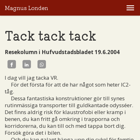
Magnus Londen
Tack tack tack
Resekolumn i Hufvudstadsbladet 19.6.2004
I dag vill jag tacka VR.
För det första för att de har något som heter IC2-
tåg.
Dessa fantastiska konstruktioner gör till synes
rutinmässiga transporter till guldkantade odysséer.
Det finns aldrig risk för klaustrofobi eller kramp i
benen, du kan fritt gå omkring i trapporna och
korridorerna, du kan till och med tappa bort dig.
Försök göra det i bilen.
Och du kan galant hänga upp din cykel för femtio