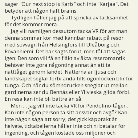
säger "Our next stop is Karis" och inte "Karjaa". Det
betyder att någon haft brains.
Tydligen håller jag på att spricka av tacksamhet
för det kommer mera.
Jag vill nämligen dessutom tacka VR för att man
denna sommar kör med kännbar rabatt på resor
med sovvagn från Helsingfors till Uleåborg och
Rovanniemi. Det har sagts förut, men tål att sägas
igen: Den som vill få en fläkt av äkta reseromantik
behöver inte göra någonting annat än att ta
natttåget genom landet. Nätterna är ljusa och
landskapet seglar förbi ända tills ögonlocken blir för
tunga. Och när du sömndrucken sneglar ut mellan
gardinerna ser du Bennäs eller Ylivieska glida förbi.
En resa kan inte bli bättre än så.
Men … jag vill inte tacka VR för Pendolino-tågen.
Kan inte någon person ta sitt ansvar och avgå? Kan
inte någon säga att sorry, det gick käpprakt åt
helvete, tidtabellerna håller inte och ni betalar för
ingenting, och tågen kostade oss miljoner och