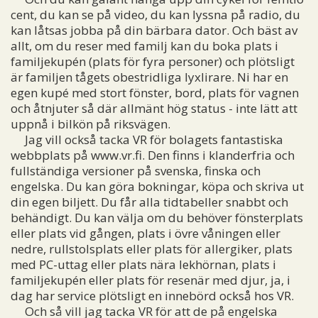
cent, du kan se på video, du kan lyssna på radio, du
kan låtsas jobba på din bärbara dator. Och bäst av
allt, om du reser med familj kan du boka plats i
familjekupén (plats för fyra personer) och plötsligt
är familjen tågets obestridliga lyxlirare. Ni har en
egen kupé med stort fönster, bord, plats för vagnen
och åtnjuter så där allmänt hög status - inte lätt att
uppnå i bilkön på riksvägen.
Jag vill också tacka VR för bolagets fantastiska
webbplats på www.vr.fi. Den finns i klanderfria och
fullständiga versioner på svenska, finska och
engelska. Du kan göra bokningar, köpa och skriva ut
din egen biljett. Du får alla tidtabeller snabbt och
behändigt. Du kan välja om du behöver fönsterplats
eller plats vid gången, plats i övre våningen eller
nedre, rullstolsplats eller plats för allergiker, plats
med PC-uttag eller plats nära lekhörnan, plats i
familjekupén eller plats för resenär med djur, ja, i
dag har service plötsligt en innebörd också hos VR.
Och så vill jag tacka VR för att de på engelska