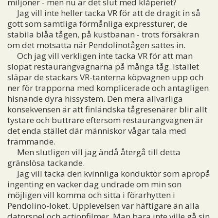
miljoner - men nu är det slut med klåperiet?
Jag vill inte heller tacka VR för att de dragit in så
gott som samtliga förmånliga expressturer, de
stabila blåa tågen, på kustbanan - trots försäkran
om det motsatta när Pendolinotågen sattes in.
Och jag vill verkligen inte tacka VR för att man
slopat restaurangvagnarna på många tåg. Istället
släpar de stackars VR-tanterna köpvagnen upp och
ner för trapporna med komplicerade och antagligen
hisnande dyra hissystem. Den mera allvarliga
konsekvensen är att finländska tågresenärer blir allt
tystare och buttrare eftersom restaurangvagnen är
det enda stället där människor vågar tala med
främmande.
Men slutligen vill jag ändå återgå till detta
gränslösa tackande.
Jag vill tacka den kvinnliga konduktör som apropå
ingenting en vacker dag undrade om min son
möjligen vill komma och sitta i förarhytten i
Pendolino-loket. Upplevelsen var häftigare än alla
datorspel och actionfilmer. Man bara inte ville gå sin