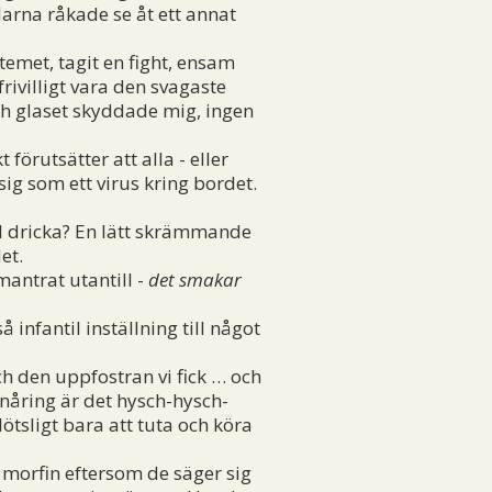
llarna råkade se åt ett annat
met, tagit en fight, ensam
frivilligt vara den svagaste
ch glaset skyddade mig, ingen
rutsätter att alla - eller
sig som ett virus kring bordet.
ll dricka? En lätt skrämmande
et.
mantrat utantill -
det smakar
infantil inställning till något
h den uppfostran vi fick … och
nåring är det hysch-hysch-
ötsligt bara att tuta och köra
v morfin eftersom de säger sig