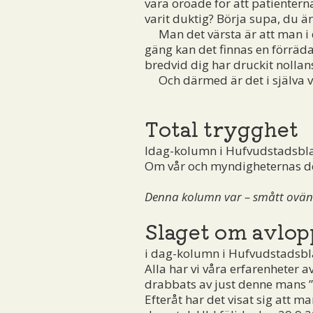
vara oroade för att patientern
varit duktig? Börja supa, du är
Man det värsta är att man i d
gäng kan det finnas en förrädar
bredvid dig har druckit nollan
Och därmed är det i själva v
Total trygghet
Idag-kolumn i Hufvudstadsbl
Om vår och myndigheternas de
Denna kolumn var – smått ovänta
Slaget om avlop
i dag-kolumn i Hufvudstadsbl
Alla har vi våra erfarenheter a
drabbats av just denne mans ”t
Efteråt har det visat sig att m