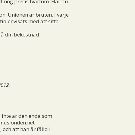
lt nog precis tvärtom. Har du
n. Unionen är bruten. I varje
tid envisats med att sitta
på din bekostnad.
2012.
ag inte är den enda som
gnuslonden.net
och att han är fälld i