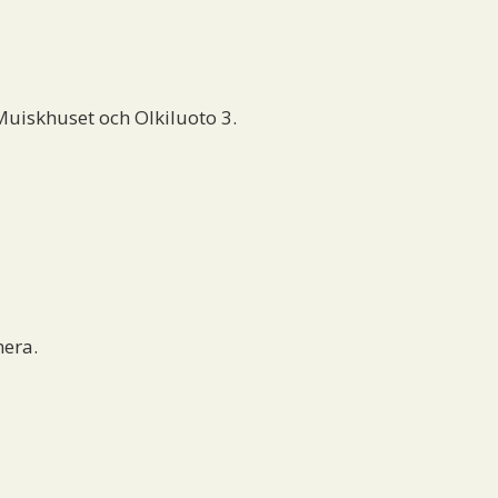
Muiskhuset och Olkiluoto 3.
mera.