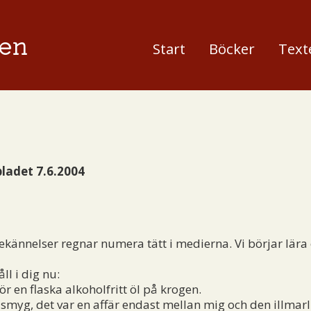
en
Start
Böcker
Text
ladet 7.6.2004
ännelser regnar numera tätt i medierna. Vi börjar lära o
ll i dig nu:
r en flaska alkoholfritt öl på krogen.
myg, det var en affär endast mellan mig och den illmarli