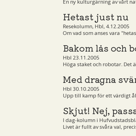
En ny kulturgärning av vårt nat
Hetast just nu
Resekolumn, Hbl, 4.12.2005
Om vad som anses vara "hetast 
Bakom lås och 
Hbl 23.11.2005
Höga staket och robotar. Det ä
Med dragna svä
Hbl 30.10.2005
Upp till kamp för ett värdigt ål
Skjut! Nej, passa
I dag-kolumn i Hufvudstadsbl
Livet är fullt av svåra val, prec