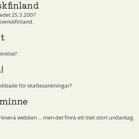
skfinland
adet 25.3.2007
Svenskfinland.
t
örelse?
!
obbade för skattesänkningar?
 minne
kivera webben ... men det finns ett litet stort undantag.