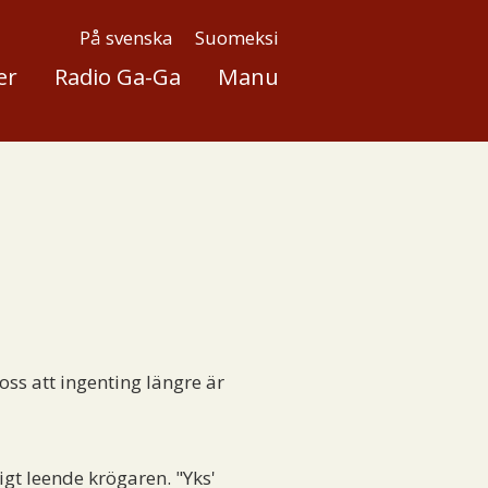
På svenska
Suomeksi
er
Radio Ga-Ga
Manu
ss att ingenting längre är
gt leende krögaren. "Yks'