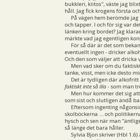
bukkleri, kiitos", väste jag bl
håll. Jag fick krogens första o
På vägen hem berömde jag mitt
och tapper. I och för sig var de
länken kring bordet? Jag klar
märkte vad jag egentligen ko
För så där är det som bekant n
eventuellt ingen - dricker alko
Och den som väljer att dricka v
Men vad sker om du faktisk
tanke, visst, men icke desto m
Det är tydligen där alkofritt ö
faktiskt inte så illa
- som man tro
Men hur kommer det sig att mog
som sist och slutligen ändå ba
Eftersom ingenting någonsin är
skolböckerna … och politikerna
hysch och sen när man "äntlige
så länge det bara håller.
Sylvia Bjon skriver (Hbl 1.6) 