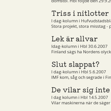
domstol. Hbl följde den 29.9.
Triss i nitlotter
I dag-kolumn i Hufvudstadsbl
Stora projekt, stora misstag 
Lek är allvar
Idag-kolumn i Hbl 30.6.2007
Finland sägs ha Nordens olyckl
Slut slappat?
I dag-kolumn i Hbl 5.6.2007
IMF kom, såg och segrade i Fin
De vilar sig inte
I dag kolumn i Hbl 14.5.2007
Vilar maskinerna när de säger a