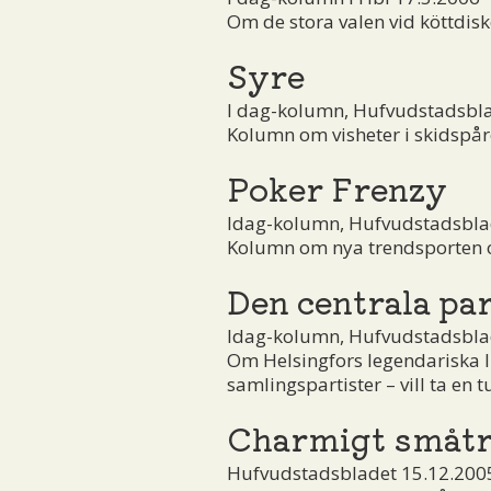
Om de stora valen vid köttdi
Syre
I dag-kolumn, Hufvudstadsbla
Kolumn om visheter i skidspåre
Poker Frenzy
Idag-kolumn, Hufvudstadsblad
Kolumn om nya trendsporten oc
Den centrala pa
Idag-kolumn, Hufvudstadsblad
Om Helsingfors legendariska 
samlingspartister – vill ta en t
Charmigt småt
Hufvudstadsbladet 15.12.200