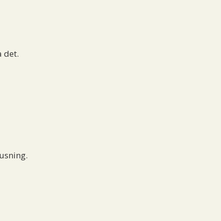
a det.
tjusning.