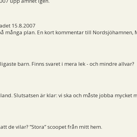
2007 upp ämnet igen.
adet 15.8.2007
- på många plan. En kort kommentar till Nordsjöhamnen, 
igaste barn. Finns svaret i mera lek - och mindre allvar?
land. Slutsatsen är klar: vi ska och måste jobba mycket 
tt de vilar? ”Stora” scoopet från mitt hem.