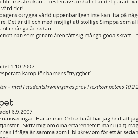
a blir missbrukare. I resten av samhället är det paradoxa
 värd det!
agens otrygga värld uppenbarligen inte kan lita på någo
e. Det är till och med möjligt att stollige Simppa som all
s öl i många år redan.
erket han som genom åren fått sig många goda skratt - 
adet 1.10.2007
sperata kamp för barnens ”trygghet”.
t – med i studentskrivningaras prov i textkompetens 10.2.
pet
adet 6.9.2007
v renoveringar. Här är min. Och efteråt har jag hört att j
jänster”. Skriv mig om dina erfarenheter:
manu (ä t) ma
annen i fråga är samma som Hbl skrev om för ett år sedan, 