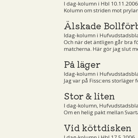
I dag-kolumn i Hbl 10.11.2006
Kolumn om striden mot prylar o
Älskade Bollfö
Idag-kolumn i Hufvudstadsbl
Och när det äntligen går bra f
matcherna. Här gör jag slut m
På läger
Idag-kolumn i Hufvudstadsbl
Jag var på Fissc:ens storläger
Stor & liten
I dag-kolumn, Hufvudstadsbla
Om en helig pakt mellan Svart
Vid köttdisken
I dag-kolumn i Hbl 17.5.2006