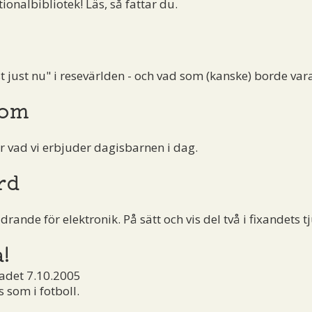
ionalbibliotek! Läs, så fattar du.
just nu" i resevärlden - och vad som (kanske) borde var
bom
r vad vi erbjuder dagisbarnen i dag.
rd
drande för elektronik. På sätt och vis del två i fixandets 
!
adet 7.10.2005
is som i fotboll.