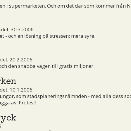
sken i supermarketen. Och om det där som kommer från N
det, 30.3.2006
t - och en lösning på stressen: mera syre.
et, 20.2.2006
h den snabba vägen till gratis miljoner.
rken
et, 10.1.2006
lungor, som stadsplaneringsnämnden - med alla dess so
ugga av. Protest!
ryck
5