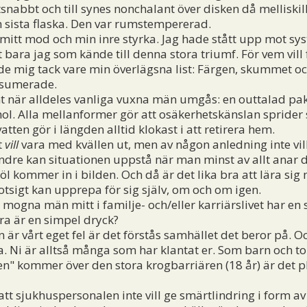
ixtsnabbt och till synes nonchalant över disken då melliski
ch sista flaska. Den var rumstempererad.
 mod och min inre styrka. Jag hade stått upp mot syste
t bara jag som kände till denna stora triumf. För vem vill 
ade mig tack vare min överlägsna list: Färgen, skummet o
nsumerade.
är alldeles vanliga vuxna män umgås: en outtalad pakt fö
hol. Alla mellanformer gör att osäkerhetskänslan sprider 
atten gör i längden alltid klokast i att retirera hem.
t
vill
vara med kvällen ut, men av någon anledning inte vi
indre kan situationen uppstå när man minst av allt anar d
l kommer in i bilden. Och då är det lika bra att lära sig 
tsigt kan upprepa för sig själv, om och om igen.
na män mitt i familje- och/eller karriärslivet har en så 
ra är en simpel dryck?
 vårt eget fel är det förstås samhället det beror på. Oc
. Ni är alltså många som har klantat er. Som barn och to
n" kommer över den stora krogbarriären (18 år) är det pl
att sjukhuspersonalen inte vill ge smärtlindring i form a