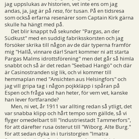
jag uppslukas av historien, vet inte ens om jag
andas, ja, jag är på
resa
, för tusan. På en tidsresa
som också erfarna resenärer som Captain Kirk gärna
skulle ha hängt med på.
Det blir knappt två sekunder "Pargas, an der
Südkust" med en suddig fabriksskorsten och jag
försöker skrika till någon av de där typerna framför
mig "Hallå, vinnare där! Snart kommer ni att starta
Pargas Malms idrottsförening" men det går så himla
snabbt och så är det redan "Seebad Hangö" och där
är Casinostranden sig lik, och vi kommer till
hemmaplan med "Ansichten aus Helsingfors" och
jag vill gripa tag i någon pojkkläpp i spåran på
Espen och fråga vad han heter, för vem vet, kanske
han lever fortfarande?
Men, ni vet, år 1911 var allting redan så ytligt, det
var snabba klipp och hårt tempo som gällde, så vi
flyger omedelbart till "Industriestadt Tammerfors",
för att därefter rusa österut till "Wiborg. Alte Burg."
för att sedan dyka in i turistorgien "Imatra