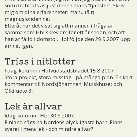
som drabbats av just denne mans ”tjänster”. Skriv
mig om dina erfarenheter:
manu (ä t)
magnuslonden.net
Efteråt har det visat sig att mannen i fråga är
samma som Hbl skrev om för ett år sedan, och att
han är fälld i domstol. Hbl följde den 29.9.2007 upp
ämnet igen.
Triss i nitlotter
I dag-kolumn i Hufvudstadsbladet 15.8.2007
Stora projekt, stora misstag - på många plan. En kort
kommentar till Nordsjöhamnen, Muiskhuset och
Olkiluoto 3.
Lek är allvar
Idag-kolumn i Hbl 30.6.2007
Finland sägs ha Nordens olyckligaste barn. Finns
svaret i mera lek - och mindre allvar?