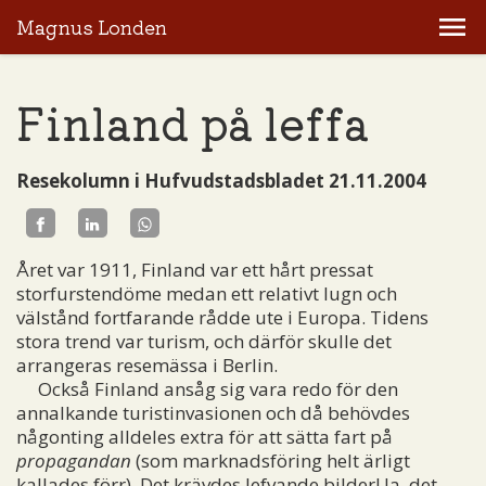
Magnus Londen
Finland på leffa
Resekolumn i Hufvudstadsbladet 21.11.2004
Året var 1911, Finland var ett hårt pressat
storfurstendöme medan ett relativt lugn och
välstånd fortfarande rådde ute i Europa. Tidens
stora trend var turism, och därför skulle det
arrangeras resemässa i Berlin.
Också Finland ansåg sig vara redo för den
annalkande turistinvasionen och då behövdes
någonting alldeles extra för att sätta fart på
propagandan
(som marknadsföring helt ärligt
kallades förr). Det krävdes lefvande bilder! Ja, det