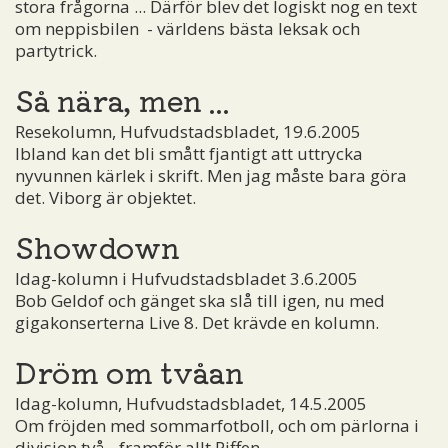
stora frågorna ... Därför blev det logiskt nog en text
om neppisbilen ­ - världens bästa leksak och
partytrick.
Så nära, men ...
Resekolumn, Hufvudstadsbladet, 19.6.2005
Ibland kan det bli smått fjantigt att uttrycka
nyvunnen kärlek i skrift. Men jag måste bara göra
det. Viborg är objektet.
Showdown
Idag-kolumn i Hufvudstadsbladet 3.6.2005
Bob Geldof och gänget ska slå till igen, nu med
gigakonserterna Live 8. Det krävde en kolumn.
Dröm om tvåan
Idag-kolumn, Hufvudstadsbladet, 14.5.2005
Om fröjden med sommarfotboll, och om pärlorna i
division två - framför allt Piffen.