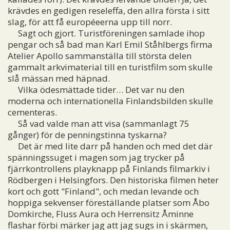
krävdes en gedigen reseleffa, den allra första i sitt
slag, för att få européeerna upp till norr.
Sagt och gjort. Turistföreningen samlade ihop
pengar och så bad man Karl Emil Ståhlbergs firma
Atelier Apollo sammanställa till största delen
gammalt arkvimaterial till en turistfilm som skulle
slå mässan med häpnad.
Vilka ödesmättade tider… Det var nu den
moderna och internationella Finlandsbilden skulle
cementeras.
Så vad valde man att visa (sammanlagt 75
gånger) för de penningstinna tyskarna?
Det är med lite darr på handen och med det där
spänningssuget i magen som jag trycker på
fjärrkontrollens playknapp på Finlands filmarkiv i
Rödbergen i Helsingfors. Den historiska filmen heter
kort och gott "Finland", och medan levande och
hoppiga sekvenser föreställande platser som Åbo
Domkirche, Fluss Aura och Herrensitz Åminne
flashar förbi märker jag att jag sugs in i skärmen,