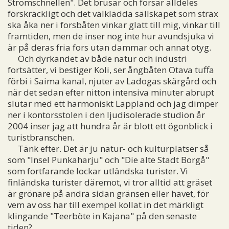
Stromschnellen". Det brusar och forsar alldeles
förskräckligt och det välklädda sällskapet som strax
ska åka ner i forsbåten vinkar glatt till mig, vinkar till
framtiden, men de inser nog inte hur avundsjuka vi
är på deras fria fors utan dammar och annat otyg.
Och dyrkandet av både natur och industri
fortsätter, vi bestiger Koli, ser ångbåten Otava tuffa
förbi i Saima kanal, njuter av Ladogas skärgård och
när det sedan efter nitton intensiva minuter abrupt
slutar med ett harmoniskt Lappland och jag dimper
ner i kontorsstolen i den ljudisolerade studion år
2004 inser jag att hundra år är blott ett ögonblick i
turistbranschen.
Tänk efter. Det är ju natur- och kulturplatser så
som "Insel Punkaharju" och "Die alte Stadt Borgå"
som fortfarande lockar utländska turister. Vi
finländska turister däremot, vi tror alltid att gräset
är grönare på andra sidan gränsen eller havet, för
vem av oss har till exempel kollat in det märkligt
klingande "Teerböte in Kajana" på den senaste
tiden?