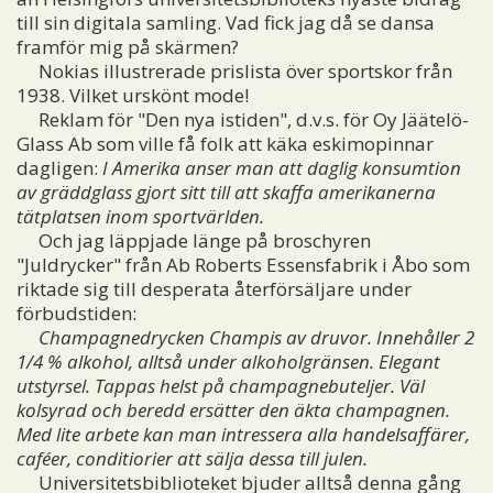
till sin digitala samling. Vad fick jag då se dansa
framför mig på skärmen?
Nokias illustrerade prislista över sportskor från
1938. Vilket urskönt mode!
Reklam för "Den nya istiden", d.v.s. för Oy Jäätelö-
Glass Ab som ville få folk att käka eskimopinnar
dagligen:
I Amerika anser man att daglig konsumtion
av gräddglass gjort sitt till att skaffa amerikanerna
tätplatsen inom sportvärlden.
Och jag läppjade länge på broschyren
"Juldrycker" från Ab Roberts Essensfabrik i Åbo som
riktade sig till desperata återförsäljare under
förbudstiden:
Champagnedrycken Champis av druvor. Innehåller 2
1/4 % alkohol, alltså under alkoholgränsen. Elegant
utstyrsel. Tappas helst på champagnebuteljer. Väl
kolsyrad och beredd ersätter den äkta champagnen.
Med lite arbete kan man intressera alla handelsaffärer,
caféer, conditiorier att sälja dessa till julen.
Universitetsbiblioteket bjuder alltså denna gång