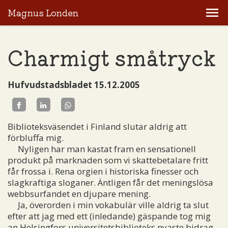
Magnus Londen
Charmigt småtryck
Hufvudstadsbladet 15.12.2005
Biblioteksväsendet i Finland slutar aldrig att
förbluffa mig.
Nyligen har man kastat fram en sensationell
produkt på marknaden som vi skattebetalare fritt
får frossa i. Rena orgien i historiska finesser och
slagkraftiga sloganer. Äntligen får det meningslösa
webbsurfandet en djupare mening.
Ja, överorden i min vokabulär ville aldrig ta slut
efter att jag med ett (inledande) gäspande tog mig
an Helsingfors universitetsbiblioteks nyaste bidrag