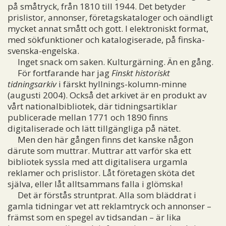
på småtryck, från 1810 till 1944. Det betyder
prislistor, annonser, företagskataloger och oändligt
mycket annat smått och gott. I elektroniskt format,
med sökfunktioner och katalogiserade, på finska-
svenska-engelska.
Inget snack om saken. Kulturgärning. Än en gång.
För fortfarande har jag
Finskt historiskt
tidningsarkiv
i färskt hyllnings-kolumn-minne
(augusti 2004). Också det arkivet är en produkt av
vårt nationalbibliotek, där tidningsartiklar
publicerade mellan 1771 och 1890 finns
digitaliserade och lätt tillgängliga på nätet.
Men den här gången finns det kanske någon
därute som muttrar. Muttrar att varför ska ett
bibliotek syssla med att digitalisera urgamla
reklamer och prislistor. Låt företagen sköta det
själva, eller låt alltsammans falla i glömska!
Det är förstås struntprat. Alla som bläddrat i
gamla tidningar vet att reklamtryck och annonser –
främst som en spegel av tidsandan – är lika