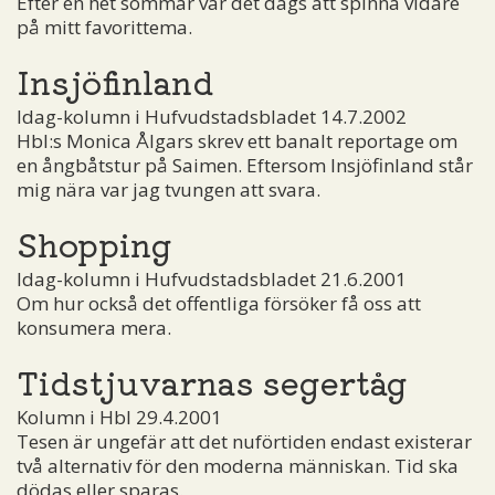
Efter en het sommar var det dags att spinna vidare
på mitt favorittema.
Insjöfinland
Idag-kolumn i Hufvudstadsbladet 14.7.2002
Hbl:s Monica Ålgars skrev ett banalt reportage om
en ångbåtstur på Saimen. Eftersom Insjöfinland står
mig nära var jag tvungen att svara.
Shopping
Idag-kolumn i Hufvudstadsbladet 21.6.2001
Om hur också det offentliga försöker få oss att
konsumera mera.
Tidstjuvarnas segertåg
Kolumn i Hbl 29.4.2001
Tesen är ungefär att det nuförtiden endast existerar
två alternativ för den moderna människan. Tid ska
dödas eller sparas.