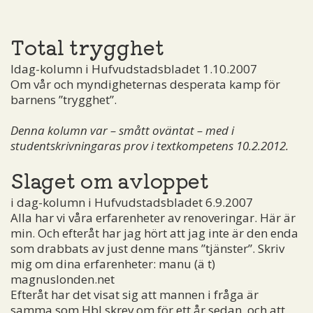
Total trygghet
Idag-kolumn i Hufvudstadsbladet 1.10.2007
Om vår och myndigheternas desperata kamp för
barnens ”trygghet”.
Denna kolumn var – smått oväntat – med i
studentskrivningaras prov i textkompetens 10.2.2012.
Slaget om avloppet
i dag-kolumn i Hufvudstadsbladet 6.9.2007
Alla har vi våra erfarenheter av renoveringar. Här är
min. Och efteråt har jag hört att jag inte är den enda
som drabbats av just denne mans ”tjänster”. Skriv
mig om dina erfarenheter:
manu (ä t)
magnuslonden.net
Efteråt har det visat sig att mannen i fråga är
samma som Hbl skrev om för ett år sedan, och att