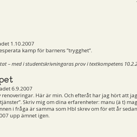
adet 1.10.2007
sperata kamp för barnens ”trygghet”.
t – med i studentskrivningaras prov i textkompetens 10.2.
pet
adet 6.9.2007
v renoveringar. Här är min. Och efteråt har jag hört att j
jänster”. Skriv mig om dina erfarenheter:
manu (ä t) ma
annen i fråga är samma som Hbl skrev om för ett år sedan, 
2007 upp ämnet igen.