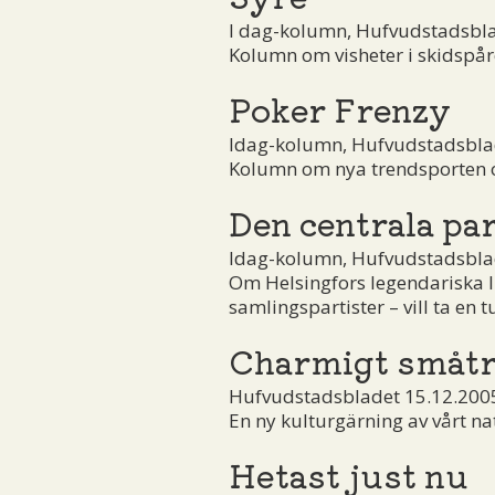
I dag-kolumn, Hufvudstadsbla
Kolumn om visheter i skidspåre
Poker Frenzy
Idag-kolumn, Hufvudstadsblad
Kolumn om nya trendsporten oc
Den centrala pa
Idag-kolumn, Hufvudstadsblad
Om Helsingfors legendariska 
samlingspartister – vill ta en t
Charmigt småt
Hufvudstadsbladet 15.12.200
En ny kulturgärning av vårt nat
Hetast just nu