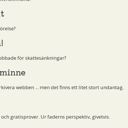
t
örelse?
!
obbade för skattesänkningar?
 minne
kivera webben ... men det finns ett litet stort undantag.
ch gratisprover. Ur faderns perspektiv, givetvis.