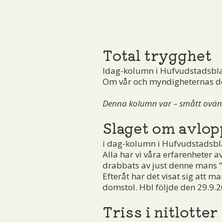
Total trygghet
Idag-kolumn i Hufvudstadsbl
Om vår och myndigheternas de
Denna kolumn var – smått ovänta
Slaget om avlop
i dag-kolumn i Hufvudstadsbl
Alla har vi våra erfarenheter a
drabbats av just denne mans ”t
Efteråt har det visat sig att m
domstol. Hbl följde den 29.9.
Triss i nitlotter