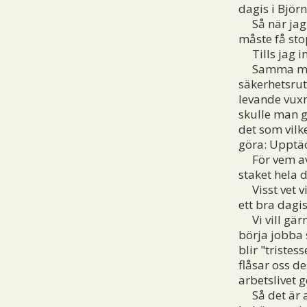
dagis i Björ
Så när jag l
måste få sto
Tills jag in
Samma myndi
säkerhetsrut
levande vuxn
skulle man 
det som vilk
göra: Upptäc
För vem av 
staket hela 
Visst vet vi 
ett bra dagis
Vi vill gärn
börja jobba 
blir "triste
flåsar oss de
arbetslivet 
Så det är al