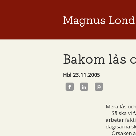
Magnus Lond
Bakom lås 
Hbl 23.11.2005
Mera lås och
Så ska vi f
arbetar fakt
dagisarna s
Orsaken är f