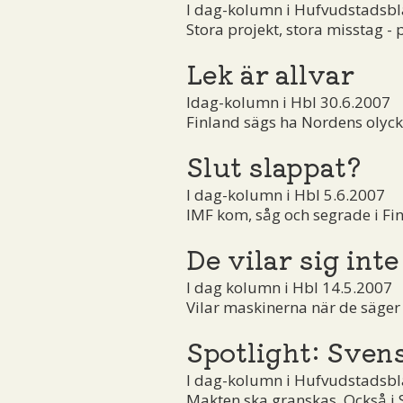
I dag-kolumn i Hufvudstadsbl
Stora projekt, stora misstag 
Lek är allvar
Idag-kolumn i Hbl 30.6.2007
Finland sägs ha Nordens olyckl
Slut slappat?
I dag-kolumn i Hbl 5.6.2007
IMF kom, såg och segrade i Fin
De vilar sig inte
I dag kolumn i Hbl 14.5.2007
Vilar maskinerna när de säger a
Spotlight: Sven
I dag-kolumn i Hufvudstadsbl
Makten ska granskas. Också i 