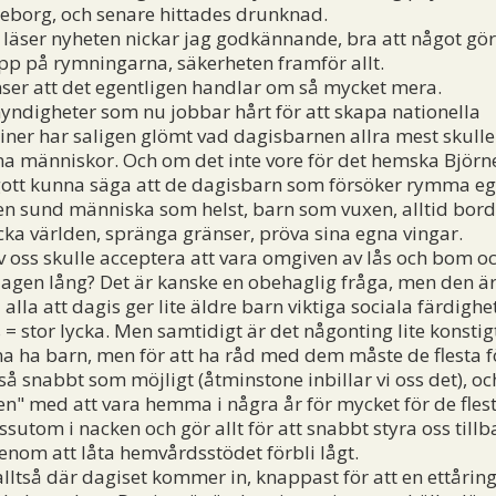
neborg, och senare hittades drunknad.
äser nyheten nickar jag godkännande, bra att något görs,
pp på rymningarna, säkerheten framför allt.
ser att det egentligen handlar om så mycket mera.
gheter som nu jobbar hårt för att skapa nationella
iner har saligen glömt vad dagisbarnen allra mest skull
a människor. Och om det inte vore för det hemska Björne
gott kunna säga att de dagisbarn som försöker rymma eg
en sund människa som helst, barn som vuxen, alltid bord
ka världen, spränga gränser, pröva sina egna vingar.
oss skulle acceptera att vara omgiven av lås och bom o
dagen lång? Det är kanske en obehaglig fråga, men den är 
alla att dagis ger lite äldre barn viktiga sociala färdighe
 = stor lycka. Men samtidigt är det någonting lite konstigt
a ha barn, men för att ha råd med dem måste de flesta f
så snabbt som möjligt (åtminstone inbillar vi oss det), 
ssen" med att vara hemma i några år för mycket för de fles
ssutom i nacken och gör allt för att snabbt styra oss tillba
genom att låta hemvårdsstödet förbli lågt.
ltså där dagiset kommer in, knappast för att en ettåring