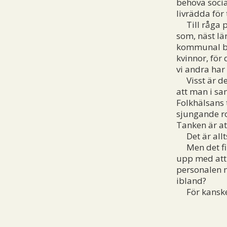
behöva socia
livrädda för 
Till råga på
som, näst lä
kommunal ba
kvinnor, för
vi andra har 
Visst är det
att man i sa
Folkhälsans 
sjungande r
Tanken är at
Det är allts
Men det fin
upp med att 
personalen m
ibland?
För kanske 