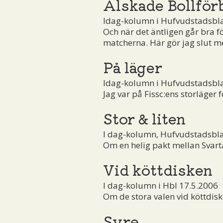
Älskade Bollfö
Idag-kolumn i Hufvudstadsbl
Och när det äntligen går bra f
matcherna. Här gör jag slut m
På läger
Idag-kolumn i Hufvudstadsbl
Jag var på Fissc:ens storläger
Stor & liten
I dag-kolumn, Hufvudstadsbla
Om en helig pakt mellan Svart
Vid köttdisken
I dag-kolumn i Hbl 17.5.2006
Om de stora valen vid köttdi
Syre