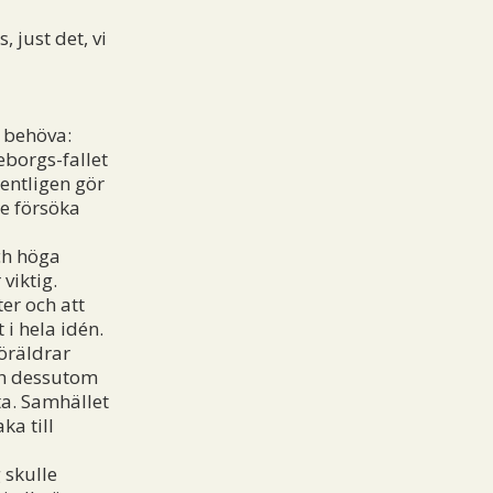
 just det, vi
e behöva:
borgs-fallet
entligen gör
e försöka
ch höga
viktig.
ter och att
 i hela idén.
öräldrar
och dessutom
ta. Samhället
ka till
 skulle