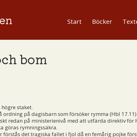
en
Start
Böcker
Text
och bom
 högre staket.
å ordning på dagisbarn som försöker rymma (Hbl 17.11).
iskt redan på ministerienivå med att utfärda direktiv för 
ka göras rymningssäkra.
örstås det tragiska fallet i fjol då en femårig pojke förs