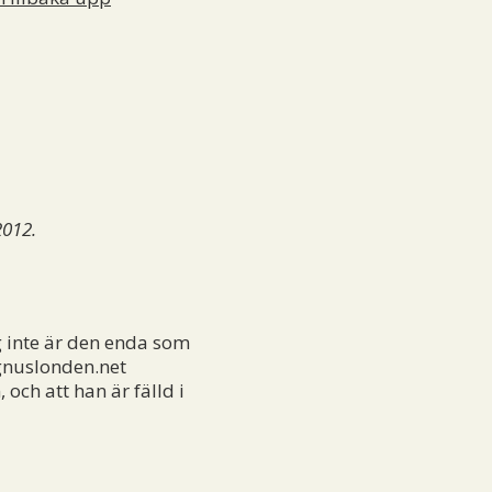
2012.
ag inte är den enda som
gnuslonden.net
och att han är fälld i