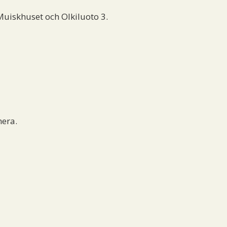
Muiskhuset och Olkiluoto 3.
mera.