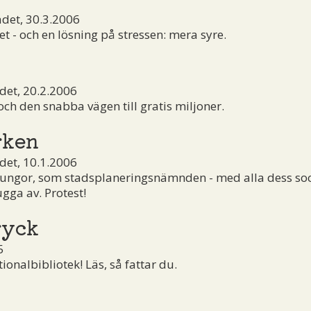
det, 30.3.2006
t - och en lösning på stressen: mera syre.
et, 20.2.2006
h den snabba vägen till gratis miljoner.
rken
et, 10.1.2006
lungor, som stadsplaneringsnämnden - med alla dess so
ugga av. Protest!
ryck
5
ionalbibliotek! Läs, så fattar du.