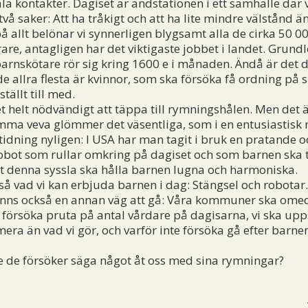
la kontakter. Dagiset är ändstationen i ett samhälle där v
två saker: Att ha tråkigt och att ha lite mindre välstånd än
 allt belönar vi synnerligen blygsamt alla de cirka 50 00
rare, antagligen har det viktigaste jobbet i landet. Grund
rnskötare rör sig kring 1600 e i månaden. Ändå är det 
 de allra flesta är kvinnor, som ska försöka få ordning p
ställt till med.
 helt nödvändigt att täppa till rymningshålen. Men det ä
mma veva glömmer det väsentliga, som i en entusiastisk n
tidning nyligen: I USA har man tagit i bruk en pratande o
obot som rullar omkring på dagiset och som barnen ska 
t denna syssla ska hålla barnen lugna och harmoniska.
å vad vi kan erbjuda barnen i dag: Stängsel och robotar.
ns också en annan väg att gå: Våra kommuner ska omed
försöka pruta på antal vårdare på dagisarna, vi ska upp
era än vad vi gör, och varför inte försöka gå efter barnen 
de försöker säga något åt oss med sina rymningar?