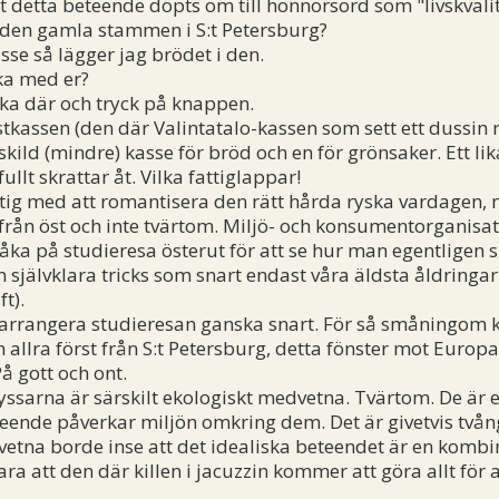
 detta beteende döpts om till honnörsord som "livskvali
 den gamla stammen i S:t Petersburg?
se så lägger jag brödet i den.
ka med er?
ska där och tryck på knappen.
tkassen (den där Valintatalo-kassen som sett ett dussin
kild (mindre) kasse för bröd och en för grönsaker. Ett lik
lt skrattar åt. Vilka fattiglappar!
tig med att romantisera den rätt hårda ryska vardagen, 
 från öst och inte tvärtom. Miljö- och konsumentorganisa
e åka på studieresa österut för att se hur man egentligen
m självklara tricks som snart endast våra äldsta åldring
t).
t arrangera studieresan ganska snart. För så småningom
h allra först från S:t Petersburg, detta fönster mot Europ
å gott och ont.
 ryssarna är särskilt ekologiskt medvetna. Tvärtom. De är 
eteende påverkar miljön omkring dem. Det är givetvis två
na borde inse att det idealiska beteendet är en kombin
a att den där killen i jacuzzin kommer att göra allt för a