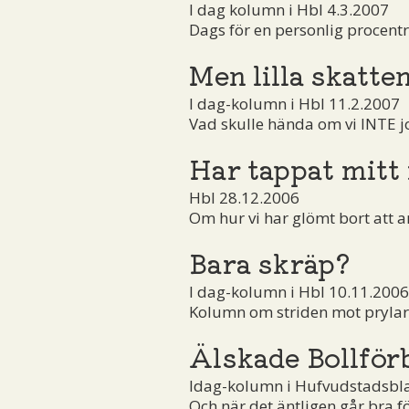
I dag kolumn i Hbl 4.3.2007
Dags för en personlig procentr
Men lilla skatten
I dag-kolumn i Hbl 11.2.2007
Vad skulle hända om vi INTE j
Har tappat mitt
Hbl 28.12.2006
Om hur vi har glömt bort att ar
Bara skräp?
I dag-kolumn i Hbl 10.11.2006
Kolumn om striden mot prylar o
Älskade Bollfö
Idag-kolumn i Hufvudstadsbl
Och när det äntligen går bra f