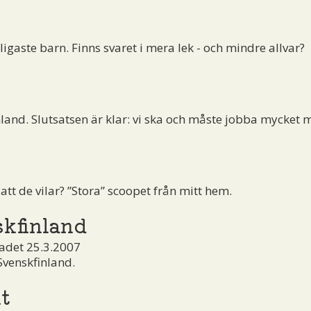
igaste barn. Finns svaret i mera lek - och mindre allvar?
land. Slutsatsen är klar: vi ska och måste jobba mycket 
tt de vilar? ”Stora” scoopet från mitt hem.
skfinland
adet 25.3.2007
Svenskfinland.
t