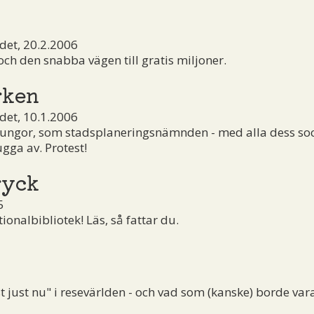
et, 20.2.2006
h den snabba vägen till gratis miljoner.
rken
et, 10.1.2006
lungor, som stadsplaneringsnämnden - med alla dess so
ugga av. Protest!
ryck
5
ionalbibliotek! Läs, så fattar du.
just nu" i resevärlden - och vad som (kanske) borde var