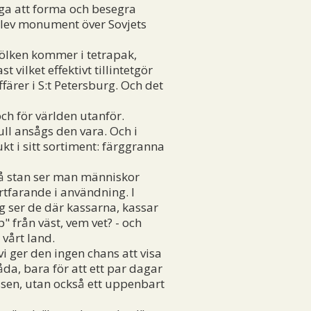
ga att forma och besegra
blev monument över Sovjets
ölken kommer i tetrapak,
 vilket effektivt tillintetgör
ärer i S:t Petersburg. Och det
ch för världen utanför.
l ansågs den vara. Och i
kt i sitt sortiment: färggranna
 På stan ser man människor
rtfarande i användning. I
g ser de där kassarna, kassar
 från väst, vem vet? - och
 vårt land.
vi ger den ingen chans att visa
åda, bara för att ett par dagar
assen, utan också ett uppenbart