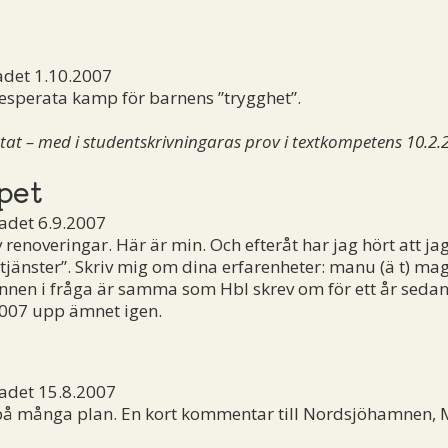
adet 1.10.2007
sperata kamp för barnens ”trygghet”.
t – med i studentskrivningaras prov i textkompetens 10.2.
pet
adet 6.9.2007
v renoveringar. Här är min. Och efteråt har jag hört att j
jänster”. Skriv mig om dina erfarenheter:
manu (ä t) ma
annen i fråga är samma som Hbl skrev om för ett år sedan, 
2007 upp ämnet igen.
adet 15.8.2007
- på många plan. En kort kommentar till Nordsjöhamnen, 