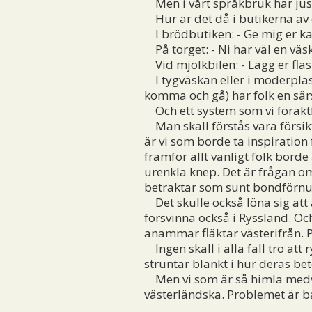
Men i vårt språkbruk har just
Hur är det då i butikerna av
I brödbutiken: - Ge mig er kas
På torget: - Ni har väl en väs
Vid mjölkbilen: - Lägg er fla
I tygväskan eller i moderplas
komma och gå) har folk en särs
Och ett system som vi föraktful
Man skall förstås vara försik
är vi som borde ta inspiration
framför allt vanligt folk bord
urenkla knep. Det är frågan o
betraktar som sunt bondförnuf
Det skulle också löna sig at
försvinna också i Ryssland. Oc
anammar fläktar västerifrån. P
Ingen skall i alla fall tro att
struntar blankt i hur deras b
Men vi som är så himla medvet
västerländska. Problemet är bar