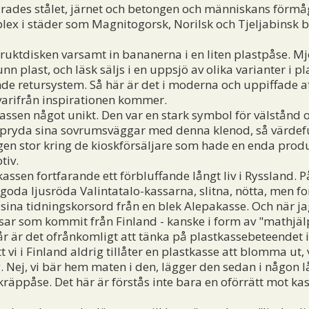
ades stålet, järnet och betongen och människans förmå
lex i städer som Magnitogorsk, Norilsk och Tjeljabinsk 
ktdisken varsamt in bananerna i en liten plastpåse. Mj
 plast, och läsk säljs i en uppsjö av olika varianter i plast
e retursystem. Så här är det i moderna och uppiffade aff
 varifrån inspirationen kommer.
ssen något unikt. Den var en stark symbol för välstånd o
pryda sina sovrumsväggar med denna klenod, så värdeful
ngen stor kring de kioskförsäljare som hade en enda produ
tiv.
ssen fortfarande ett förbluffande långt liv i Ryssland.
oda ljusröda Valintatalo-kassarna, slitna, nötta, men fo
sina tidningskorsord från en blek Alepakasse. Och när ja
ar som kommit från Finland - kanske i form av "mathjälp"
år är det ofrånkomligt att tänka på plastkassebeteendet i
i i Finland aldrig tillåter en plastkasse att blomma ut, 
g. Nej, vi bär hem maten i den, lägger den sedan i någon l
skräppåse. Det här är förstås inte bara en oförrätt mot k