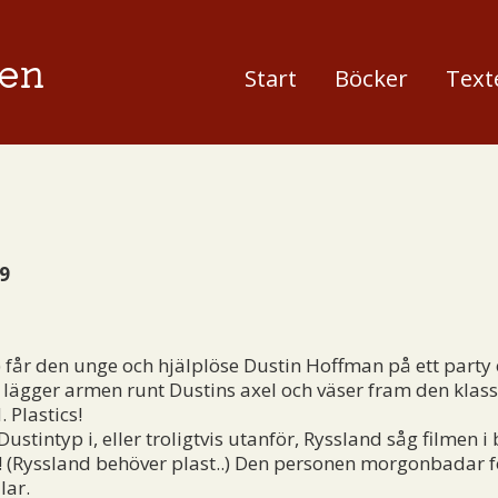
en
Start
Böcker
Text
9
 får den unge och hjälplöse Dustin Hoffman på ett party 
 lägger armen runt Dustins axel och väser fram den klass
 Plastics!
tintyp i, eller troligtvis utanför, Ryssland såg filmen i
! (Ryssland behöver plast..) Den personen morgonbadar f
lar.