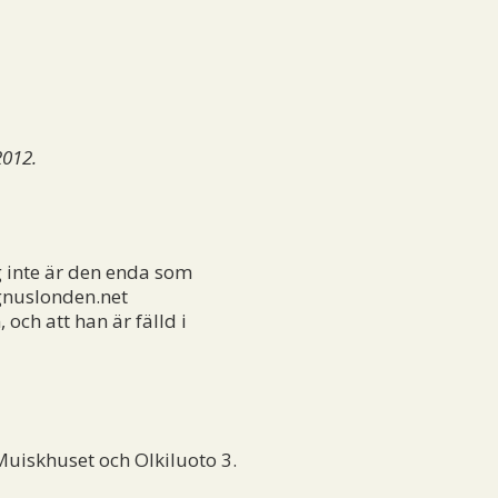
2012.
ag inte är den enda som
gnuslonden.net
och att han är fälld i
Muiskhuset och Olkiluoto 3.