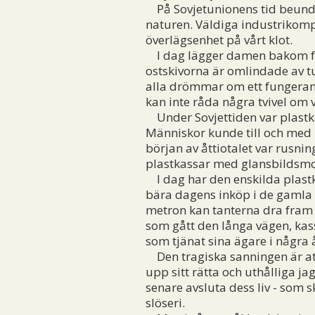
På Sovjetunionens tid beundr
naturen. Väldiga industrikomp
överlägsenhet på vårt klot.
I dag lägger damen bakom fru
ostskivorna är omlindade av tunn
alla drömmar om ett fungerand
kan inte råda några tvivel om
Under Sovjettiden var plastka
Människor kunde till och med 
början av åttiotalet var rusni
plastkassar med glansbildsmo
I dag har den enskilda plastka
bära dagens inköp i de gamla g
metron kan tanterna dra fram 
som gått den långa vägen, kass
som tjänat sina ägare i några 
Den tragiska sanningen är att v
upp sitt rätta och uthålliga ja
senare avsluta dess liv - som 
slöseri.