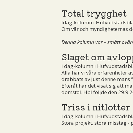
Total trygghet
Idag-kolumn i Hufvudstadsbl
Om vår och myndigheternas de
Denna kolumn var – smått ovänta
Slaget om avlop
i dag-kolumn i Hufvudstadsbl
Alla har vi våra erfarenheter a
drabbats av just denne mans ”t
Efteråt har det visat sig att m
domstol. Hbl följde den 29.9.
Triss i nitlotter
I dag-kolumn i Hufvudstadsbl
Stora projekt, stora misstag 