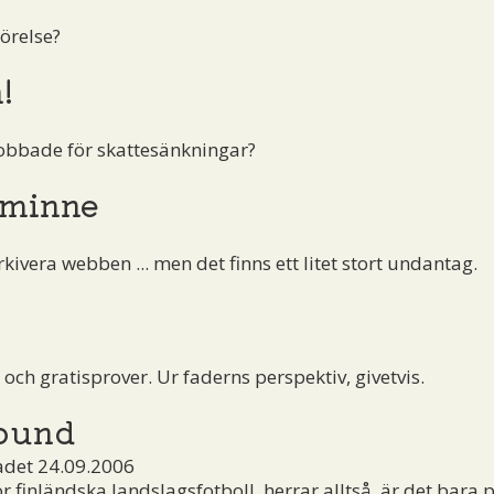
örelse?
!
obbade för skattesänkningar?
 minne
kivera webben ... men det finns ett litet stort undantag.
ch gratisprover. Ur faderns perspektiv, givetvis.
rbund
adet 24.09.2006
ör finländska landslagsfotboll, herrar alltså, är det bara