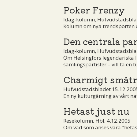
Poker Frenzy
Idag-kolumn, Hufvudstadsblad
Kolumn om nya trendsporten oc
Den centrala pa
Idag-kolumn, Hufvudstadsblad
Om Helsingfors legendariska 
samlingspartister – vill ta en t
Charmigt småt
Hufvudstadsbladet 15.12.200
En ny kulturgärning av vårt nat
Hetast just nu
Resekolumn, Hbl, 4.12.2005
Om vad som anses vara "hetast 