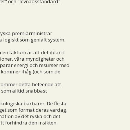
tet" och "levnadsstandard".
 ryska premiärministrar
a logiskt som genialt system.
men faktum är att det ibland
tioner, våra myndigheter och
 sparar energi och resurser med
ar kommer ihåg (och som de
 kommer detta beteende att
a som alltid snabbast
ekologiska barbarer. De flesta
nget som format deras vardag.
ation av det ryska och det
tt förhindra den insikten.