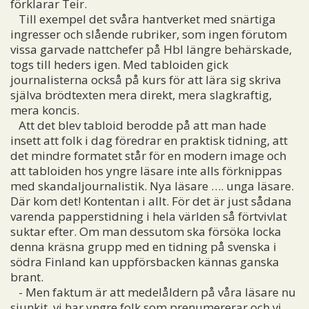
förklarar Teir.
Till exempel det svåra hantverket med snärtiga
ingresser och slående rubriker, som ingen förutom
vissa garvade nattchefer på Hbl längre behärskade,
togs till heders igen. Med tabloiden gick
journalisterna också på kurs för att lära sig skriva
själva brödtexten mera direkt, mera slagkraftig,
mera koncis.
Att det blev tabloid berodde på att man hade
insett att folk i dag föredrar en praktisk tidning, att
det mindre formatet står för en modern image och
att tabloiden hos yngre läsare inte alls förknippas
med skandaljournalistik. Nya läsare …. unga läsare.
Där kom det! Kontentan i allt. För det är just sådana
varenda papperstidning i hela världen så förtvivlat
suktar efter. Om man dessutom ska försöka locka
denna kräsna grupp med en tidning på svenska i
södra Finland kan uppförsbacken kännas ganska
brant.
- Men faktum är att medelåldern på våra läsare nu
sjunkit, vi har yngre folk som prenumererar och vi