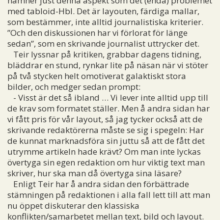
nämner just denna aspekt som det (enda) problemet
med tabloid-Hbl. Det är layouten, färdiga mallar,
som bestämmer, inte alltid journalistiska kriterier.
”Och den diskussionen har vi förlorat för länge
sedan”, som en skrivande journalist uttrycker det.
Teir lyssnar på kritiken, grabbar dagens tidning,
bläddrar en stund, rynkar lite på näsan när vi stöter
på två stycken helt omotiverat galaktiskt stora
bilder, och medger sedan prompt:
- Visst är det så ibland … Vi lever inte alltid upp till
de krav som formatet ställer. Men å andra sidan har
vi fått pris för vår layout, så jag tycker också att de
skrivande redaktörerna måste se sig i spegeln: Har
de kunnat marknadsföra sin juttu så att de fått det
utrymme artikeln hade krävt? Om man inte lyckas
övertyga sin egen redaktion om hur viktig text man
skriver, hur ska man då övertyga sina läsare?
Enligt Teir har å andra sidan den förbättrade
stämningen på redaktionen i alla fall lett till att man
nu öppet diskuterar den klassiska
konflikten/samarbetet mellan text, bild och layout.