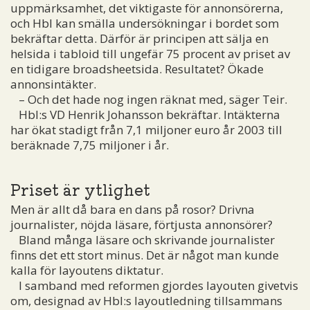
uppmärksamhet, det viktigaste för annonsörerna,
och Hbl kan smälla undersökningar i bordet som
bekräftar detta. Därför är principen att sälja en
helsida i tabloid till ungefär 75 procent av priset av
en tidigare broadsheetsida. Resultatet? Ökade
annonsintäkter.
– Och det hade nog ingen räknat med, säger Teir.
Hbl:s VD Henrik Johansson bekräftar. Intäkterna
har ökat stadigt från 7,1 miljoner euro år 2003 till
beräknade 7,75 miljoner i år.
Priset är ytlighet
Men är allt då bara en dans på rosor? Drivna
journalister, nöjda läsare, förtjusta annonsörer?
Bland många läsare och skrivande journalister
finns det ett stort minus. Det är något man kunde
kalla för layoutens diktatur.
I samband med reformen gjordes layouten givetvis
om, designad av Hbl:s layoutledning tillsammans