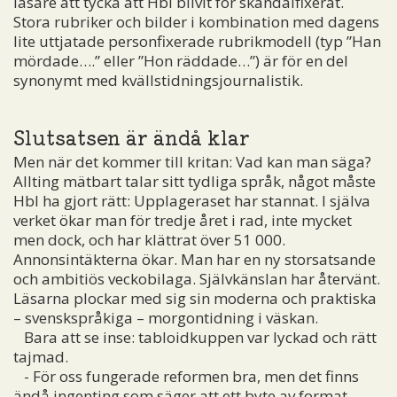
läsare att tycka att Hbl blivit för skandalfixerat.
Stora rubriker och bilder i kombination med dagens
lite uttjatade personfixerade rubrikmodell (typ ”Han
mördade….” eller ”Hon räddade…”) är för en del
synonymt med kvällstidningsjournalistik.
Slutsatsen är ändå klar
Men när det kommer till kritan: Vad kan man säga?
Allting mätbart talar sitt tydliga språk, något måste
Hbl ha gjort rätt: Upplageraset har stannat. I själva
verket ökar man för tredje året i rad, inte mycket
men dock, och har klättrat över 51 000.
Annonsintäkterna ökar. Man har en ny storsatsande
och ambitiös veckobilaga. Självkänslan har återvänt.
Läsarna plockar med sig sin moderna och praktiska
– svenskspråkiga – morgontidning i väskan.
Bara att se inse: tabloidkuppen var lyckad och rätt
tajmad.
- För oss fungerade reformen bra, men det finns
ändå ingenting som säger att ett byte av format