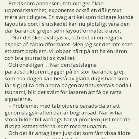
Precis som annonser i tabloid ger ökad
uppmärksamhet, exponeras också en dålig text
mera än tidigare. En svag artikel som tidigare kunde
layoutas bort i slutskedet kan nu plötsligt vara den
där bärande grejen som layoutformatet kräver.
– När det sker avslöjas vi, och det är en negativ
aspekt på tabloidformatet. Men jag ser det inte som
ett stort problem, vi jobbar hårt på att ha en jämn
och bra journalistisk kvalitet.
Och onekligen … När den fastslagna
paradstrukturen bygger på en stor bärande grej,
som ena dagen kan bestå av glada dagisbarn som
lär sig jollra och andra dagen av tiotusentals döda i
tsunami, blir det svårt för läsaren att få de rätta
signalerna.
– Problemet med tabloidens paradsida är att
genomslagskraften där är begränsad. När vi har
stora bilder till vardags har vi problem just med de
riktiga katastroferna, som med tsunamin.
Och det är antagligen just det som fått vissa äldre