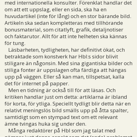
med internationella konsulter. Förenklat handlar det
om att ett uppslag, eller en sida, ska ha en
huvudartikel (inte för lång) och en stor bärande bild.
Artikeln ska sedan kompletteras med tillhörande
bonusmaterial, som citatlyft, grafik, detaljnotiser
och faktarutor. Allt för att inte helheten ska kännas
för tung.
Läsbarheten, tydligheten, har definitivt ökat, och
betraktade som konstverk har Hbl:s sidor blivit
stiligare än någonsin. Med sina gigantiska bilder och
stiliga fonter är uppslagen ofta färdiga att hängas
upp på väggen. Eller så kan man, tillspetsat, kalla
det för internet på papper.
Men en tidning är också till för att läsas. Och
kritiken handlar just om detta: artiklarna är ibland
för korta, för ytliga. Speciellt tydligt blir detta när en
relativt meningslös bild smälls upp på åtta spalter,
samtidigt som en stympad text om ett relevant
ämne tvingas huka sig under den.
Många redaktörer på Hbl som jag talat med