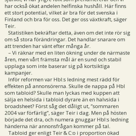
har också ökat andelen helfinska hushåll. Här finns
ett stort potential, vilket är bra för det svenska i
Finland och bra för oss. Det ger oss växtkraft, säger
Teir.
Statistiken bekräftar detta, även om det inte rör sig
om så stora förändringar. Det handlar snarare om
att trenden har vänt efter många år.
– Vi räknar med en liten ökning under de närmaste
åren, men vårt främsta mål är en sund och stabil
upplaga som inte baserar sig på kortsiktiga
kampanjer.
Inför reformen var Hbl:s ledning mest rädd för
effekten på annonsörerna. Skulle de nappa på Hbl
som tabloid? Skulle man lyckas med kuppen att
sälja en helsida i tabloid dyrare än en halvsida i
broadsheet? Först såg det dåligt ut, ”sommaren
2004 var förfärlig”, säger Teir i dag. Men på hösten
började det dra, och numera gnuggar Hbl:s ledning
händerna när annonsfrågan kommer på tal.
Tabloid ger enligt Teir & C:o i proportion ökad