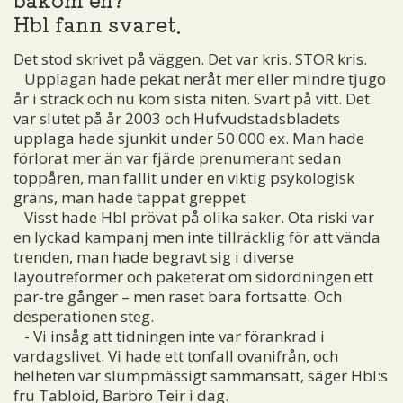
Hbl fann svaret.
Det stod skrivet på väggen. Det var kris. STOR kris.
Upplagan hade pekat neråt mer eller mindre tjugo
år i sträck och nu kom sista niten. Svart på vitt. Det
var slutet på år 2003 och Hufvudstadsbladets
upplaga hade sjunkit under 50 000 ex. Man hade
förlorat mer än var fjärde prenumerant sedan
toppåren, man fallit under en viktig psykologisk
gräns, man hade tappat greppet
Visst hade Hbl prövat på olika saker. Ota riski var
en lyckad kampanj men inte tillräcklig för att vända
trenden, man hade begravt sig i diverse
layoutreformer och paketerat om sidordningen ett
par-tre gånger – men raset bara fortsatte. Och
desperationen steg.
- Vi insåg att tidningen inte var förankrad i
vardagslivet. Vi hade ett tonfall ovanifrån, och
helheten var slumpmässigt sammansatt, säger Hbl:s
fru Tabloid, Barbro Teir i dag.