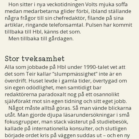
Hon sitter i nya veckotidningen Volts mjuka soffa
medan medarbetarna glider förbi, ibland ställande
några frågor till sin chefredaktör, filande på sina
artiklar, ringande telefonsamtal. Pulsen har kommit
tillbaka till Hbl, känns det som.
Men tillbaka till gårdagen.
Stor tveksamhet
Alla som jobbade på Hbl under 1990-talet vet att
det som Teir kallar ”slumpmässighet” inte är en
överdrift. Huset levde i gamla tider, övertygad om
sin egen odödlighet, men samtidigt bar
redaktörerna paradoxalt nog på ett osannolikt
självförakt mot sin egen tidning och sitt eget jobb.
Något måste alltså göras. Så man vände blickarna
utåt. Man gjorde djupa läsarundersökningar i små
fokusgrupper, man stack västerut på studiebesök,
kallade på internationella konsulter, och slutligen
började ordet kris på väggen suddas ut – och en ny