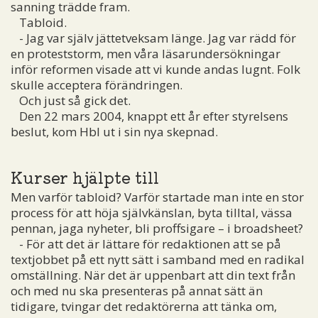
sanning trädde fram.
Tabloid.
- Jag var själv jättetveksam länge. Jag var rädd för
en proteststorm, men våra läsarundersökningar
inför reformen visade att vi kunde andas lugnt. Folk
skulle acceptera förändringen.
Och just så gick det.
Den 22 mars 2004, knappt ett år efter styrelsens
beslut, kom Hbl ut i sin nya skepnad.
Kurser hjälpte till
Men varför tabloid? Varför startade man inte en stor
process för att höja självkänslan, byta tilltal, vässa
pennan, jaga nyheter, bli proffsigare – i broadsheet?
- För att det är lättare för redaktionen att se på
textjobbet på ett nytt sätt i samband med en radikal
omställning. När det är uppenbart att din text från
och med nu ska presenteras på annat sätt än
tidigare, tvingar det redaktörerna att tänka om,