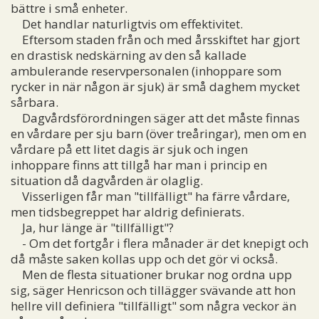
bättre i små enheter.
Det handlar naturligtvis om effektivitet.
Eftersom staden från och med årsskiftet har gjort
en drastisk nedskärning av den så kallade
ambulerande reservpersonalen (inhoppare som
rycker in när någon är sjuk) är små daghem mycket
sårbara.
Dagvårdsförordningen säger att det måste finnas
en vårdare per sju barn (över treåringar), men om en
vårdare på ett litet dagis är sjuk och ingen
inhoppare finns att tillgå har man i princip en
situation då dagvården är olaglig.
Visserligen får man "tillfälligt" ha färre vårdare,
men tidsbegreppet har aldrig definierats.
Ja, hur länge är "tillfälligt"?
- Om det fortgår i flera månader är det knepigt och
då måste saken kollas upp och det gör vi också.
Men de flesta situationer brukar nog ordna upp
sig, säger Henricson och tillägger svävande att hon
hellre vill definiera "tillfälligt" som några veckor än