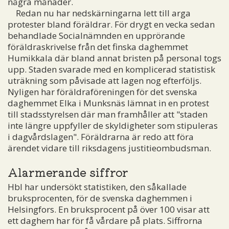
några månader.
Redan nu har nedskärningarna lett till arga
protester bland föräldrar. För drygt en vecka sedan
behandlade Socialnämnden en upprörande
föräldraskrivelse från det finska daghemmet
Humikkala där bland annat bristen på personal togs
upp. Staden svarade med en komplicerad statistisk
uträkning som påvisade att lagen nog efterföljs.
Nyligen har föräldraföreningen för det svenska
daghemmet Elka i Munksnäs lämnat in en protest
till stadsstyrelsen där man framhåller att "staden
inte längre uppfyller de skyldigheter som stipuleras
i dagvårdslagen". Föräldrarna är redo att föra
ärendet vidare till riksdagens justitieombudsman.
Alarmerande siffror
Hbl har undersökt statistiken, den såkallade
bruksprocenten, för de svenska daghemmen i
Helsingfors. En bruksprocent på över 100 visar att
ett daghem har för få vårdare på plats. Siffrorna