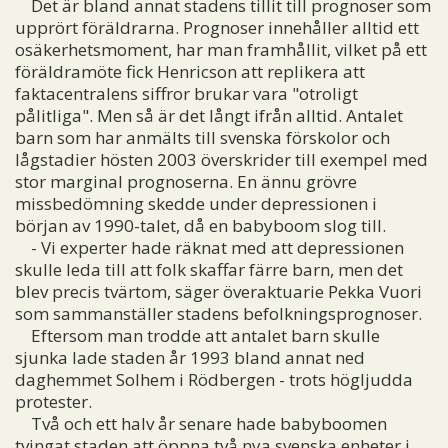
Det är bland annat stadens tillit till prognoser som
upprört föräldrarna. Prognoser innehåller alltid ett
osäkerhetsmoment, har man framhållit, vilket på ett
föräldramöte fick Henricson att replikera att
faktacentralens siffror brukar vara "otroligt
pålitliga". Men så är det långt ifrån alltid. Antalet
barn som har anmälts till svenska förskolor och
lågstadier hösten 2003 överskrider till exempel med
stor marginal prognoserna. En ännu grövre
missbedömning skedde under depressionen i
början av 1990-talet, då en babyboom slog till.
- Vi experter hade räknat med att depressionen
skulle leda till att folk skaffar färre barn, men det
blev precis tvärtom, säger överaktuarie Pekka Vuori
som sammanställer stadens befolkningsprognoser.
Eftersom man trodde att antalet barn skulle
sjunka lade staden år 1993 bland annat ned
daghemmet Solhem i Rödbergen - trots högljudda
protester.
Två och ett halv år senare hade babyboomen
tvingat staden att öppna två nya svenska enheter i