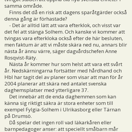
samma område.
Finns det då en risk att dagens sparåtgärder också
denna gång är förhastade?
- Det är alltid lätt att vara efterklok, och visst var
det fel att stänga Solhem. Och kanske vi kommer att
tvingas vara efterkloka också efter de här besluten,
men faktum är att vi måste skära ned nu, annars blir
nästa år ännu värre, säger dagvårdschefen Anne
Rosqvist-Räty.
Nästa år kommer hur som helst att vara ett svårt
år. Nedskärningarna fortsätter med hårdhand och
Hbl har tagit del av planer som visar att man för år
2004 planerar att skära ned antalet svenska
daghemsplatser med ytterligare 37.
Det innebär att de enda daghemmen som kan
känna sig riktigt säkra är stora enheter som till
exempel Fylgia-Solhem i Ulrikasborg eller Tärnan
på Drumsö.
Då spelar det ingen roll vad läkarkåren eller
barnpedagoger anser: att speciellt småbarn mår