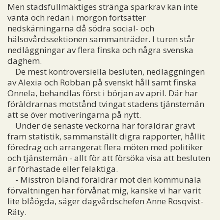
Men stadsfullmäktiges stränga sparkrav kan inte
vänta och redan i morgon fortsätter
nedskärningarna då södra social- och
hälsovårdssektionen sammanträder. I turen står
nedläggningar av flera finska och några svenska
daghem.
De mest kontroversiella besluten, nedläggningen
av Alexia och Robban på svenskt håll samt finska
Onnela, behandlas först i början av april. Där har
föräldrarnas motstånd tvingat stadens tjänstemän
att se över motiveringarna på nytt.
Under de senaste veckorna har föräldrar grävt
fram statistik, sammanställt digra rapporter, hållit
föredrag och arrangerat flera möten med politiker
och tjänstemän - allt för att försöka visa att besluten
är förhastade eller felaktiga.
- Misstron bland föräldrar mot den kommunala
förvaltningen har förvånat mig, kanske vi har varit
lite blåögda, säger dagvårdschefen Anne Rosqvist-
Räty.