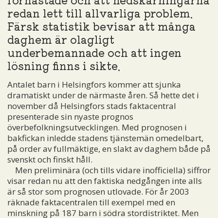
redan lett till allvarliga problem.
Färsk statistik bevisar att många
daghem är olagligt
underbemannade och att ingen
lösning finns i sikte.
Antalet barn i Helsingfors kommer att sjunka
dramatiskt under de närmaste åren. Så hette det i
november då Helsingfors stads faktacentral
presenterade sin nyaste prognos
överbefolkningsutvecklingen. Med prognosen i
bakfickan inledde stadens tjänstemän omedelbart,
på order av fullmäktige, en slakt av daghem både på
svenskt och finskt håll.
Men preliminära (och tills vidare inofficiella) siffror
visar redan nu att den faktiska nedgången inte alls
är så stor som prognosen utlovade. För år 2003
räknade faktacentralen till exempel med en
minskning på 187 barn i södra stordistriktet. Men