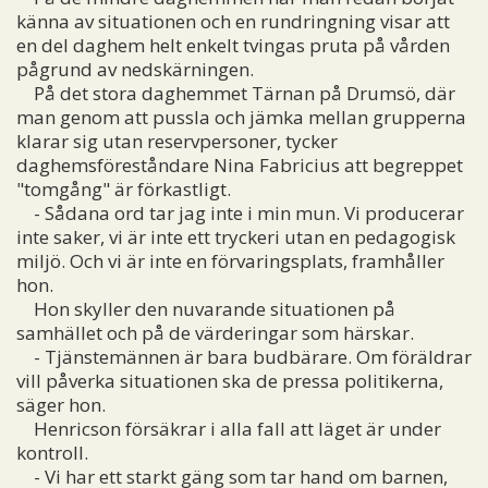
känna av situationen och en rundringning visar att
en del daghem helt enkelt tvingas pruta på vården
pågrund av nedskärningen.
På det stora daghemmet Tärnan på Drumsö, där
man genom att pussla och jämka mellan grupperna
klarar sig utan reservpersoner, tycker
daghemsföreståndare Nina Fabricius att begreppet
"tomgång" är förkastligt.
- Sådana ord tar jag inte i min mun. Vi producerar
inte saker, vi är inte ett tryckeri utan en pedagogisk
miljö. Och vi är inte en förvaringsplats, framhåller
hon.
Hon skyller den nuvarande situationen på
samhället och på de värderingar som härskar.
- Tjänstemännen är bara budbärare. Om föräldrar
vill påverka situationen ska de pressa politikerna,
säger hon.
Henricson försäkrar i alla fall att läget är under
kontroll.
- Vi har ett starkt gäng som tar hand om barnen,