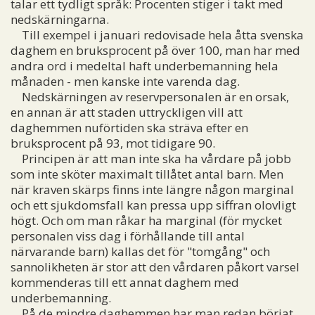
talar ett tydligt språk: Procenten stiger i takt med
nedskärningarna.
Till exempel i januari redovisade hela åtta svenska
daghem en bruksprocent på över 100, man har med
andra ord i medeltal haft underbemanning hela
månaden - men kanske inte varenda dag.
Nedskärningen av reservpersonalen är en orsak,
en annan är att staden uttryckligen vill att
daghemmen nuförtiden ska sträva efter en
bruksprocent på 93, mot tidigare 90.
Principen är att man inte ska ha vårdare på jobb
som inte sköter maximalt tillåtet antal barn. Men
när kraven skärps finns inte längre någon marginal
och ett sjukdomsfall kan pressa upp siffran olovligt
högt. Och om man råkar ha marginal (för mycket
personalen viss dag i förhållande till antal
närvarande barn) kallas det för "tomgång" och
sannolikheten är stor att den vårdaren påkort varsel
kommenderas till ett annat daghem med
underbemanning.
På de mindre daghemmen har man redan börjat