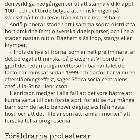
den verkliga nedgången ser ut att stanna vid knappt
100 - och det torde betyda att minskningen på
svenskt håll reduceras från 34 till cirka 18 barn.
Ändå planerar staden att i samma södra distrikt ta
bort omkring femtio svenska dagisplatser, och i hela
staden nästan nittio. Daghem slås ihop, stängs eller
krymper.
- Trots de nya siffrorna, som är helt preliminära, är
det befogat att minska på platserna. Vi borde ha
gjort det redan tidigare eftersom barnantalet de
facto har minskat sedan 1999 och därför har vi nu en
eftersläpningseffekt, säger Södra socialcentralens
chef Ulla-Stina Henricson.
Henricson medger i alla fall att det vore bättre att
kunna vänta till den första april för att se hur många
barn som de facto behöver dagisplats från nästa
höst, och att det "lite är som att famla i mörker" att
försöka tolka prognoserna.
Föräldrarna protesterar