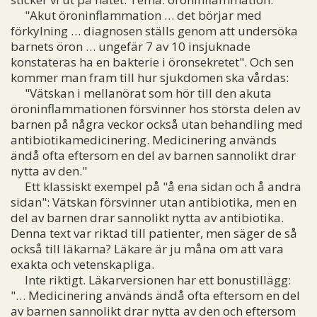
"Akut öroninflammation … det börjar med
förkylning … diagnosen ställs genom att undersöka
barnets öron … ungefär 7 av 10 insjuknade
konstateras ha en bakterie i öronsekretet". Och sen
kommer man fram till hur sjukdomen ska vårdas:
"Vätskan i mellanörat som hör till den akuta
öroninflammationen försvinner hos största delen av
barnen på några veckor också utan behandling med
antibiotikamedicinering. Medicinering används
ändå ofta eftersom en del av barnen sannolikt drar
nytta av den."
Ett klassiskt exempel på "å ena sidan och å andra
sidan": Vätskan försvinner utan antibiotika, men en
del av barnen drar sannolikt nytta av antibiotika.
Denna text var riktad till patienter, men säger de så
också till läkarna? Läkare är ju måna om att vara
exakta och vetenskapliga.
Inte riktigt. Läkarversionen har ett bonustillägg:
"… Medicinering används ändå ofta eftersom en del
av barnen sannolikt drar nytta av den och eftersom