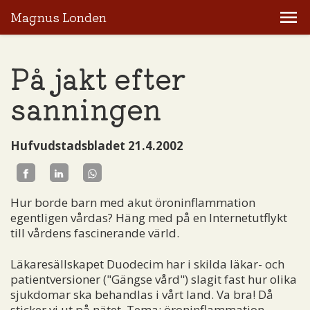
Magnus Londen
På jakt efter
sanningen
Hufvudstadsbladet 21.4.2002
Hur borde barn med akut öroninflammation
egentligen vårdas? Häng med på en Internetutflykt
till vårdens fascinerande värld.
Läkaresällskapet Duodecim har i skilda läkar- och
patientversioner ("Gängse vård") slagit fast hur olika
sjukdomar ska behandlas i vårt land. Va bra! Då
sticker vi ut på nätet. Tema: öroninflammation.