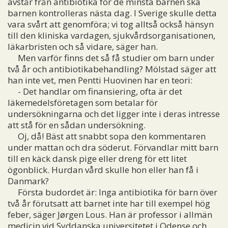
avstår från antibiotika för de minsta barnen ska
barnen kontrolleras nästa dag. I Sverige skulle detta
vara svårt att genomföra; vi tog alltså också hänsyn
till den kliniska vardagen, sjukvårdsorganisationen,
läkarbristen och så vidare, säger han.
Men varför finns det så få studier om barn under
två år och antibiotikabehandling? Mölstad säger att
han inte vet, men Pentti Huovinen har en teori:
- Det handlar om finansiering, ofta är det
läkemedelsföretagen som betalar för
undersökningarna och det ligger inte i deras intresse
att stå för en sådan undersökning.
Oj, då! Bäst att snabbt sopa den kommentaren
under mattan och dra söderut. Förvandlar mitt barn
till en käck dansk pige eller dreng för ett litet
ögonblick. Hurdan vård skulle hon eller han få i
Danmark?
Första budordet är: Inga antibiotika för barn över
två år förutsatt att barnet inte har till exempel hög
feber, säger Jørgen Lous. Han är professor i allmän
medicin vid Syddanska universitetet i Odense och