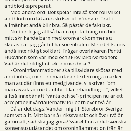
antibiotikapreparat.
Med andra ord: Det spelar inte så stor roll vilket
antibiotikum läkaren skriver ut, eftersom örat i
allmänhet ändå blir bra. Så påstår de faktiskt.
Nu borde jag alltså ha en uppfattning om hur
mitt skrikande barn med öronvärk kommer att
skötas när jag går till hälsocentralen. Men det känns
ändå inte riktigt solklart. Frågar överläkaren Pentti
Huovinen som var med och skrev läkarversionen:
Vad är det riktigt ni rekommenderar?
- Öroninflammationer ska tillsvidare skötas med
antibiotika, men om man läser texten noga märker
man att där finns ett medgivande, vi skriver "om
man avvaktar med antibiotikabehandling …", vilket
alltså innebär att "vänta och se"-principen nu är ett
acceptabelt vårdalternativ för barn över två år.
Då är det dags. Vänder mig till Storebror Sverige
som vet allt. Mitt barn är rikssvenskt och över två år
gammalt, vad ska jag göra? Svaret finns i det svenska
konsensusutlåtandet om öroninflammation från år