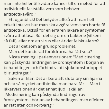
man inte heller tillsvidare känner till en metod för att
individuellt fastställa vem som behöver
antibiotikavård."
Ett ögonblick! Det betyder alltså att man helt
enkelt inte vet hur man ska avgöra vem som borde få
antibiotika. Också för en erfaren läkare är symtomen
svåra att utläsa. Rör det sig om en bakterie (vilken i
så fall), eller om ett virus eller är det falskt alarm?
Det är det som är grundproblemet.
Men det kunde väl föräldrarna ha fått veta?
Nästa mening i patientversionen: "Medicinering
kan påskynda lindringen av öronsymtom i början av
behandlingen och förhindra att sjukdomsförloppet
blir utdraget."
Saken är klar. Det är bara att sluta bry sin hjärna
och ta så mycket antibiotika man bara får … Men i
läkarversionen är det annat ljud i skällan:
"Medicinering kan påskynda lindringen av
öronsymtom i början av behandlingen, men effekten
är rätt liten och kortvarig."