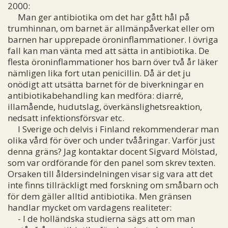
2000:
Man ger antibiotika om det har gått hål på
trumhinnan, om barnet är allmänpåverkat eller om
barnen har upprepade öroninflammationer. I övriga
fall kan man vänta med att sätta in antibiotika. De
flesta öroninflammationer hos barn över två år läker
nämligen lika fort utan penicillin. Då är det ju
onödigt att utsätta barnet för de biverkningar en
antibiotikabehandling kan medföra: diarré,
illamående, hudutslag, överkänslighetsreaktion,
nedsatt infektionsförsvar etc.
I Sverige och delvis i Finland rekommenderar man
olika vård för över och under tvååringar. Varför just
denna gräns? Jag kontaktar docent Sigvard Mölstad,
som var ordförande för den panel som skrev texten.
Orsaken till åldersindelningen visar sig vara att det
inte finns tillräckligt med forskning om småbarn och
för dem gäller alltid antibiotika. Men gränsen
handlar mycket om vardagens realiteter:
- I de holländska studierna sägs att om man