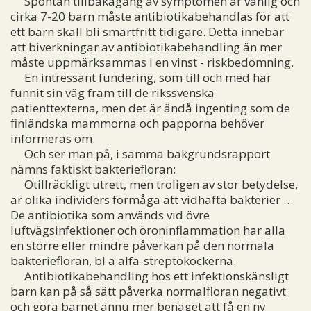
Spontan tillbakagång av symptomen är vanlig och
cirka 7-20 barn måste antibiotikabehandlas för att
ett barn skall bli smärtfritt tidigare. Detta innebär
att biverkningar av antibiotikabehandling än mer
måste uppmärksammas i en vinst - riskbedömning.
En intressant fundering, som till och med har
funnit sin väg fram till de rikssvenska
patienttexterna, men det är ändå ingenting som de
finländska mammorna och papporna behöver
informeras om.
Och ser man på, i samma bakgrundsrapport
nämns faktiskt bakteriefloran:
Otillräckligt utrett, men troligen av stor betydelse,
är olika individers förmåga att vidhäfta bakterier …
De antibiotika som används vid övre
luftvägsinfektioner och öroninflammation har alla
en större eller mindre påverkan på den normala
bakteriefloran, bl a alfa-streptokockerna.
Antibiotikabehandling hos ett infektionskänsligt
barn kan på så sätt påverka normalfloran negativt
och göra barnet ännu mer benäget att få en ny