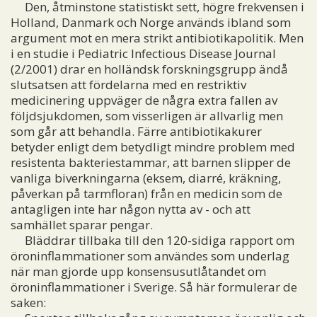
Den, åtminstone statistiskt sett, högre frekvensen i
Holland, Danmark och Norge används ibland som
argument mot en mera strikt antibiotikapolitik. Men
i en studie i Pediatric Infectious Disease Journal
(2/2001) drar en holländsk forskningsgrupp ändå
slutsatsen att fördelarna med en restriktiv
medicinering uppväger de några extra fallen av
följdsjukdomen, som visserligen är allvarlig men
som går att behandla. Färre antibiotikakurer
betyder enligt dem betydligt mindre problem med
resistenta bakteriestammar, att barnen slipper de
vanliga biverkningarna (eksem, diarré, kräkning,
påverkan på tarmfloran) från en medicin som de
antagligen inte har någon nytta av - och att
samhället sparar pengar.
Bläddrar tillbaka till den 120-sidiga rapport om
öroninflammationer som användes som underlag
när man gjorde upp konsensusutlåtandet om
öroninflammationer i Sverige. Så här formulerar de
saken: