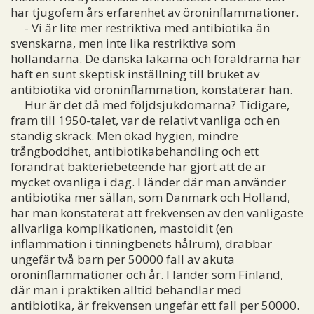
har tjugofem års erfarenhet av öroninflammationer.
- Vi är lite mer restriktiva med antibiotika än
svenskarna, men inte lika restriktiva som
holländarna. De danska läkarna och föräldrarna har
haft en sunt skeptisk inställning till bruket av
antibiotika vid öroninflammation, konstaterar han.
Hur är det då med följdsjukdomarna? Tidigare,
fram till 1950-talet, var de relativt vanliga och en
ständig skräck. Men ökad hygien, mindre
trångboddhet, antibiotikabehandling och ett
förändrat bakteriebeteende har gjort att de är
mycket ovanliga i dag. I länder där man använder
antibiotika mer sällan, som Danmark och Holland,
har man konstaterat att frekvensen av den vanligaste
allvarliga komplikationen, mastoidit (en
inflammation i tinningbenets hålrum), drabbar
ungefär två barn per 50000 fall av akuta
öroninflammationer och år. I länder som Finland,
där man i praktiken alltid behandlar med
antibiotika, är frekvensen ungefär ett fall per 50000.