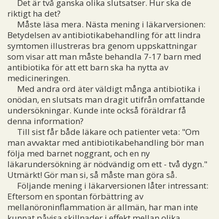
Det är två ganska olika slutsatser. Hur ska de
riktigt ha det?
Måste läsa mera. Nästa mening i läkarversionen:
Betydelsen av antibiotikabehandling för att lindra
symtomen illustreras bra genom uppskattningar
som visar att man måste behandla 7-17 barn med
antibiotika för att ett barn ska ha nytta av
medicineringen.
Med andra ord äter väldigt många antibiotika i
onödan, en slutsats man dragit utifrån omfattande
undersökningar. Kunde inte också föräldrar få
denna information?
Till sist får både läkare och patienter veta: "Om
man avvaktar med antibiotikabehandling bör man
följa med barnet noggrant, och en ny
läkarundersökning är nödvändig om ett - två dygn."
Utmärkt! Gör man si, så måste man göra så.
Följande mening i läkarversionen låter intressant:
Eftersom en spontan förbättring av
mellanöroninflammation är allmän, har man inte
kunnat påvisa skillnader i effekt mellan olika