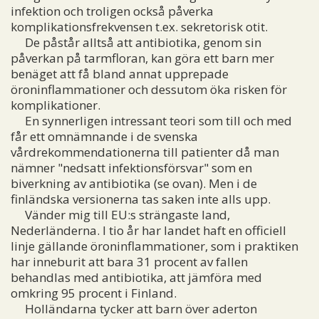
infektion och troligen också påverka
komplikationsfrekvensen t.ex. sekretorisk otit.
De påstår alltså att antibiotika, genom sin
påverkan på tarmfloran, kan göra ett barn mer
benäget att få bland annat upprepade
öroninflammationer och dessutom öka risken för
komplikationer.
En synnerligen intressant teori som till och med
får ett omnämnande i de svenska
vårdrekommendationerna till patienter då man
nämner "nedsatt infektionsförsvar" som en
biverkning av antibiotika (se ovan). Men i de
finländska versionerna tas saken inte alls upp.
Vänder mig till EU:s strängaste land,
Nederländerna. I tio år har landet haft en officiell
linje gällande öroninflammationer, som i praktiken
har inneburit att bara 31 procent av fallen
behandlas med antibiotika, att jämföra med
omkring 95 procent i Finland.
Holländarna tycker att barn över aderton