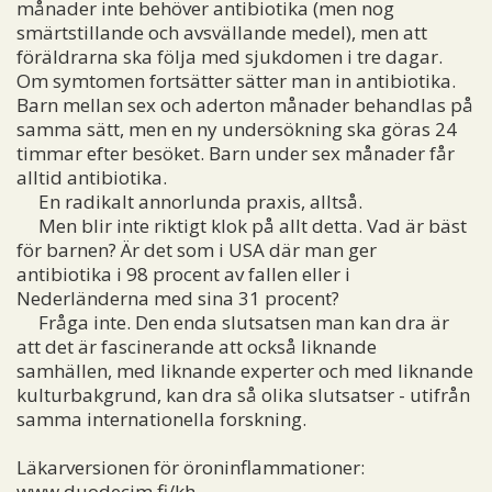
månader inte behöver antibiotika (men nog
smärtstillande och avsvällande medel), men att
föräldrarna ska följa med sjukdomen i tre dagar.
Om symtomen fortsätter sätter man in antibiotika.
Barn mellan sex och aderton månader behandlas på
samma sätt, men en ny undersökning ska göras 24
timmar efter besöket. Barn under sex månader får
alltid antibiotika.
En radikalt annorlunda praxis, alltså.
Men blir inte riktigt klok på allt detta. Vad är bäst
för barnen? Är det som i USA där man ger
antibiotika i 98 procent av fallen eller i
Nederländerna med sina 31 procent?
Fråga inte. Den enda slutsatsen man kan dra är
att det är fascinerande att också liknande
samhällen, med liknande experter och med liknande
kulturbakgrund, kan dra så olika slutsatser - utifrån
samma internationella forskning.
Läkarversionen för öroninflammationer:
www.duodecim.fi/kh