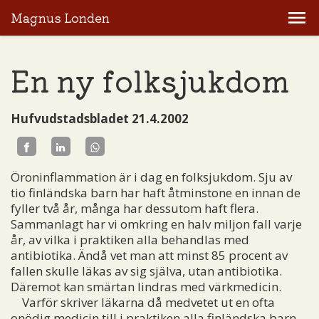
Magnus Londen
En ny folksjukdom
Hufvudstadsbladet 21.4.2002
Öroninflammation är i dag en folksjukdom. Sju av
tio finländska barn har haft åtminstone en innan de
fyller två år, många har dessutom haft flera.
Sammanlagt har vi omkring en halv miljon fall varje
år, av vilka i praktiken alla behandlas med
antibiotika. Ändå vet man att minst 85 procent av
fallen skulle läkas av sig själva, utan antibiotika.
Däremot kan smärtan lindras med värkmedicin.
Varför skriver läkarna då medvetet ut en ofta
onödig medicin till i praktiken alla finländska barn