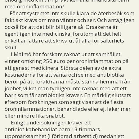
med öroninflammation?
För att systemet inte skulle klara de återbesök som
faktiskt krävs om man väntar och ser. Och antagligen
också för att det blir billigare så. Orsakerna är
egentligen inte medicinska, förutom att det helt
enkelt är lättare att skriva ut åt alla för säkerhets
skull.
I Malmö har forskare räknat ut att samhället
vinner omkring 250 euro per öroninflammation på
att genast medicinera. Största delen av de extra
kostnaderna för att vänta och se med antibiotika
beror på att föräldrarna måste stanna hemma från
jobbet, vilket man tydligen inte räknar med att ett
barn som får antibiotika kräver. En märklig slutsats
eftersom forskningen som sagt visar att de flesta
öroninflammationer, behandlade eller ej, läker mer
eller mindre lika snabbt.
Enligt undersökningen kräver ett
antibiotikabehandlat barn 13 timmars
uppmärksamhet (i förlorad arbetstid) medan ett