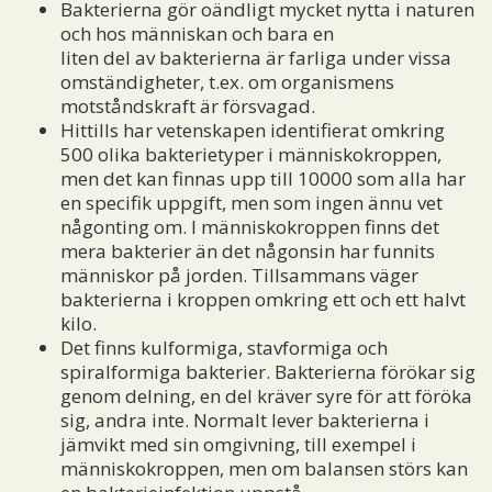
Bakterierna gör oändligt mycket nytta i naturen
och hos människan och bara en
liten del av bakterierna är farliga under vissa
omständigheter, t.ex. om organismens
motståndskraft är försvagad.
Hittills har vetenskapen identifierat omkring
500 olika bakterietyper i människokroppen,
men det kan finnas upp till 10000 som alla har
en specifik uppgift, men som ingen ännu vet
någonting om. I människokroppen finns det
mera bakterier än det någonsin har funnits
människor på jorden. Tillsammans väger
bakterierna i kroppen omkring ett och ett halvt
kilo.
Det finns kulformiga, stavformiga och
spiralformiga bakterier. Bakterierna förökar sig
genom delning, en del kräver syre för att föröka
sig, andra inte. Normalt lever bakterierna i
jämvikt med sin omgivning, till exempel i
människokroppen, men om balansen störs kan