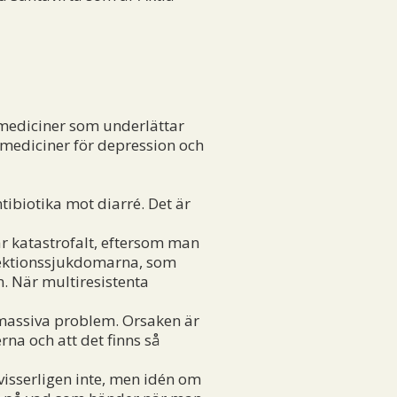
 mediciner som underlättar
st mediciner för depression och
biotika mot diarré. Det är
r katastrofalt, eftersom man
nfektionssjukdomarna, som
n. När multiresistenta
l massiva problem. Orsaken är
rna och att det finns så
isserligen inte, men idén om