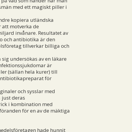
pel på vad som händer när man
smän med ett magiskt piller i
ndre kopiera utländska
ör att motverka de
jard invånare. Resultatet av
o och antibiotika är den
företag tillverkar billiga och
 sig undersökas av en läkare
 infektionssjukdomar är
er (sällan hela kurer) till
ntibiotikapreparat för
ginaler och sysslar med
 just deras
trick i kombination med
rdföranden för en av de mäktiga
medelsföretagen hade hunnit