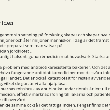
rlden
n genom sin satsning på forskning skapat och skapar nya
å, miljoner och åter miljoner människor. I dag är det främ
de preparat som man satsar på.
dan jordklotet …
igt halsont, gonorrémedicin mot huvudvärk. Starka anti
roblem med antibiotikaresistenta bakterier. Och det ä
e behöva fungerande antibiotikamediciner mot de svåra i
gar landet. Det är också katastrofalt för resten av världe
vilket de gör, är vi alla hjälplösa.
ernas missbruk av antibiotika under tiotals år lett til
edicin, effektiv marknadsföring till läkarna och patiente
 till övervård.
de samma också i det fattiga Indien. Pengar finns det v