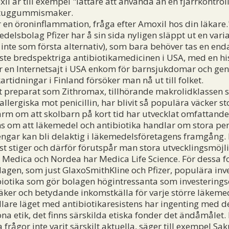
 är till exempel "lättare att använda än en fjärrkontroll"
a tuggummismaker.
en öroninflammation, fråga efter Amoxil hos din läkare.
lsbolag Pfizer har å sin sida nyligen släppt ut en varia
nte som första alternativ), som bara behöver tas en enda
ste bredspektriga antibiotikamedicinen i USA, med en hi
har en Internetsajt i USA enkom för barnsjukdomar och g
rtidningar i Finland försöker man nå ut till folket.
t preparat som Zithromax, tillhörande makrolidklassen 
llergiska mot penicillin, har blivit så populära väcker s
l larm om att skolbarn på kort tid har utvecklat omfattand
 om att läkemedel och antibiotika handlar om stora pen
ngar kan bli delaktig i läkemedelsföretagens framgång. D
t stiger och därför förutspår man stora utvecklingsmöjli
ia Medica och Nordea har Medica Life Science. För dessa f
agen, som just GlaxoSmithKline och Pfizer, populära inve
ibiotika som gör bolagen högintressanta som investerings
äker och betydande inkomstkälla för varje större läkeme
fullare läget med antibiotikaresistens har ingenting med d
a etik, det finns särskilda etiska fonder det ändåmålet. 
frågor inte varit särskilt aktuella, säger till exempel Sa