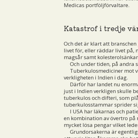
Medicas portföljförvaltare.
Katastrof i tredje vä
Och det är klart att bransche
livet för, eller räddar livet p
magsår samt kolesterolsänkan
Och under tiden, på andra si
Tuberkulosmediciner mot vanl
verkligheten i Indien i dag.
Därför har landet nu enorma p
just i Indien verkligen skull
tuberkulos och difteri, som plå
tuberkulosstammar sprider sig, 
I USA har läkarnas och patient
en kombination av övertro på m
mycket lösa pengar vilket leder
Grundorsakerna är egentligen 