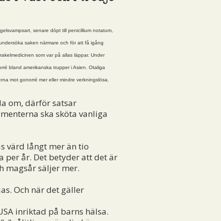
elsvampsart, senare döpt till penicillium notatum,
le undersöka saken närmare och för att få igång
mirakelmedicinen som var på allas läppar. Under
rré bland amerikanska trupper i Asien. Otaliga
erna mot gonorré mer eller mindre verkningslösa.
ala om, därför satsar
sumenterna ska sköta vanliga
 värd långt mer än tio
per år. Det betyder att det är
h magsår säljer mer.
s. Och när det gäller
SA inriktad på barns hälsa.