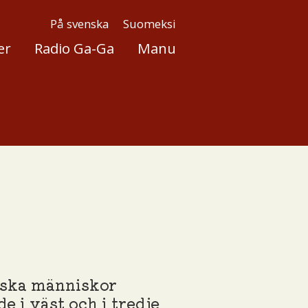
På svenska
Suomeksi
er
Radio Ga-Ga
Manu
riska människor
e i väst och i tredje