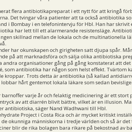
t flera antibiotikapreparat i ett nytt för att kringå för
na. Det tvingar våra patienter att ta också antibiotika so
nd i Bombay i en telefonintervju för Hbl. Han har skrivit
otika har lett till ett alarmerande resistensläge. Antibi
ingen skillnad mellan de lokala och de multinationella 
vå.
der har okunskapen och girigheten satt djupa spår. Må
rande på att marknadsföra och sälja olika antibiotiska pr
andra organisationer gång på gång konstaterat att det bara
, som antibiotika har någon som helst effekt. Tvärtom ka
 kroppar. Trots detta är antibiotika (så kallad antidiar
n lobbar hårt gentemot lokala läkare som sedan bevislig
barnoffer varje år och felaktig medicinering är ett stor
ntryck av att diarrén blivit bättre, vilket är en illusion.
 antibiotiska, säger Nand Wadhwani till Hbl.
rate Project i Costa Rica och är mycket kritiskt inställ
å de okunniga människorna i tredje världen och så är det
ner blir de rika bolagen bara rikare på bekostnad av ba