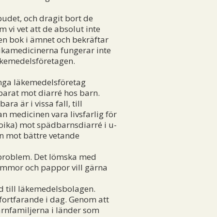
budet, och dragit bort de
m vi vet att de absolut inte
 en bok i ämnet och bekräftar
otikamedicinerna fungerar inte
läkemedelsföretagen.
nga läkemedelsföretag
eparat mot diarré hos barn.
 är i vissa fall, till
n medicinen vara livsfarlig för
roika) mot spädbarnsdiarré i u-
en mot bättre vetande
t problem. Det lömska med
 Mammor och pappor vill gärna
d till läkemedelsbolagen.
 fortfarande i dag. Genom att
rnfamiljerna i länder som