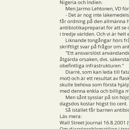
Nigeria och Indien.
Men Jarmo Lehtonen, VD för Lä
- Det är nog inte läkemedels
får ordning på den allmänna hä
antibiotikapreparat för att s
i tredje världen. Och vi är hel
Liknande tongångar hörs från 
skriftligt svar på frågor om an
"Ett ansvarslöst användande a
åtgärda orsaken, dvs. säkerstäl
obefintliga infrastrukturen."
Diarré, som kan leda till fatal
mot) och är ett resultat av fl
skulle behöva som första hjälp
med denna enkla och billiga 
Men sånt sysslar på sin höjd 
dagsdos kostar högst tio cent.
Så istället får barnen antibio
Läs mera:
Wall Street Journal 16.8.2001
Om diarréproblematiken i tred