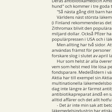
Deras antibiotikamedicin Amoxil
hund" och kommer i tre god
"Så nästa gång ditt barn har 
Världens näst största läkemede
(i Finland rekommenderas det i
Zithromax blivit den populära
miljard dollar. Också Pfizer 
populärpressen i USA och i läka
Men allting har två sidor. At
användas främst för personer a
forskare slog i slutet av apri
Hur som helst är alla överens
vem som helst med lite lösa pe
fondsparare. Medelåldern i väs
Aktia har till exempel sin Akt
multinationella läkemedelsbol
dag inte längre är färmst ant
antibiotikapreparat ändå en s
alltid affärer och det allt hot
- Det är inte min sak att beton
läkemedelsindustrin har etiska 