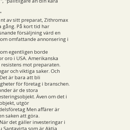
, "pålitligare än din kära
"
nt av sitt preparat, Zithromax
 gång. På kort tid har
snande försäljning värd en
enom omfattande annonsering i
som egentligen borde
tor oro i USA. Amerikanska
e resistens mot preparaten.
gar och viktiga saker. Och
et är bara att bli
gheter för företag i branschen.
onder är de stora
steringsobjekt. Även om det i
objekt, utgör
delsföretag Men affärer är
en saken att göra.
När det gäller investeringar i
ku Santavirta som är Aktia