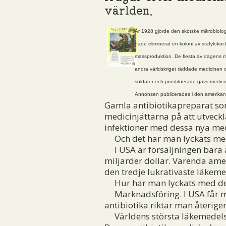
världen.
År 1928 gjorde den skotske mikrobiologe
hade eliminerat en koloni av stafylokock
massproduktion. De flesta av dagens mul
andra världskriget räddade medicinen o
soldater och prostituerade gavs medici
Annonsen publicerades i den amerikansk
Gamla antibiotikapreparat som p
medicinjättarna på att utveckl
infektioner med dessa nya med
Och det har man lyckats me
I USA är försäljningen bara a
miljarder dollar. Varenda amer
den tredje lukrativaste läkem
Hur har man lyckats med de
Marknadsföring. I USA får man
antibiotika riktar man återige
Världens största läkemedelsfö