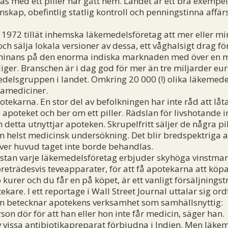
tas med ett piller har gått hem. Landet är ett bra exem
kap, obefintlig statlig kontroll och penningstinna affär
972 tillät inhemska läkemedelsföretag att mer eller mi
ch sälja lokala versioner av dessa, ett våghalsigt drag f
minans på den enorma indiska marknaden med över en mil
ger. Branschen är i dag god för mer än tre miljarder eur
elsgruppen i landet. Omkring 20 000 (!) olika läkemedels
kamediciner.
arna. En stor del av befolkningen har inte råd att låta
ll apoteket och ber om ett piller. Rädslan för livshotande
h detta utnyttjar apoteken. Skrupelfritt säljer de några pill
 helst medicinsk undersökning. Det blir bredspektriga a
er huvud taget inte borde behandlas.
tan varje läkemedelsföretag erbjuder skyhöga vinstmar
öreträdesvis teveapparater, för att få apotekarna att köpa
 kurer och du får en på köpet, är ett vanligt försäljnings
tekare. I ett reportage i Wall Street Journal uttalar sig o
n betecknar apotekens verksamhet som samhällsnyttig:
rson dör för att han eller hon inte får medicin, säger han.
vissa antibiotikapreparat förbjudna i Indien. Men läke