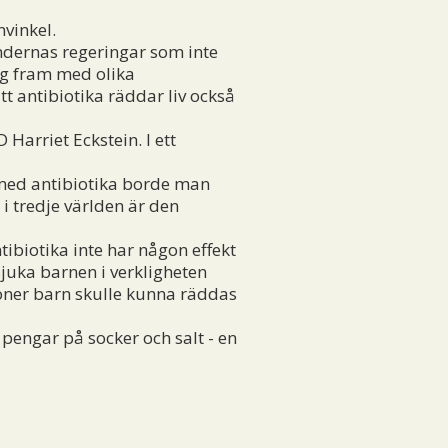
vinkel.
ndernas regeringar som inte
ig fram med olika
 antibiotika räddar liv också
arriet Eckstein. I ett
 med antibiotika borde man
 i tredje världen är den
tibiotika inte har någon effekt
sjuka barnen i verkligheten
joner barn skulle kunna räddas
engar på socker och salt - en