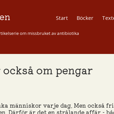
en
Start
Böcker
Text
tikelserie om missbruket av antibiotika
r också om pengar
juka människor varje dag. Men också f
n. Därför är det en strålande affär - båd