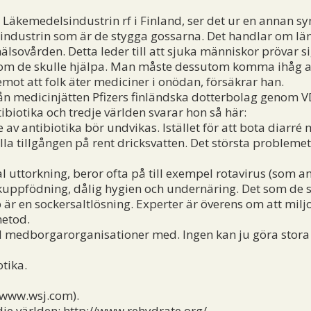
kemedelsindustrin rf i Finland, ser det ur en annan syn
industrin som är de stygga gossarna. Det handlar om lä
lsovården. Detta leder till att sjuka människor prövar s
e om de skulle hjälpa. Man måste dessutom komma ihåg att
t emot att folk äter mediciner i onödan, försäkrar han.
medicinjätten Pfizers finländska dotterbolag genom VD H
tibiotika och tredje världen svarar hon så här:
v antibiotika bör undvikas. Istället för att bota diarré
la tillgången på rent dricksvatten. Det största problemet
 uttorkning, beror ofta på till exempel rotavirus (som an
askuppfödning, dålig hygien och undernäring. Det som de 
 är en sockersaltlösning. Experter är överens om att mil
metod.
medborgarorganisationer med. Ingen kan ju göra stora p
tika.
 (www.wsj.com).
je världen:
http://www.rehydrate.org/