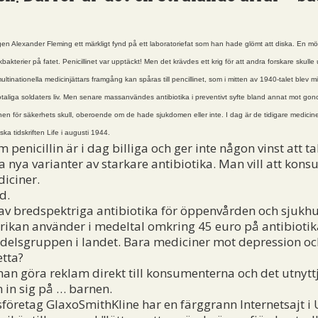
n Alexander Fleming ett märkligt fynd på ett laboratoriefat som han hade glömt att diska. En mög
bakterier på fatet. Penicillinet var upptäckt! Men det krävdes ett krig för att andra forskare skul
tinationella medicinjättars framgång kan spåras till pencillinet, som i mitten av 1940-talet blev 
taliga soldaters liv. Men senare massanvändes antibiotika i preventivt syfte bland annat mot gono
nen för säkerhets skull, oberoende om de hade sjukdomen eller inte. I dag är de tidigare medicin
a tidskriften Life i augusti 1944.
enicillin är i dag billiga och ger inte någon vinst att t
a nya varianter av starkare antibiotika. Man vill att kon
iciner.
d.
v bredspektriga antibiotika för öppenvården och sjukhus
ikan använder i medeltal omkring 45 euro på antibiotika 
edelsgruppen i landet. Bara mediciner mot depression oc
tta?
 göra reklam direkt till konsumenterna och det utnyttja
n in sig på … barnen.
retag GlaxoSmithKline har en färggrann Internetsajt i U