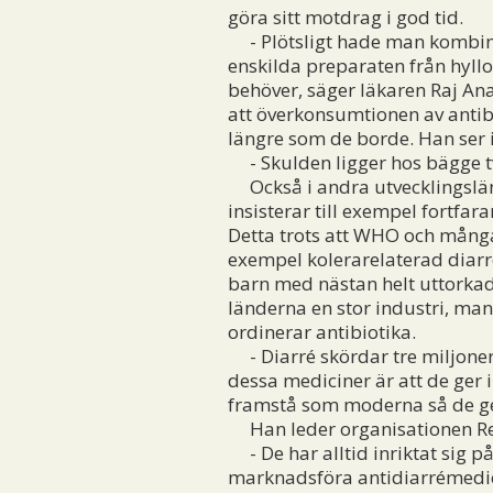
göra sitt motdrag i god tid.
- Plötsligt hade man kombinera
enskilda preparaten från hyllor
behöver, säger läkaren Raj Ana
att överkonsumtionen av antibi
längre som de borde. Han ser 
- Skulden ligger hos bägge t
Också i andra utvecklingslän
insisterar till exempel fortfa
Detta trots att WHO och många 
exempel kolerarelaterad diarré
barn med nästan helt uttorkade
länderna en stor industri, ma
ordinerar antibiotika.
- Diarré skördar tre miljoner 
dessa mediciner är att de ger i
framstå som moderna så de ger
Han leder organisationen Rehyd
- De har alltid inriktat sig p
marknadsföra antidiarrémedici