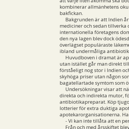
att varje liten åkomma ska bo
kombinerar allmänhetens okuns
bakfickan.
Bakgrunden är att Indien år 1
mediciner och sedan tillverka o
internationella företagens do
den nya lagen blev dock ödesdi
överlägset populäraste läkemed
ibland undermåliga antibioti
Huvudboven i dramat är apotek
utan istället går man direkt ti
förståeligt nog stor i Indien oc
skyhöga priser utan någon som
bagatellartade symtom som öv
Undersökningar visar att näs
direkta och indirekta mutor, f
antibiotikapreparat. Köp tjugo
lotterier för extra duktiga apo
apotekarorganisationerna. Ha
- Vi kan inte tillåta att en pe
Från och med årsskiftet blev 