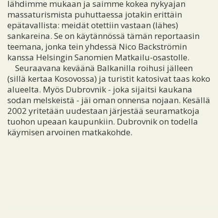
lähdimme mukaan ja saimme kokea nykyajan
massaturismista puhuttaessa jotakin erittäin
epätavallista: meidät otettiin vastaan (lähes)
sankareina. Se on käytännössä tämän reportaasin
teemana, jonka tein yhdessä Nico Backströmin
kanssa Helsingin Sanomien Matkailu-osastolle.
Seuraavana keväänä Balkanilla roihusi jälleen
(sillä kertaa Kosovossa) ja turistit katosivat taas koko
alueelta. Myös Dubrovnik - joka sijaitsi kaukana
sodan melskeistä - jäi oman onnensa nojaan. Kesällä
2002 yritetään uudestaan järjestää seuramatkoja
tuohon upeaan kaupunkiin. Dubrovnik on todella
käymisen arvoinen matkakohde.