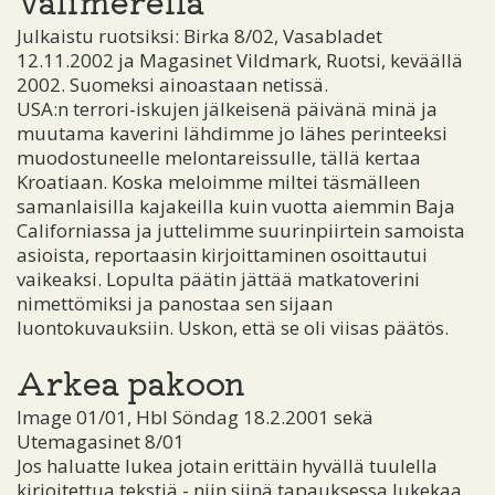
Välimerellä
Julkaistu ruotsiksi: Birka 8/02, Vasabladet
12.11.2002 ja Magasinet Vildmark, Ruotsi, keväällä
2002. Suomeksi ainoastaan netissä.
USA:n terrori-iskujen jälkeisenä päivänä minä ja
muutama kaverini lähdimme jo lähes perinteeksi
muodostuneelle melontareissulle, tällä kertaa
Kroatiaan. Koska meloimme miltei täsmälleen
samanlaisilla kajakeilla kuin vuotta aiemmin Baja
Californiassa ja juttelimme suurinpiirtein samoista
asioista, reportaasin kirjoittaminen osoittautui
vaikeaksi. Lopulta päätin jättää matkatoverini
nimettömiksi ja panostaa sen sijaan
luontokuvauksiin. Uskon, että se oli viisas päätös.
Arkea pakoon
Image 01/01, Hbl Söndag 18.2.2001 sekä
Utemagasinet 8/01
Jos haluatte lukea jotain erittäin hyvällä tuulella
kirjoitettua tekstiä - niin siinä tapauksessa lukekaa