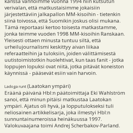
kanssa vannoimme vuonna 1994 niin kutsutun
verivalan, että matkustaisimme jokaisiin
järjestettäviin jalkapallon MM-kisoihin - tietenkin
siinä toivossa, että Suomikin joskus olisi mukana.
Tämä reportaasi kertoo toisesta matkastamme,
jonka teimme vuoden 1998 MM-kisoihin Ranskaan.
Yleisesti ottaen minusta tuntuu siltä, että
urheilujournalismi keskittyy aivan liikaa
referaatteihin ja tuloksiin, joiden välittämisestä
uutistoimistotkin huolehtivat, kun taas fanit - jotka
loppujen lopuksi ovat niitä, jotka pitävät koneiston
käynnissä - pääsevät esiin vain harvoin.
(Laatokan ympäri)
Ladoga runt
Eräänä päivänä Hbl:n päätoimittaja Eki Wahlström
sanoi, että minun pitäisi matkustaa Laatokan
ympäri. Ajatus oli hyvä, ja lopputulokseksi tuli
neliosainen artikkelisarja, joka ilmestyi Hbl:n
sunnuntainumeroissa heinäkuussa 1997.
Valokuvaajana toimi Andrej Scherbakov-Parland.