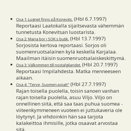
(Hbl 6.7.1997)
Osa 1: Lugnet finns på Konevits.
Reportaasi Laatokalla sijaitsevasta vähemmän
tunnetusta Konevitsan luostarista.
(Hbl 13.7.1997)
Osa 2: Maria bor i SOK:s butik.
Sorjosista kertova reportaasi. Sorjos oli
suomenruotsalainen kylä keskellä Karjalaa.
Maailman itäisin suomenruotsalaiskeskittymä.
(Hbl 20.7.1997)
Osa 3: Välkommen till nostalgilandet.
Reportaasi Impilahdesta. Matka menneeseen
aikaan.
(Hbl 27.7.1997)
Osa 4: "Terve, Suomen pojat!"
Rajan toisella puolella, toisin sanoen vanhan
rajan toisella puolella, asuu Viljo. Viljo on
onnellinen siitä, että saa taas puhua suomea -
viiteenkymmeneen vuoteen ei juttukaveria ole
löytynyt. Ja vihdoinkin hän saa tarjota
kalakeittoa ihmisille, jotka osaavat arvostaa
sitä.