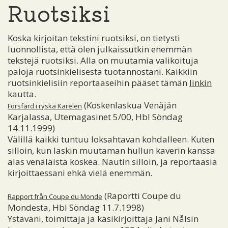
Ruotsiksi
Koska kirjoitan tekstini ruotsiksi, on tietysti
luonnollista, että olen julkaissutkin enemmän
tekstejä ruotsiksi. Alla on muutamia valikoituja
paloja ruotsinkielisestä tuotannostani. Kaikkiin
ruotsinkielisiin reportaaseihin pääset tämän
linkin
kautta.
(Koskenlaskua Venäjän
Forsfärd i ryska Karelen
Karjalassa, Utemagasinet 5/00, Hbl Söndag
14.11.1999)
Välillä kaikki tuntuu loksahtavan kohdalleen. Kuten
silloin, kun laskin muutaman hullun kaverin kanssa
alas venäläistä koskea. Nautin silloin, ja reportaasia
kirjoittaessani ehkä vielä enemmän.
(Raportti Coupe du
Rapport från Coupe du Monde
Mondesta, Hbl Söndag 11.7.1998)
Ystäväni, toimittaja ja käsikirjoittaja Jani Nålsin