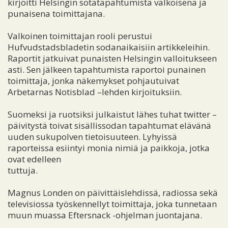
kirjoitti Helsingin sotatapahtumista valkoisena ja
punaisena toimittajana.
Valkoinen toimittajan rooli perustui
Hufvudstadsbladetin sodanaikaisiin artikkeleihin.
Raportit jatkuivat punaisten Helsingin valloitukseen
asti. Sen jälkeen tapahtumista raportoi punainen
toimittaja, jonka näkemykset pohjautuivat
Arbetarnas Notisblad –lehden kirjoituksiin.
Suomeksi ja ruotsiksi julkaistut lähes tuhat twitter –
päivitystä toivat sisällissodan tapahtumat elävänä
uuden sukupolven tietoisuuteen. Lyhyissä
raporteissa esiintyi monia nimiä ja paikkoja, jotka
ovat edelleen
tuttuja.
Magnus Londen on päivittäislehdissä, radiossa sekä
televisiossa työskennellyt toimittaja, joka tunnetaan
muun muassa Eftersnack -ohjelman juontajana.