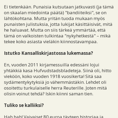
Ei tietenkään. Punaisia kutsutaan jatkuvasti (ja tämä
on skaalan miedointa päätä) "bandiiteiksi", se on
lähtökohtana. Mutta yritän tuoda mukaan myös
punaisten julistuksia, jotta lukijat käsittäisivät, mitä
he haluavat. Mutta on siis tärkeä ymmärtää, että
tämä on valkoisten tulkintaa "nykyhetkestä" – mikä
tekee koko asiasta vieläkin kiinnostavampaa.
Istutko Kansalliskirjastossa lukemassa?
En, vuoden 2011 kirjamessuilla edessäni lojui
yhtäkkiä kasa Hufvudstadsbladeteja. Siinä oli, hitto
vieköön, koko vuoden 1918 vuosikerta! Sitä saa
sydämentykytyksiä jo vähemmästäkin. Lehdet oli
osoitettu turkulaiselle herra Reuterille. Joten mitä
olisin voinut tehdä? Iskin kiinni saman tien.
Tuliko se kalliiksi?
Hah hah! Vaivaiset 80 euroa täyteen historiaa ja