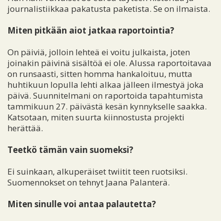
journalistiikkaa pakatusta paketista. Se on ilmaista.
Miten pitkään aiot jatkaa raportointia?
On päiviä, jolloin lehteä ei voitu julkaista, joten
joinakin päivinä sisältöä ei ole. Alussa raportoitavaa
on runsaasti, sitten homma hankaloituu, mutta
huhtikuun lopulla lehti alkaa jälleen ilmestyä joka
päivä. Suunnitelmani on raportoida tapahtumista
tammikuun 27. päivästä kesän kynnykselle saakka.
Katsotaan, miten suurta kiinnostusta projekti
herättää.
Teetkö tämän vain suomeksi?
Ei suinkaan, alkuperäiset twiitit teen ruotsiksi.
Suomennokset on tehnyt Jaana Palanterä.
Miten sinulle voi antaa palautetta?