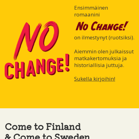
Ensimmäinen
romaanini
on ilmestynyt (ruotsiksi).
Aiemmin olen julkaissut
matkakertomuksia ja
historiallisia juttuja.
Sukella kirjoihin!
Come to Finland
& Come to Sweden