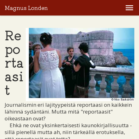
Magnus Londen
Re
po
rta
asi
t
Journalismin eri lajityypeistä reportaasi on kaikkein
lähinnä sydäntäni. Mutta mitä "reportaasit"
oikeastaan ovat?
Ehkä ne ovat yksinkertaisesti kaunokirjallisuutta -
sillä pienellä mutta ah, niin tärkeällä erotuksella,
että reportaasit ovat totta?