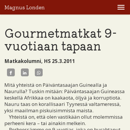
Magnus Londen
Gourmetmatkat 9-
vuotiaan tapaan
Matkakolumni, HS 25.3.2011
Mitä yhteistä on Päiväntasaajan Guinealla ja
Naurulla? Tuskin mitään: Päiväntasaajan Guineassa
keskellä Afrikkaa on kaakaota, öljyä ja korruptiota.
Nauru taas on korallisaari Tyynessä valtameressä,
yksi maailman piskuisimmista maista.
Yhteistä on, että olen vastikään ollut molemmissa
perheeni kera – tai ainakin melkein.
Perheessämme on 9-vuotias, joka on hurahtanut