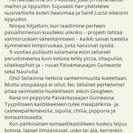
maihin ja lippuihin. Sujuvasti hän yhdistelee
suurvaltioita kuten Swasimaa ja Saint Lucia oikeisiin
lippuihin.
Niinpä hiljattain, kun laadimme perheen
päivällismenun kuudeksi viikoksi – projekti tähtää
valmisruokien vähentämiseen – kaikki saivat luetella
kymmenen lempiruokaa, joita halusivat syödä.
9-vuotias pullautti salamana esiin sellaiset
perustoiveensa kuin kotona tehty pizza, lihapullat,
silakkapihvit ja – ruuat Päiväntasaajan Guineasta
sekä Naurulta.
Oho! Sellaisina hetkinä vanhemmuutta koetellaan.
Mutta ulospääsyä ei ollut. No, tällaiset perhelomat
pitää valmistella huolellisesti: eikun Googleen.
Kana on poppista Päiväntasaajan Guineassa.
Tyypilliseen kastikkeeseen tulee maapähkinä- ja
cashewpähkinävoita, sipulia, chiliä, pippuria ja
tomaattisosetta.
Kun pähkinäisen tomaattikastikkeen tuoksu leijuu
kotona, lapset ilmaantuvat, usko tai älä, kerrankin