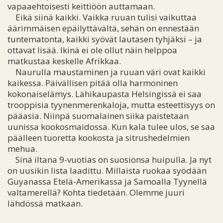
vapaaehtoisesti keittiöön auttamaan.
Eikä siinä kaikki. Vaikka ruuan tulisi vaikuttaa
äärimmäisen epäilyttävältä, sehän on ennestään
tuntematonta, kaikki syövät lautasen tyhjäksi – ja
ottavat lisää. Ikinä ei ole ollut näin helppoa
matkustaa keskelle Afrikkaa.
Naurulla maustaminen ja ruuan väri ovat kaikki
kaikessa. Päivällisen pitää olla harmoninen
kokonaiselämys. Lähikaupasta Helsingissä ei saa
trooppisia tyynenmerenkaloja, mutta esteettisyys on
pääasia. Niinpä suomalainen siika paistetaan
uunissa kookosmaidossa. Kun kala tulee ulos, se saa
päälleen tuoretta kookosta ja sitrushedelmien
mehua.
Sinä iltana 9-vuotias on suosionsa huipulla. Ja nyt
on uusikin lista laadittu. Millaista ruokaa syödään
Guyanassa Etelä-Amerikassa ja Samoalla Tyynellä
valtamerellä? Kohta tiedetään. Olemme juuri
lähdössä matkaan.